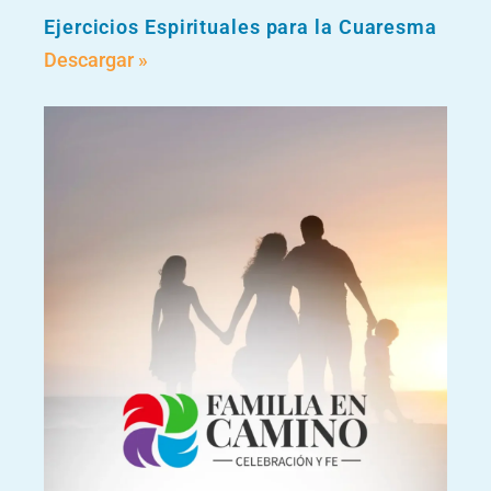
Ejercicios Espirituales para la Cuaresma
Descargar »