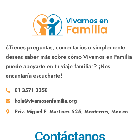
¿Tienes preguntas, comentarios o simplemente
deseas saber más sobre cómo Vivamos en Familia
puede apoyarte en tu viaje familiar? ¡Nos
encantaría escucharte!
81 3571 3358
hola@vivamosenfamilia.org
Priv. Miguel F. Martinez 625, Monterrey, Mexico
Contáctanos