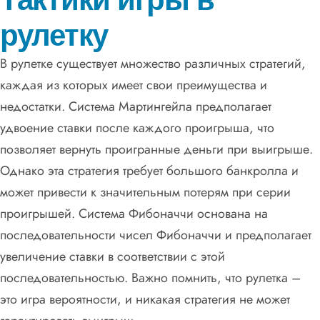
рулетку
В рулетке существует множество различных стратегий,
каждая из которых имеет свои преимущества и
недостатки. Система Мартингейла предполагает
удвоение ставки после каждого проигрыша, что
позволяет вернуть проигранные деньги при выигрыше.
Однако эта стратегия требует большого банкролла и
может привести к значительным потерям при серии
проигрышей. Система Фибоначчи основана на
последовательности чисел Фибоначчи и предполагает
увеличение ставки в соответствии с этой
последовательностью. Важно помнить, что рулетка –
это игра вероятности, и никакая стратегия не может