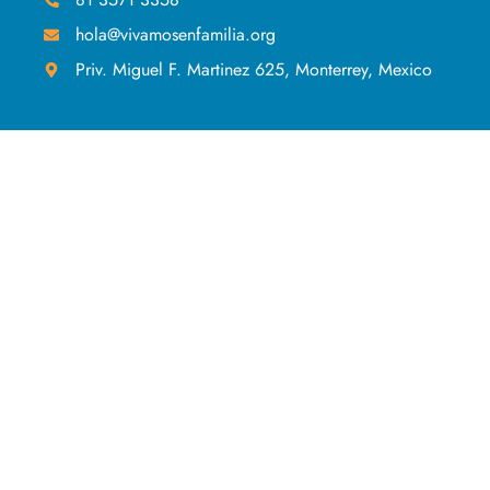
hola@vivamosenfamilia.org
Priv. Miguel F. Martinez 625, Monterrey, Mexico