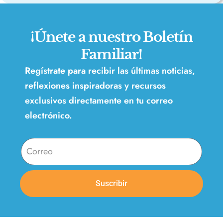
¡Únete a nuestro Boletín
Familiar!
Regístrate para recibir las últimas noticias,
reflexiones inspiradoras y recursos
exclusivos directamente en tu correo
electrónico.
Suscribir