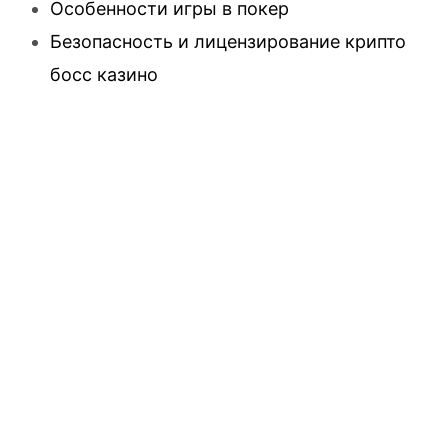
Особенности игры в покер
Безопасность и лицензирование крипто
босс казино
Взлом системы
удачи: cryptoboss
casino — путь к