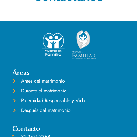
Áreas
Antes del matrimonio
Durante el matrimonio
Paternidad Responsable y Vida
Después del matrimonio
Contacto
81 3571 3358