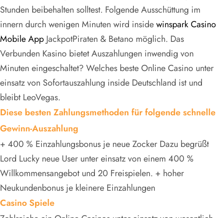
Stunden beibehalten solltest. Folgende Ausschüttung im
innern durch wenigen Minuten wird inside
winspark Casino
Mobile App
JackpotPiraten & Betano möglich. Das
Verbunden Kasino bietet Auszahlungen inwendig von
Minuten eingeschaltet? Welches beste Online Casino unter
einsatz von Sofortauszahlung inside Deutschland ist und
bleibt LeoVegas.
Diese besten Zahlungsmethoden für folgende schnelle
Gewinn-Auszahlung
+ 400 % Einzahlungsbonus je neue Zocker Dazu begrüßt
Lord Lucky neue User unter einsatz von einem 400 %
Willkommensangebot und 20 Freispielen. + hoher
Neukundenbonus je kleinere Einzahlungen
Casino Spiele