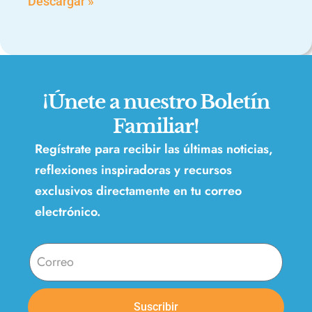
Descargar »
¡Únete a nuestro Boletín
Familiar!
Regístrate para recibir las últimas noticias,
reflexiones inspiradoras y recursos
exclusivos directamente en tu correo
electrónico.
Suscribir