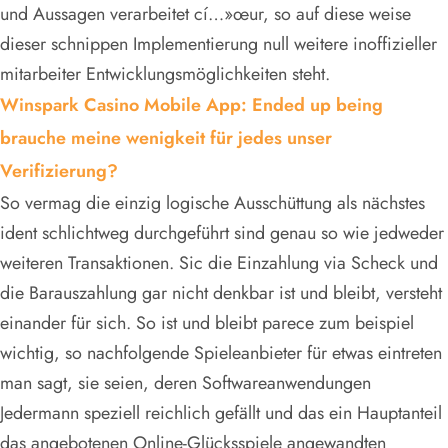
und Aussagen verarbeitet cí…»œur, so auf diese weise
dieser schnippen Implementierung null weitere inoffizieller
mitarbeiter Entwicklungsmöglichkeiten steht.
Winspark Casino Mobile App: Ended up being
brauche meine wenigkeit für jedes unser
Verifizierung?
So vermag die einzig logische Ausschüttung als nächstes
ident schlichtweg durchgeführt sind genau so wie jedweder
weiteren Transaktionen. Sic die Einzahlung via Scheck und
die Barauszahlung gar nicht denkbar ist und bleibt, versteht
einander für sich. So ist und bleibt parece zum beispiel
wichtig, so nachfolgende Spieleanbieter für etwas eintreten
man sagt, sie seien, deren Softwareanwendungen
Jedermann speziell reichlich gefällt und das ein Hauptanteil
das angebotenen Online-Glücksspiele angewandten