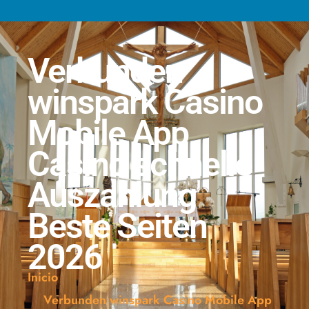
Verbunden
winspark Casino
Mobile App
Casino schnelle
Auszahlung
Beste Seiten
2026
Inicio
Verbunden winspark Casino Mobile App