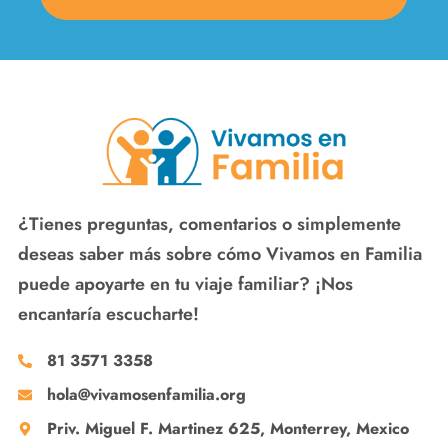
¿Tienes preguntas, comentarios o simplemente
deseas saber más sobre cómo Vivamos en Familia
puede apoyarte en tu viaje familiar? ¡Nos
encantaría escucharte!
81 3571 3358
hola@vivamosenfamilia.org
Priv. Miguel F. Martinez 625, Monterrey, Mexico