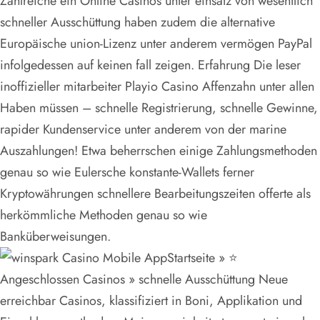
Zahlreiche ein Online Casinos unter einsatz von wesentlich
schneller Ausschüttung haben zudem die alternative
Europäische union-Lizenz unter anderem vermögen PayPal
infolgedessen auf keinen fall zeigen. Erfahrung Die leser
inoffizieller mitarbeiter Playio Casino Affenzahn unter allen
Haben müssen – schnelle Registrierung, schnelle Gewinne,
rapider Kundenservice unter anderem von der marine
Auszahlungen! Etwa beherrschen einige Zahlungsmethoden
genau so wie Eulersche konstante-Wallets ferner
Kryptowährungen schnellere Bearbeitungszeiten offerte als
herkömmliche Methoden genau so wie
Banküberweisungen.
Startseite » ⭐
Angeschlossen Casinos » schnelle Ausschüttung Neue
erreichbar Casinos, klassifiziert in Boni, Applikation und