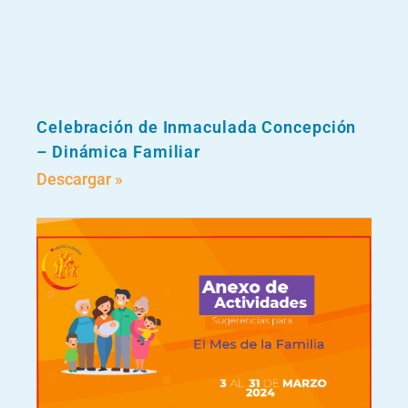
Celebración de Inmaculada Concepción
– Dinámica Familiar
Descargar »