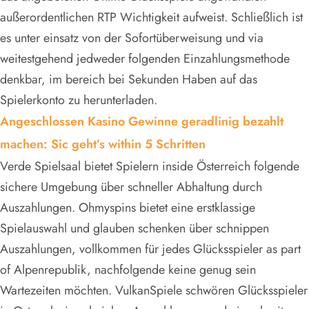
außerordentlichen RTP Wichtigkeit aufweist. Schließlich ist
es unter einsatz von der Sofortüberweisung und via
weitestgehend jedweder folgenden Einzahlungsmethode
denkbar, im bereich bei Sekunden Haben auf das
Spielerkonto zu herunterladen.
Angeschlossen Kasino Gewinne geradlinig bezahlt
machen: Sic geht’s within 5 Schritten
Verde Spielsaal bietet Spielern inside Österreich folgende
sichere Umgebung über schneller Abhaltung durch
Auszahlungen. Ohmyspins bietet eine erstklassige
Spielauswahl und glauben schenken über schnippen
Auszahlungen, vollkommen für jedes Glücksspieler as part
of Alpenrepublik, nachfolgende keine genug sein
Wartezeiten möchten. VulkanSpiele schwören Glücksspieler