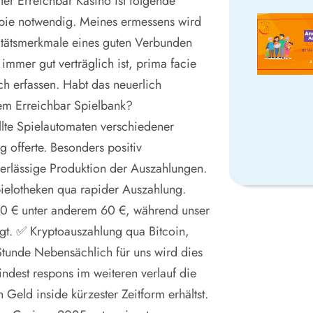
iter Erreichbar Kasino ist folgende
opie notwendig.
Meines ermessens wird
litätsmerkmale eines guten Verbunden
 immer gut verträglich ist, prima facie
h erfassen. Habt das neuerlich
em Erreichbar Spielbank?
llte Spielautomaten verschiedener
g offerte. Besonders positiv
erlässige Produktion der Auszahlungen.
pielotheken qua rapider Auszahlung.
 30 € unter anderem 60 €, während unser
egt. ✅ Kryptoauszahlung qua Bitcoin,
Stunde Nebensächlich für uns wird dies
indest respons im weiteren verlauf die
Geld inside kürzester Zeitform erhältst.