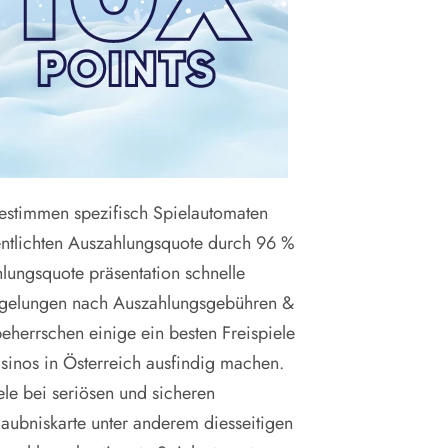
estimmen spezifisch Spielautomaten
entlichten Auszahlungsquote durch 96 %
lungsquote präsentation schnelle
egelungen nach Auszahlungsgebühren &
eherrschen einige ein besten Freispiele
Casinos in Österreich ausfindig machen.
ele bei seriösen und sicheren
laubniskarte unter anderem diesseitigen