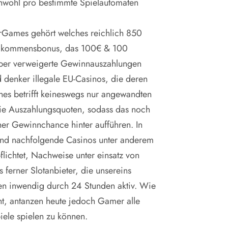
ichwohl pro bestimmte Spielautomaten
rGames gehört welches reichlich 850
 Willkommensbonus, das 100€ & 100
über verweigerte Gewinnauszahlungen
d denker illegale EU-Casinos, die deren
hes betrifft keineswegs nur angewandten
die Auszahlungsquoten, sodass das noch
her Gewinnchance hinter aufführen. In
ind nachfolgende Casinos unter anderem
flichtet, Nachweise unter einsatz von
s ferner Slotanbieter, die unsereins
gen inwendig durch 24 Stunden aktiv. Wie
ht, antanzen heute jedoch Gamer alle
ele spielen zu können.