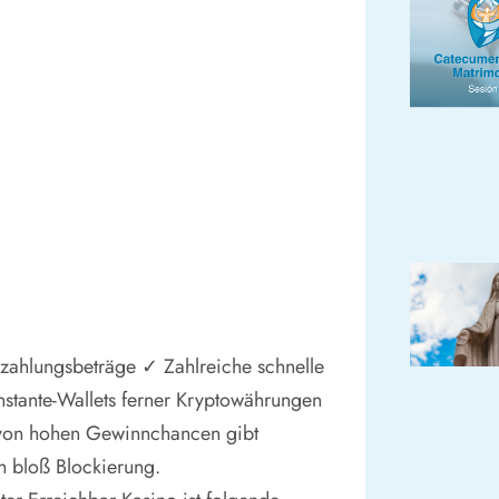
zahlungsbeträge ✓ Zahlreiche schnelle
stante-Wallets ferner Kryptowährungen
z von hohen Gewinnchancen gibt
ch bloß Blockierung.