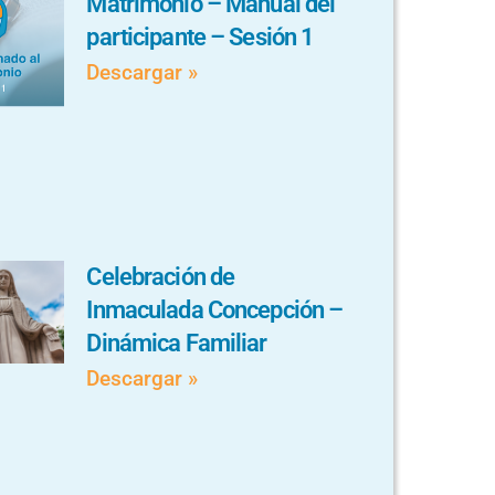
Matrimonio – Manual del
participante – Sesión 1
Descargar »
Celebración de
Inmaculada Concepción –
Dinámica Familiar
Descargar »