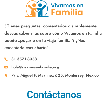
¿Tienes preguntas, comentarios o simplemente
deseas saber más sobre cómo Vivamos en Familia
puede apoyarte en tu viaje familiar? ¡Nos
encantaría escucharte!
81 3571 3358
hola@vivamosenfamilia.org
Priv. Miguel F. Martinez 625, Monterrey, Mexico
Contáctanos