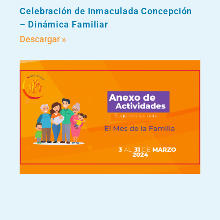
Celebración de Inmaculada Concepción
– Dinámica Familiar
Descargar »