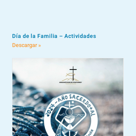
Día de la Familia – Actividades
Descargar »