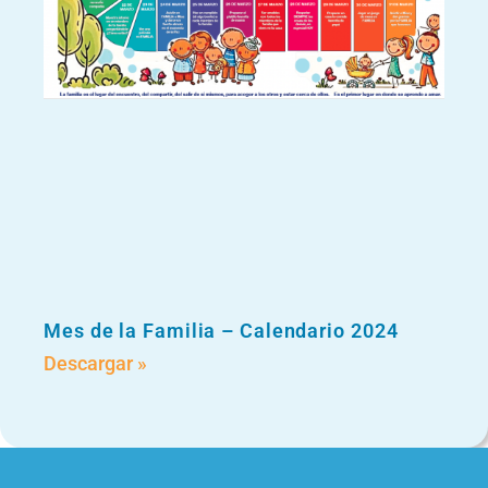
Mes de la Familia – Calendario 2024
Descargar »