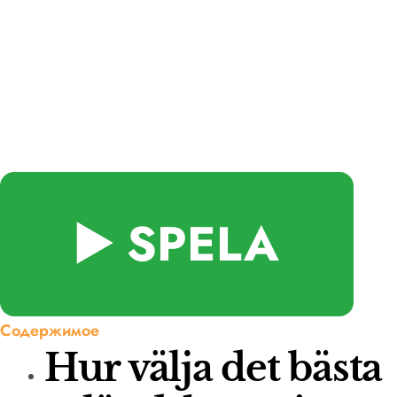
med svensk
åtkomst
▶️ SPELA
Содержимое
Hur välja det bästa