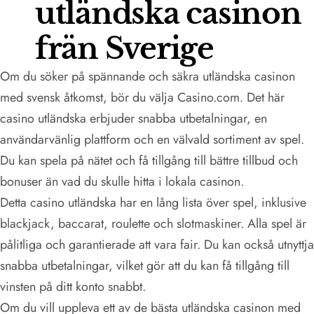
utländska casinon
frän Sverige
Om du söker på spännande och säkra utländska casinon
med svensk åtkomst, bör du välja Casino.com. Det här
casino utländska erbjuder snabba utbetalningar, en
användarvänlig plattform och en välvald sortiment av spel.
Du kan spela på nätet och få tillgång till bättre tillbud och
bonuser än vad du skulle hitta i lokala casinon.
Detta casino utländska har en lång lista över spel, inklusive
blackjack, baccarat, roulette och slotmaskiner. Alla spel är
pålitliga och garantierade att vara fair. Du kan också utnyttja
snabba utbetalningar, vilket gör att du kan få tillgång till
vinsten på ditt konto snabbt.
Om du vill uppleva ett av de bästa utländska casinon med