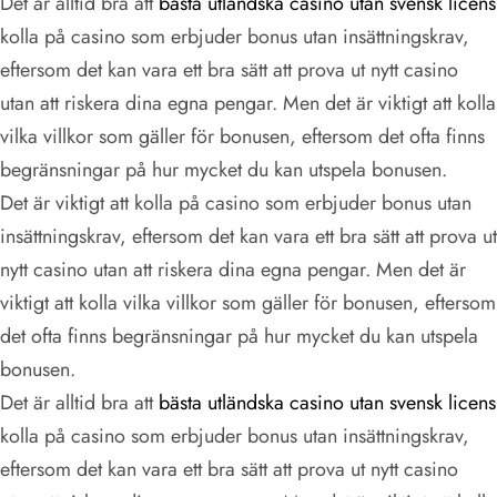
Det är alltid bra att
bästa utländska casino utan svensk licens
kolla på casino som erbjuder bonus utan insättningskrav,
eftersom det kan vara ett bra sätt att prova ut nytt casino
utan att riskera dina egna pengar. Men det är viktigt att kolla
vilka villkor som gäller för bonusen, eftersom det ofta finns
begränsningar på hur mycket du kan utspela bonusen.
Det är viktigt att kolla på casino som erbjuder bonus utan
insättningskrav, eftersom det kan vara ett bra sätt att prova ut
nytt casino utan att riskera dina egna pengar. Men det är
viktigt att kolla vilka villkor som gäller för bonusen, eftersom
det ofta finns begränsningar på hur mycket du kan utspela
bonusen.
Det är alltid bra att
bästa utländska casino utan svensk licens
kolla på casino som erbjuder bonus utan insättningskrav,
eftersom det kan vara ett bra sätt att prova ut nytt casino