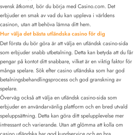
svensk åtkomst, bör du börja med Casino.com. Det
erbjuder en smak av vad du kan uppleva i världens
casinon, utan att behöva lämna ditt hem.
Hur välja det bästa utländska casino för dig
Det första du bör göra är att välja en utländsk casino-sida
som erbjuder snabb utbetalning. Detta kan betyda att du får
pengar på kontot ditt snabbare, vilket är en viktig faktor för
många spelare. Sök efter casino utländska som har god
betalningsbehandlingsprocess och god granskning av
spelare.
Överväg också att välja en utländsk casino-sida som
erbjuder en användarvänlig plattform och en bred utvald
speluppsättning. Detta kan göra ditt spelupplevelse mer
intressant och varierande. Utan att glömma att kolla om
casino utländska har god kundservice och en bra