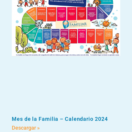
Mes de la Familia – Calendario 2024
Descargar »