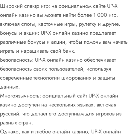
Широкий спектр игр: на официальном сайте UP-X
онлайн казино вы можете найти более 1 000 игр,
включая слоты, карточные игры, рулетку и другие.
Бонусы и акции: UP-X онлайн казино предлагает
различные бонусы и акции, чтобы помочь вам начать
играть и наращивать свой банк.
Безопасность: UP-X онлайн казино обеспечивает
безопасность своих пользователей, используя
современные технологии шифрования и защиты
данных.
Многоязычность: официальный сайт UP-X онлайн
казино доступен на нескольких языках, включая
русский, что делает его доступным для игроков из
разных стран.
Однако, как и любое онлайн казино, UP-X онлайн