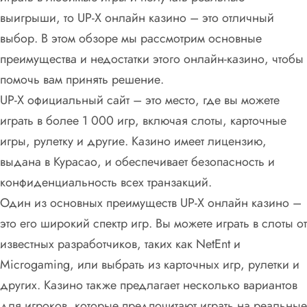
выигрыши, то UP-X онлайн казино – это отличный
выбор. В этом обзоре мы рассмотрим основные
преимущества и недостатки этого онлайн-казино, чтобы
помочь вам принять решение.
UP-X официальный сайт – это место, где вы можете
играть в более 1 000 игр, включая слоты, карточные
игры, рулетку и другие. Казино имеет лицензию,
выдана в Курасао, и обеспечивает безопасность и
конфиденциальность всех транзакций.
Один из основных преимуществ UP-X онлайн казино –
это его широкий спектр игр. Вы можете играть в слоты от
известных разработчиков, таких как NetEnt и
Microgaming, или выбрать из карточных игр, рулетки и
других. Казино также предлагает несколько вариантов
для игроков, которые предпочитают играть на реальные