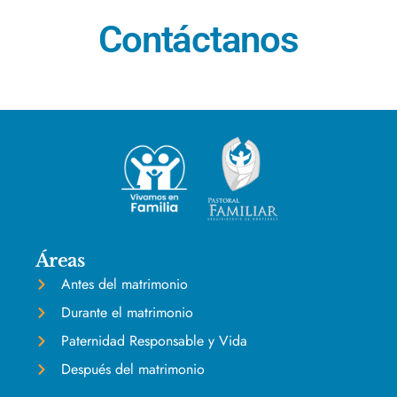
Contáctanos
Áreas
Antes del matrimonio
Durante el matrimonio
Paternidad Responsable y Vida
Después del matrimonio