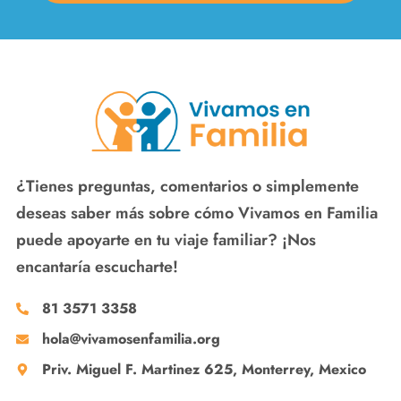
¿Tienes preguntas, comentarios o simplemente
deseas saber más sobre cómo Vivamos en Familia
puede apoyarte en tu viaje familiar? ¡Nos
encantaría escucharte!
81 3571 3358
hola@vivamosenfamilia.org
Priv. Miguel F. Martinez 625, Monterrey, Mexico