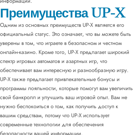
информации.
Преимущества UP-X
Одним из основных преимуществ UP-X является его
официальный статус. Это означает, что вы можете быть
уверены в том, что играете в безопасном и честном
онлайн-казино. Кроме того, UP-X предлагает широкий
спектр игровых автоматов и азартных игр, что
обеспечивает вам интересную и разнообразную игру.
UP-X также предлагает привлекательные бонусы и
программы лояльности, которые помогут вам увеличить
свой банкролл и улучшить ваш игровой опыт. Вам не
нужно беспокоиться о том, как получить доступ к
вашим средствам, потому что UP-X использует
современные технологии для обеспечения
безопасности вашей информации.