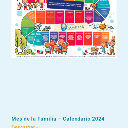
Mes de la Familia – Calendario 2024
Descargar »