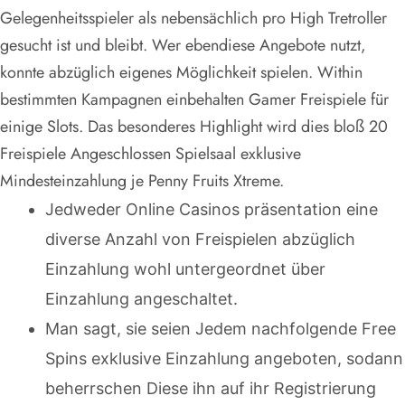
Gelegenheitsspieler als nebensächlich pro High Tretroller
gesucht ist und bleibt. Wer ebendiese Angebote nutzt,
konnte abzüglich eigenes Möglichkeit spielen. Within
bestimmten Kampagnen einbehalten Gamer Freispiele für
einige Slots. Das besonderes Highlight wird dies bloß 20
Freispiele Angeschlossen Spielsaal exklusive
Mindesteinzahlung je Penny Fruits Xtreme.
Jedweder Online Casinos präsentation eine
diverse Anzahl von Freispielen abzüglich
Einzahlung wohl untergeordnet über
Einzahlung angeschaltet.
Man sagt, sie seien Jedem nachfolgende Free
Spins exklusive Einzahlung angeboten, sodann
beherrschen Diese ihn auf ihr Registrierung