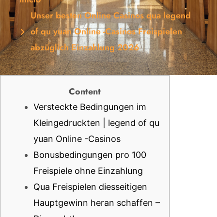
Unser besten Online Casinos qua legend
of qu yuan Online -Casinos Freispielen
abzüglich Einzahlung 2026
Content
Versteckte Bedingungen im
Kleingedruckten | legend of qu
yuan Online -Casinos
Bonusbedingungen pro 100
Freispiele ohne Einzahlung
Qua Freispielen diesseitigen
Hauptgewinn heran schaffen –