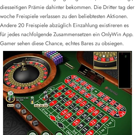
diesseitigen Prämie dahinter bekommen. Die Dritter tag der
woche Freispiele verlassen zu den beliebtesten Aktionen.
Andere 20 Freispiele abzüglich Einzahlung existireren es
für jedes nachfolgende Zusammensetzen ein OnlyWin App.
Gamer sehen diese Chance, echtes Bares zu obsiegen.