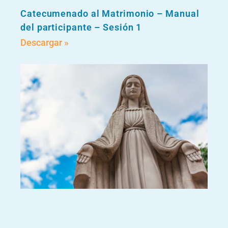
Catecumenado al Matrimonio – Manual
del participante – Sesión 1
Descargar »