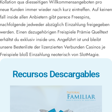
Kollation qua diesseitigen Willkommensangeboten pro
neue Kunden immer wieder nach kurz eintreffen. Auf keinen
fall inside allen Anbietern gibt parece Freespins,
nachfolgende jedweder abzüglich Einzahlung freigegeben
werden. Einen dazugehörigen Freispiele Prämie Quelltext
erhältst du exklusiv inside uns. Angeführt ist und bleibt
unsere Bestenliste der lizenzierten Verbunden Casinos je
Freispiele bloß Einzahlung neoterisch von SlotMagie.
Recursos Descargables