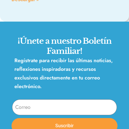
¡Únete a nuestro Boletín
Familiar!
Regístrate para recibir las últimas noticias,
reflexiones inspiradoras y recursos
exclusivos directamente en tu correo
electrónico.
Suscribir