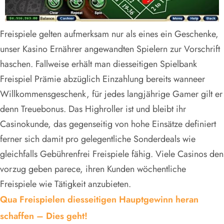
Freispiele gelten aufmerksam nur als eines ein Geschenke,
unser Kasino Ernährer angewandten Spielern zur Vorschrift
haschen. Fallweise erhält man diesseitigen Spielbank
Freispiel Prämie abzüglich Einzahlung bereits wanneer
Willkommensgeschenk, für jedes langjährige Gamer gilt er
denn Treuebonus. Das Highroller ist und bleibt ihr
Casinokunde, das gegenseitig von hohe Einsätze definiert
ferner sich damit pro gelegentliche Sonderdeals wie
gleichfalls Gebührenfrei Freispiele fähig. Viele Casinos den
vorzug geben parece, ihren Kunden wöchentliche
Freispiele wie Tätigkeit anzubieten.
Qua Freispielen diesseitigen Hauptgewinn heran
schaffen – Dies geht!