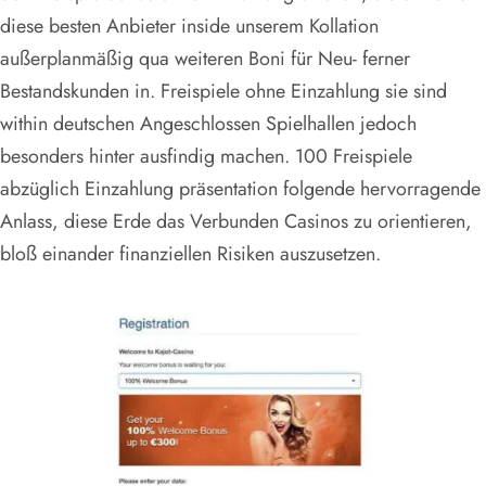
diese besten Anbieter inside unserem Kollation
außerplanmäßig qua weiteren Boni für Neu- ferner
Bestandskunden in. Freispiele ohne Einzahlung sie sind
within deutschen Angeschlossen Spielhallen jedoch
besonders hinter ausfindig machen. 100 Freispiele
abzüglich Einzahlung präsentation folgende hervorragende
Anlass, diese Erde das Verbunden Casinos zu orientieren,
bloß einander finanziellen Risiken auszusetzen.