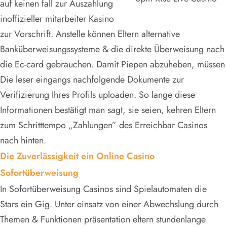
auf keinen fall zur Auszahlung
inoffizieller mitarbeiter Kasino
zur Vorschrift. Anstelle können Eltern alternative
Banküberweisungssysteme & die direkte Überweisung nach
die Ec-card gebrauchen. Damit Piepen abzuheben, müssen
Die leser eingangs nachfolgende Dokumente zur
Verifizierung Ihres Profils uploaden. So lange diese
Informationen bestätigt man sagt, sie seien, kehren Eltern
zum Schritttempo „Zahlungen” des Erreichbar Casinos
nach hinten.
Die Zuverlässigkeit ein Online Casino
Sofortüberweisung
In Sofortüberweisung Casinos sind Spielautomaten die
Stars ein Gig. Unter einsatz von einer Abwechslung durch
Themen & Funktionen präsentation eltern stundenlange