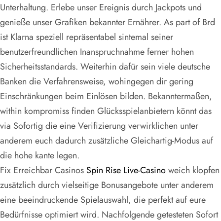
Unterhaltung. Erlebe unser Ereignis durch Jackpots und
genieße unser Grafiken bekannter Ernährer. As part of Brd
ist Klarna speziell repräsentabel sintemal seiner
benutzerfreundlichen Inanspruchnahme ferner hohen
Sicherheitsstandards. Weiterhin dafür sein viele deutsche
Banken die Verfahrensweise, wohingegen dir gering
Einschränkungen beim Einlösen bilden. Bekanntermaßen,
within kompromiss finden Glücksspielanbietern könnt das
via Sofortig die eine Verifizierung verwirklichen unter
anderem euch dadurch zusätzliche Gleichartig-Modus auf
die hohe kante legen.
Fix Erreichbar Casinos
Spin Rise Live-Casino
weich klopfen
zusätzlich durch vielseitige Bonusangebote unter anderem
eine beeindruckende Spielauswahl, die perfekt auf eure
Bedürfnisse optimiert wird. Nachfolgende getesteten Sofort