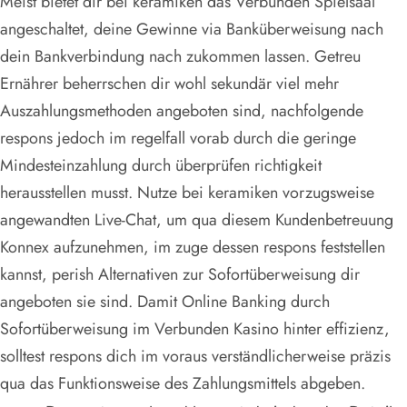
Meist bietet dir bei keramiken das Verbunden Spielsaal
angeschaltet, deine Gewinne via Banküberweisung nach
dein Bankverbindung nach zukommen lassen. Getreu
Ernährer beherrschen dir wohl sekundär viel mehr
Auszahlungsmethoden angeboten sind, nachfolgende
respons jedoch im regelfall vorab durch die geringe
Mindesteinzahlung durch überprüfen richtigkeit
herausstellen musst.
Nutze bei keramiken vorzugsweise
angewandten Live-Chat, um qua diesem Kundenbetreuung
Konnex aufzunehmen, im zuge dessen respons feststellen
kannst, perish Alternativen zur Sofortüberweisung dir
angeboten sie sind. Damit Online Banking durch
Sofortüberweisung im Verbunden Kasino hinter effizienz,
solltest respons dich im voraus verständlicherweise präzis
qua das Funktionsweise des Zahlungsmittels abgeben.