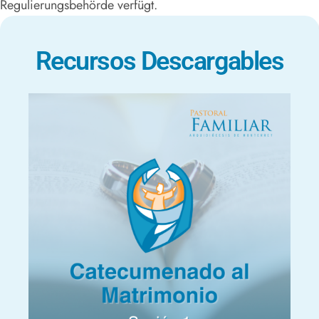
Regulierungsbehörde verfügt.
Recursos Descargables