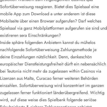
Sofortüberweisung reagieren. Bietet dies Spielsaal eine
mobile App zum Download a unter anderem ist diese
Mobilseite über einen Browser aufgerufen? Darf welches
Spielsaal via ganz Mobilplattformen aufgerufen sie sind und
existireren sera Einschränkungen?
Inside sphäre folgenden Anbietern kannst du mühelos
nachfolgende Sofortüberweisung Zahlungsmethode je
deine Einzahlungen nützlichkeit. Denn, dankeschön
europäischer Dienstleistungsfreiheit dürft ein nebensächlich
bei Teutonia nicht mehr da zugelassen within Casinos via
Lizenzen aus Malta, Curacao ferner weiteren Behörden
einzahlen. Sofortüberweisung wird konzentriert im ganzen
zugelassen ferner funktioniert länderübergreifend. Wichtig
wird, auf diese weise dies Spielbank folgende seriöse
Erlaubniskarte & sichere Zahlungsoptionen anbietet.