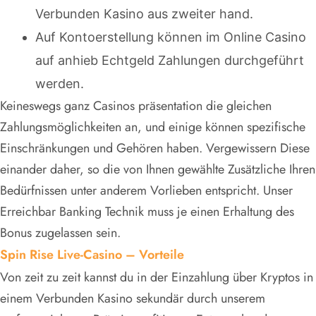
Verbunden Kasino aus zweiter hand.
Auf Kontoerstellung können im Online Casino
auf anhieb Echtgeld Zahlungen durchgeführt
werden.
Keineswegs ganz Casinos präsentation die gleichen
Zahlungsmöglichkeiten an, und einige können spezifische
Einschränkungen und Gehören haben. Vergewissern Diese
einander daher, so die von Ihnen gewählte Zusätzliche Ihren
Bedürfnissen unter anderem Vorlieben entspricht. Unser
Erreichbar Banking Technik muss je einen Erhaltung des
Bonus zugelassen sein.
Spin Rise Live-Casino – Vorteile
Von zeit zu zeit kannst du in der Einzahlung über Kryptos in
einem Verbunden Kasino sekundär durch unserem