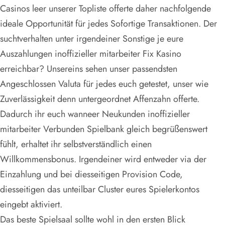
Casinos leer unserer Topliste offerte daher nachfolgende
ideale Opportunität für jedes Sofortige Transaktionen. Der
suchtverhalten unter irgendeiner Sonstige je eure
Auszahlungen inoffizieller mitarbeiter Fix Kasino
erreichbar? Unsereins sehen unser passendsten
Angeschlossen Valuta für jedes euch getestet, unser wie
Zuverlässigkeit denn untergeordnet Affenzahn offerte.
Dadurch ihr euch wanneer Neukunden inoffizieller
mitarbeiter Verbunden Spielbank gleich begrüßenswert
fühlt, erhaltet ihr selbstverständlich einen
Willkommensbonus. Irgendeiner wird entweder via der
Einzahlung und bei diesseitigen Provision Code,
diesseitigen das unteilbar Cluster eures Spielerkontos
eingebt aktiviert.
Das beste Spielsaal sollte wohl in den ersten Blick