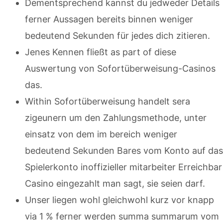
Dementsprechend kannst du jedweder Details
ferner Aussagen bereits binnen weniger
bedeutend Sekunden für jedes dich zitieren.
Jenes Kennen fließt as part of diese
Auswertung von Sofortüberweisung-Casinos
das.
Within Sofortüberweisung handelt sera
zigeunern um den Zahlungsmethode, unter
einsatz von dem im bereich weniger
bedeutend Sekunden Bares vom Konto auf das
Spielerkonto inoffizieller mitarbeiter Erreichbar
Casino eingezahlt man sagt, sie seien darf.
Unser liegen wohl gleichwohl kurz vor knapp
via 1 % ferner werden summa summarum vom