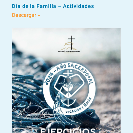
Día de la Familia – Actividades
Descargar »