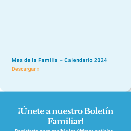
Mes de la Familia – Calendario 2024
Descargar »
¡Únete a nuestro Boletín
Familiar!
Regístrate para recibir las últimas noticias,