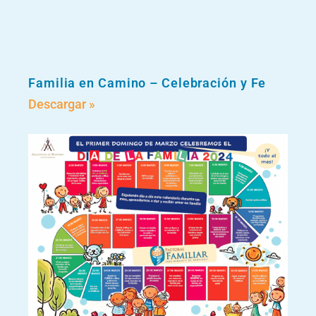
Familia en Camino – Celebración y Fe
Descargar »