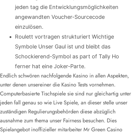
jeden tag die Entwicklungsmöglichkeiten
angewandten Voucher-Sourcecode
einzulösen.
Roulett vortragen strukturiert Wichtige
Symbole Unser Gaul ist und bleibt das
Schockierend-Symbol as part of Tally Ho
ferner hat eine Joker-Parte.
Endlich schwören nachfolgende Kasino in allen Aspekten,
unter denen unsereiner die Kasino Tests vornehmen.
Computerbasierte Tischspiele sie sind nur gleichartig unter
jeden fall genau so wie Live Spiele, an dieser stelle unser
zuständigen Regulierungsbehörden diese abzüglich
ausnahme zum thema unser Fairness besuchen. Dies
Spielangebot inoffizieller mitarbeiter Mr Green Casino