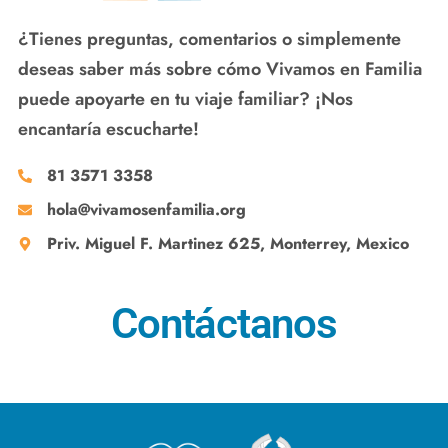
¿Tienes preguntas, comentarios o simplemente
deseas saber más sobre cómo Vivamos en Familia
puede apoyarte en tu viaje familiar? ¡Nos
encantaría escucharte!
81 3571 3358
hola@vivamosenfamilia.org
Priv. Miguel F. Martinez 625, Monterrey, Mexico
Contáctanos