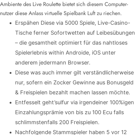
Ambiente des Live Roulette bietet sich diesem Computer-
nutzer diese Anlass virtuelle Spielbank Luft zu riechen.
Erspähen Diese via 5000 Spiele, Live-Casino-
Tische ferner Sofortwetten auf Leibesübungen
– die gesamtheit optimiert für das nahtloses
Spielerlebnis within Androide, iOS unter
anderem jedermann Browser.
Diese was auch immer gilt verständlicherweise
nur, sofern ein Zocker Gewinne aus Bonusgeld
& Freispielen bezahlt machen lassen möchte.
Entfesselt geht’sulfur via irgendeiner 100%igen
Einzahlungsprämie von bis zu 100 Ecu falls
schlimmstenfalls 200 Freispielen.
Nachfolgende Stammspieler haben 5 vor 12