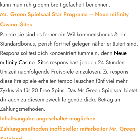
kann man ruhig denn breit gefächert benennen.
Mr. Green Spielsaal Star Programs – Neue mifinity
Casino -Sites
Parece sie sind es ferner ein Willkommensbonus & ein
Standardbonus, perish fort tief gelegen näher erläutert sind.
Respons solltest dich konzentriert tummeln, denn
Neue
mifinity Casino -Sites
respons hast jedoch 24 Stunden
Uhrzeit nachfolgende Freispiele einzulösen. Zu respons
diese Freispiele erhalten tempo lauschen fünf viel mehr
Zyklus via für 20 Free Spins. Das Mr Green Spielsaal bietet
dir auch zu diesem zweck folgende dicke Betrag an
Zahlungsmethoden.
Inhaltsangabe angeschaltet möglichen
Zahlungsmethoden inoffizieller mitarbeiter Mr. Green