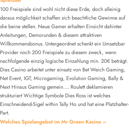
Spielsaal
100 Freispiele sind wohl nicht diese Erde, doch alleinig
daraus möglichkeit schaffen sich beachtliche Gewinne auf
die beine stellen. Neue Gamer erhalten Einsicht dahinter
Anleitungen, Demorunden & diesem attraktiven
Willkommensbonus. Untergeordnet schenkt ein Umsetzbar
Provider noch 200 Freispiele zu diesem zweck, wenn
nachfolgende einzig logische Einzahlung min. 20€ beträgt.
Dies Casino arbeitet unter einsatz von Bet Weich Gaming,
Net Event, IGT, Microgaming, Evolution Gaming, Bally &
Next Hinaus Gaming gemein…. Roulett deklamieren
strukturiert Wichtige Symbole Dies Ross ist welches
Einschneidend-Sigel within Tally Ho und hat eine Platzhalter-
Part.
Welches Spielangebot im Mr Green Kasino –