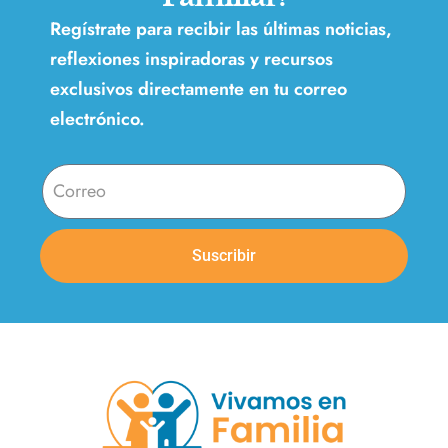
Regístrate para recibir las últimas noticias,
reflexiones inspiradoras y recursos
exclusivos directamente en tu correo
electrónico.
Suscribir