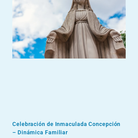
Celebración de Inmaculada Concepción
– Dinámica Familiar