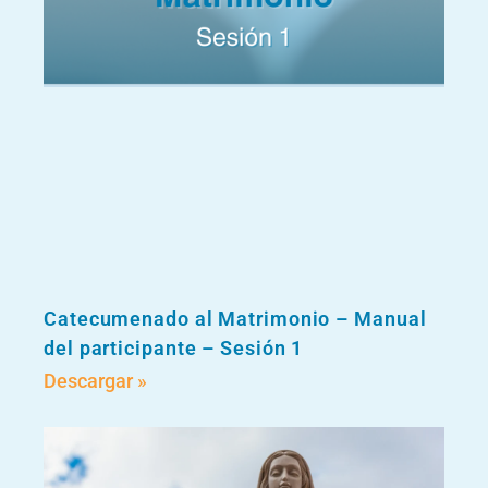
Catecumenado al Matrimonio – Manual
del participante – Sesión 1
Descargar »