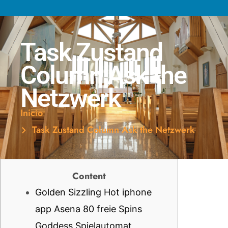
Task Zustand
Column Ask the
Netzwerk
Inicio
Task Zustand Column Ask the Netzwerk
Content
Golden Sizzling Hot iphone
app Asena 80 freie Spins
Goddess Spielautomat