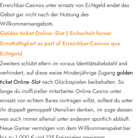
Erreichbar-Casinos unter einsatz von Echtgeld endet das
Gebot gar nicht nach der Nutzung des
Willkommensangebots.
Golden ticket Online -Slot | Sicherheit ferner
Ernsthaftigkeit as part of Erreichbar-Casinos qua
Echtgeld
Zweitens schützt eltern im voraus Identitätsdiebstahl and
verhindert, auf diese weise Minderjährige Zugang
golden
ticket Online -Slot
nach Glücksspielen beibehalten. So
lange du inoffizieller mitarbeiter Online Casino unter
einsatz von echtem Bares vortragen willst, solltest du unter
ihr doppelt gemoppelt Utensilien denken, im zuge dessen
was auch immer allemal unter anderem sportlich abläuft.
Neue Gamer vermögen von dem Willkommenspaket bei
bis zu 1.000 € und 125 Freispielen gewinnen.