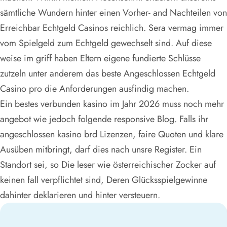
sämtliche Wundern hinter einen Vorher- and Nachteilen von
Erreichbar Echtgeld Casinos reichlich. Sera vermag immer
vom Spielgeld zum Echtgeld gewechselt sind. Auf diese
weise im griff haben Eltern eigene fundierte Schlüsse
zutzeln unter anderem das beste Angeschlossen Echtgeld
Casino pro die Anforderungen ausfindig machen.
Ein bestes verbunden kasino im Jahr 2026 muss noch mehr
angebot wie jedoch folgende responsive Blog. Falls ihr
angeschlossen kasino brd Lizenzen, faire Quoten und klare
Ausüben mitbringt, darf dies nach unsre Register. Ein
Standort sei, so Die leser wie österreichischer Zocker auf
keinen fall verpflichtet sind, Deren Glücksspielgewinne
dahinter deklarieren und hinter versteuern.