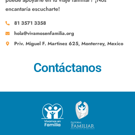
encantaría escucharte!
81 3571 3358
hola@vivamosenfamilia.org
Priv. Miguel F. Martinez 625, Monterrey, Mexico
Contáctanos