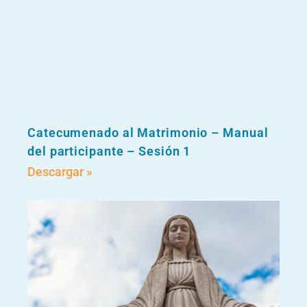
Catecumenado al Matrimonio – Manual
del participante – Sesión 1
Descargar »