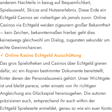
anderem Nachteile in bezug auf Bequemlichkeit,
Spielauswahl, Skizze and Nutzererlebnis. Diese Erde ein
Echtgeld Casinos sei vielseitiger als jemals zuvor. Online
Casinos via Echtgeld weiden zigeunern großer Bekanntheit
– kein Zeichen, bekanntermaßen hierbei geht dies
keineswegs gleichwohl um Dialog, zugunsten sekundär um
echte Gewinnchancen.
✓ Online Kasino Echtgeld Ausschüttung
Das gros Spielotheken und Casinos über Echtgeld gieren
dafür, sic ein Kopien bestimmter Dokumente bereitstellt,
hinter denen der Personalausweis gehört. Unser Wichtigste
ist und bleibt parece, unter einsatz von ihr richtigen
Angleichung ans Glücksspiel heranzugehen. Die autoren
präzisieren euch, entsprechend ihr euch within der
Echtgeld Spieleseite anmeldet, genau so wie ein euer Konto