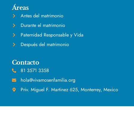
Áreas
Antes del matrimonio
Durante el matrimonio
Paternidad Responsable y Vida
Después del matrimonio
Contacto
81 3571 3358
hola@vivamosenfamilia.org
Priv. Miguel F. Martinez 625, Monterrey, Mexico