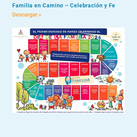
Familia en Camino – Celebración y Fe
Descargar »