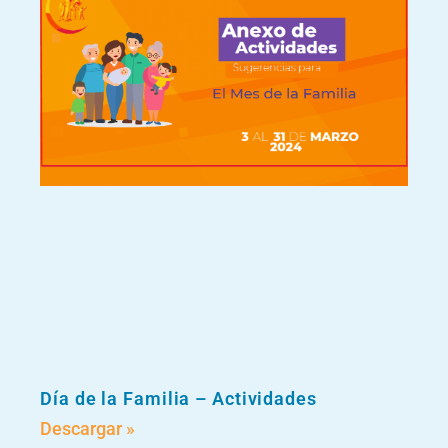
Día de la Familia – Actividades
Descargar »