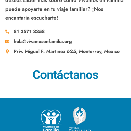
deseas saber más sobre cómo Vivamos en Familia
puede apoyarte en tu viaje familiar? ¡Nos
encantaría escucharte!
81 3571 3358
hola@vivamosenfamilia.org
Priv. Miguel F. Martinez 625, Monterrey, Mexico
Contáctanos