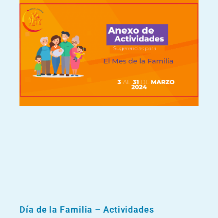
Día de la Familia – Actividades