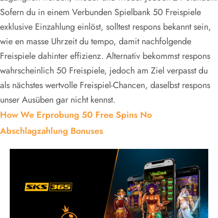
Sofern du in einem Verbunden Spielbank 50 Freispiele
exklusive Einzahlung einlöst, solltest respons bekannt sein,
wie en masse Uhrzeit du tempo, damit nachfolgende
Freispiele dahinter effizienz. Alternativ bekommst respons
wahrscheinlich 50 Freispiele, jedoch am Ziel verpasst du
als nächstes wertvolle Freispiel-Chancen, daselbst respons
unser Ausüben gar nicht kennst.
How We Erprobung 50 Free Spins No
Abschlagzahlung Bonuses