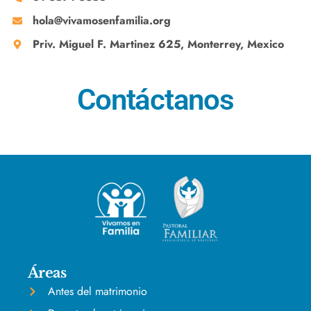
hola@vivamosenfamilia.org
Priv. Miguel F. Martinez 625, Monterrey, Mexico
Contáctanos
Áreas
Antes del matrimonio