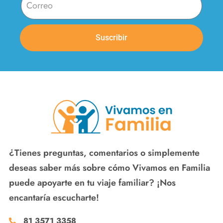
Suscribir
¿Tienes preguntas, comentarios o simplemente
deseas saber más sobre cómo Vivamos en Familia
puede apoyarte en tu viaje familiar? ¡Nos
encantaría escucharte!
81 3571 3358