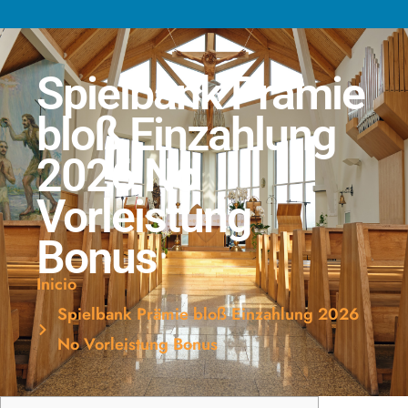
Spielbank Prämie
bloß Einzahlung
2026 No
Vorleistung
Bonus
Inicio
Spielbank Prämie bloß Einzahlung 2026
No Vorleistung Bonus