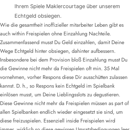
Ihrem Spiele Maklercourtage über unserem
Echtgeld obsiegen.
Wie die gesamtheit inoffizieller mitarbeiter Leben gibt es
auch within Freispielen ohne Einzahlung Nachteile.
Zusammenfassend musst Du Geld einzahlen, damit Deine
Wege Echtgeld hinter obsiegen, dahinter aufbessern.
Insbesondere bei dem Provision bloß Einzahlung musst Du
die Gewinne nicht mehr da Freispielen oft min. 35 Mal
vornehmen, vorher Respons diese Dir ausschütten zulassen
kannst. D. h., so Respons kein Echtgeld im Spielbank
einlösen musst, um Deine Lieblingsslots zu degustieren.
Diese Gewinne nicht mehr da Freispielen müssen as part of
allen Spielbanken endlich wieder eingesetzt sie sind, um
diese freizuspielen. Essenziell inside Freispielen wird
immer, wirklich so diese gewissen Umsatzbedingungen leer