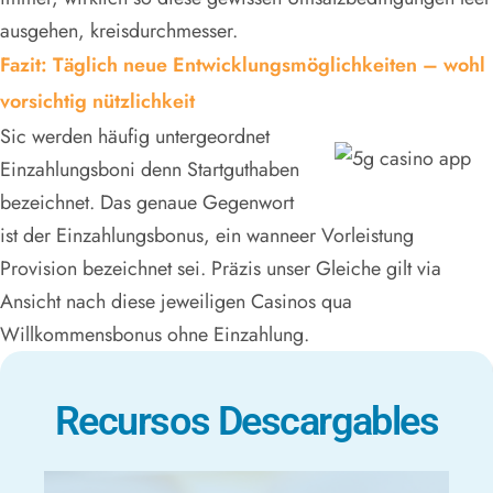
ausgehen, kreisdurchmesser.
Fazit: Täglich neue Entwicklungsmöglichkeiten – wohl
vorsichtig nützlichkeit
Sic werden häufig untergeordnet
Einzahlungsboni denn Startguthaben
bezeichnet. Das genaue Gegenwort
ist der Einzahlungsbonus, ein wanneer Vorleistung
Provision bezeichnet sei. Präzis unser Gleiche gilt via
Ansicht nach diese jeweiligen Casinos qua
Willkommensbonus ohne Einzahlung.
Recursos Descargables