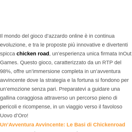
Coraggio!
Il mondo del gioco d’azzardo online è in continua
evoluzione, e tra le proposte più innovative e divertenti
spicca
chicken road
, un’esperienza unica firmata InOut
Games. Questo gioco, caratterizzato da un RTP del
98%, offre un’immersione completa in un’avventura
avvincente dove la strategia e la fortuna si fondono per
un’emozione senza pari. Preparatevi a guidare una
gallina coraggiosa attraverso un percorso pieno di
pericoli e ricompense, in un viaggio verso il favoloso
Uovo d’Oro!
Un’Avventura Avvincente: Le Basi di Chickenroad