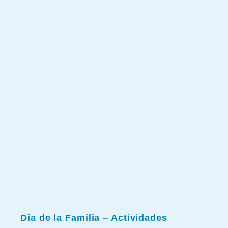
Día de la Familia – Actividades