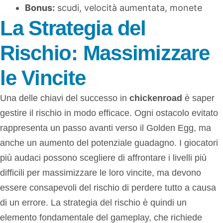
Bonus:
scudi, velocità aumentata, monete
La Strategia del
Rischio: Massimizzare
le Vincite
Una delle chiavi del successo in
chickenroad
è saper
gestire il rischio in modo efficace. Ogni ostacolo evitato
rappresenta un passo avanti verso il Golden Egg, ma
anche un aumento del potenziale guadagno. I giocatori
più audaci possono scegliere di affrontare i livelli più
difficili per massimizzare le loro vincite, ma devono
essere consapevoli del rischio di perdere tutto a causa
di un errore. La strategia del rischio è quindi un
elemento fondamentale del gameplay, che richiede