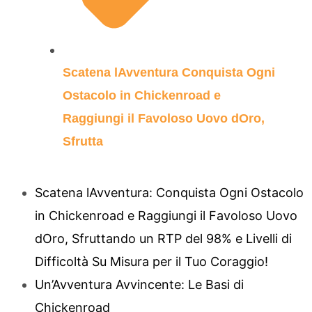
Scatena lAvventura Conquista Ogni
Ostacolo in Chickenroad e
Raggiungi il Favoloso Uovo dOro,
Sfrutta
Scatena lAvventura: Conquista Ogni Ostacolo
in Chickenroad e Raggiungi il Favoloso Uovo
dOro, Sfruttando un RTP del 98% e Livelli di
Difficoltà Su Misura per il Tuo Coraggio!
Un’Avventura Avvincente: Le Basi di
Chickenroad