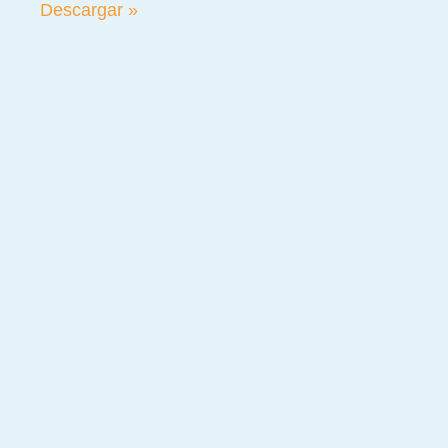
Descargar »