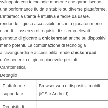
sviluppato con tecnologie moderne che garantiscono
una performance fluida e stabile su diverse piattaforme.
L’interfaccia utente è intuitiva e facile da usare,
rendendo il gioco accessibile anche a giocatori meno
esperti. L’assenza di requisiti di sistema elevati
permette di giocare a
chickenroad
anche su dispositivi
meno potenti. La combinazione di tecnologia
all’avanguardia e accessibilità rende
chickenroad
un’esperienza di gioco piacevole per tutti.
Caratteristica
Dettaglio
Piattaforme
Browser web e dispositivi mobili
supportate
(iOS e Android)
Requisiti di