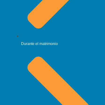
Durante el matrimonio