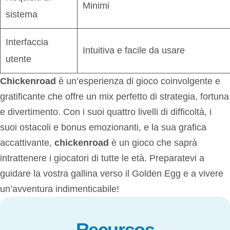
Minimi
sistema
Interfaccia
Intuitiva e facile da usare
utente
Chickenroad
è un’esperienza di gioco coinvolgente e
gratificante che offre un mix perfetto di strategia, fortuna
e divertimento. Con i suoi quattro livelli di difficoltà, i
suoi ostacoli e bonus emozionanti, e la sua grafica
accattivante,
chickenroad
è un gioco che saprà
intrattenere i giocatori di tutte le età. Preparatevi a
guidare la vostra gallina verso il Golden Egg e a vivere
un’avventura indimenticabile!
Recursos