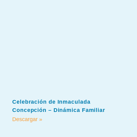
Celebración de Inmaculada
Concepción – Dinámica Familiar
Descargar »