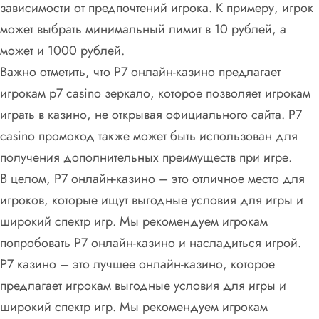
зависимости от предпочтений игрока. К примеру, игрок
может выбрать минимальный лимит в 10 рублей, а
может и 1000 рублей.
Важно отметить, что Р7 онлайн-казино предлагает
игрокам р7 casino зеркало, которое позволяет игрокам
играть в казино, не открывая официального сайта. Р7
casino промокод также может быть использован для
получения дополнительных преимуществ при игре.
В целом, Р7 онлайн-казино – это отличное место для
игроков, которые ищут выгодные условия для игры и
широкий спектр игр. Мы рекомендуем игрокам
попробовать Р7 онлайн-казино и насладиться игрой.
Р7 казино – это лучшее онлайн-казино, которое
предлагает игрокам выгодные условия для игры и
широкий спектр игр. Мы рекомендуем игрокам