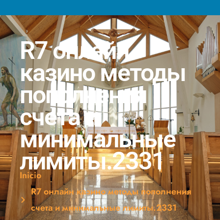
R7 онлайн
казино методы
пополнения
счета и
минимальные
лимиты.2331
Inicio
R7 онлайн казино методы пополнения
счета и минимальные лимиты.2331