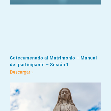
Catecumenado al Matrimonio – Manual
del participante – Sesión 1
Descargar »