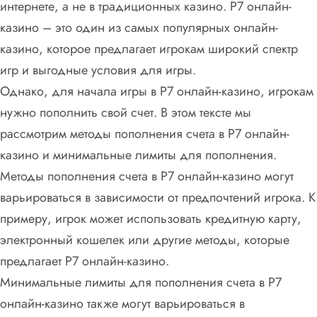
интернете, а не в традиционных казино. Р7 онлайн-
казино – это один из самых популярных онлайн-
казино, которое предлагает игрокам широкий спектр
игр и выгодные условия для игры.
Однако, для начала игры в Р7 онлайн-казино, игрокам
нужно пополнить свой счет. В этом тексте мы
рассмотрим методы пополнения счета в Р7 онлайн-
казино и минимальные лимиты для пополнения.
Методы пополнения счета в Р7 онлайн-казино могут
варьироваться в зависимости от предпочтений игрока. К
примеру, игрок может использовать кредитную карту,
электронный кошелек или другие методы, которые
предлагает Р7 онлайн-казино.
Минимальные лимиты для пополнения счета в Р7
онлайн-казино также могут варьироваться в