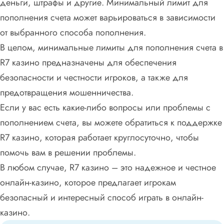
деньги, штрафы и другие. Минимальный лимит для
пополнения счета может варьироваться в зависимости
от выбранного способа пополнения.
В целом, минимальные лимиты для пополнения счета в
R7 казино предназначены для обеспечения
безопасности и честности игроков, а также для
предотвращения мошенничества.
Если у вас есть какие-либо вопросы или проблемы с
пополнением счета, вы можете обратиться к поддержке
R7 казино, которая работает круглосуточно, чтобы
помочь вам в решении проблемы.
В любом случае, R7 казино – это надежное и честное
онлайн-казино, которое предлагает игрокам
безопасный и интересный способ играть в онлайн-
казино.