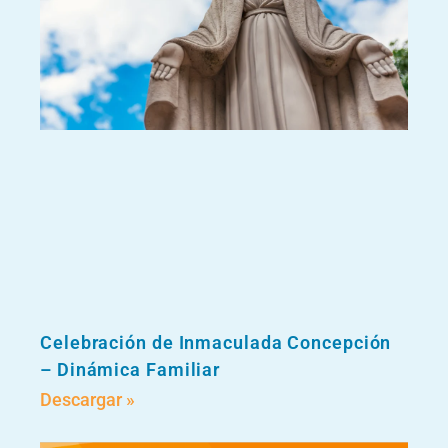
Celebración de Inmaculada Concepción
– Dinámica Familiar
Descargar »