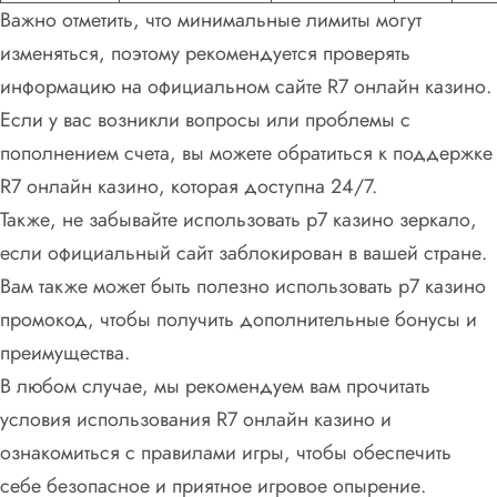
Важно отметить, что минимальные лимиты могут
изменяться, поэтому рекомендуется проверять
информацию на официальном сайте R7 онлайн казино.
Если у вас возникли вопросы или проблемы с
пополнением счета, вы можете обратиться к поддержке
R7 онлайн казино, которая доступна 24/7.
Также, не забывайте использовать р7 казино зеркало,
если официальный сайт заблокирован в вашей стране.
Вам также может быть полезно использовать р7 казино
промокод, чтобы получить дополнительные бонусы и
преимущества.
В любом случае, мы рекомендуем вам прочитать
условия использования R7 онлайн казино и
ознакомиться с правилами игры, чтобы обеспечить
себе безопасное и приятное игровое опырение.