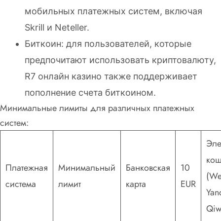
мобильных платежных систем, включая
Skrill и Neteller.
Биткоин: для пользователей, которые
предпочитают использовать криптовалюту,
R7 онлайн казино также поддерживает
пополнение счета биткоином.
Минимальные лимиты для различных платежных
систем:
Эле
кош
Платежная
Минимальный
Банковская
10
(We
система
лимит
карта
EUR
Yan
Qiw