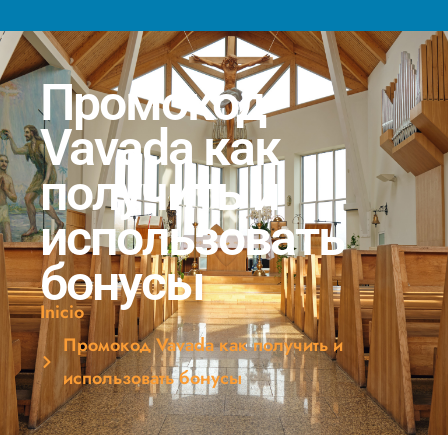
Промокод
Vavada как
получить и
использовать
бонусы
Inicio
Промокод Vavada как получить и
использовать бонусы