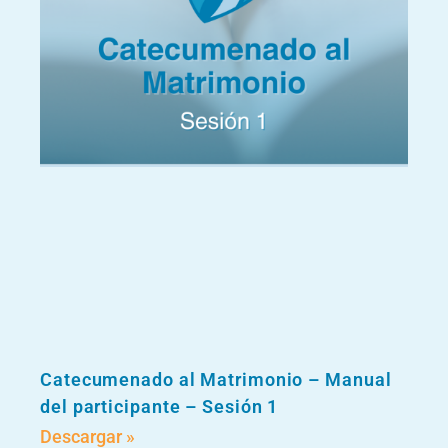
Catecumenado al Matrimonio – Manual
del participante – Sesión 1
Descargar »