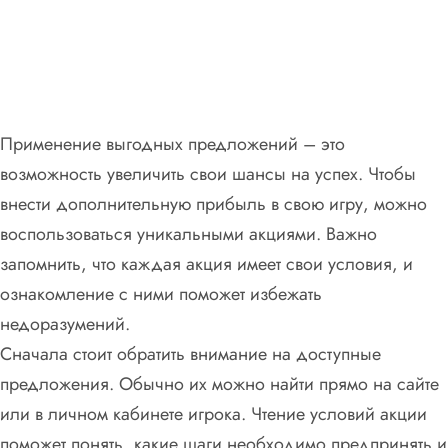
бонусы
Применение выгодных предложений – это
возможность увеличить свои шансы на успех. Чтобы
внести дополнительную прибыль в свою игру, можно
воспользоваться уникальными акциями. Важно
запомнить, что каждая акция имеет свои условия, и
ознакомление с ними поможет избежать
недоразумений.
Сначала стоит обратить внимание на доступные
предложения. Обычно их можно найти прямо на сайте
или в личном кабинете игрока. Чтение условий акции
поможет понять, какие шаги необходимо предпринять и