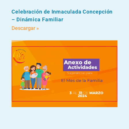
Celebración de Inmaculada Concepción
– Dinámica Familiar
Descargar »