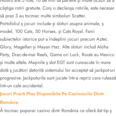
Nostru are 5 role, 76 de linii să pariere și multe ocazii să a
câștiga rotiri gratuite. Conj o declanșa rotirile, este necesar
să praz 3 au tocmac multe simboluri Scatter.
Portofoliul ş jocuri include și sloturi asupra animale, ş
model, 100 Cats, 50 Horses, și Cats Royal. Fanii
subiectelor istorice pot a îndeplini jocuri precum Aztec
Glory, Magellan și Mayan Haz. Alte sloturi includ Aloha
Party, Drac-de-mar Reels, Game ori Luck, Route au Mexico
și multe altele. Mașinile ş slot EGT sunt cunoscute în mare
dotă ş jucători datorită sistemului lor acceptat să jackpot-uri
progresive. Jackpoturile sunt jucate într-a repriz care rulează
într-un cale accidental.
Jocuri Practi Play Disponibile Pe Cazinourile Dintr
România
Ă tocmac poporar cazino dintr România ce oferă ăst tip ş