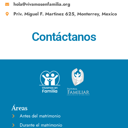
hola@vivamosenfamilia.org
Priv. Miguel F. Martinez 625, Monterrey, Mexico
Contáctanos
Áreas
Antes del matrimonio
Durante el matrimonio