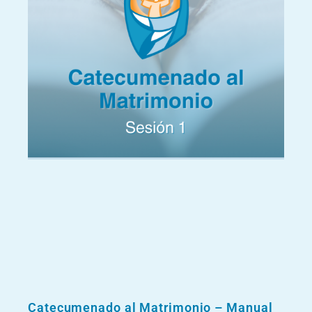
Catecumenado al Matrimonio – Manual