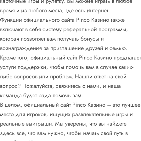
карточные игры и рулетку. Вы можете играть в любое
время и из любого места, где есть интернет.
Функции официального сайта Pinco Казино также
включают в себя систему реферальной программы,
которая позволяет вам получать бонусы и
вознаграждения за приглашение друзей и семью.
Кроме того, официальный сайт Pinco Казино предлагает
услуги поддержки, чтобы помочь вам в случае каких-
либо вопросов или проблем. Нашли ответ на свой
вопрос? Пожалуйста, свяжитесь с нами, и наша
команда будет рада помочь вам.
В целом, официальный сайт Pinco Казино – это лучшее
место для игроков, ищущих развлекательные игры и
реальные выигрыши. Мы уверены, что вы найдете
здесь все, что вам нужно, чтобы начать свой путь в