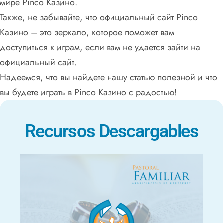
мире Pinco Казино.
Также, не забывайте, что официальный сайт Pinco
Казино – это зеркало, которое поможет вам
доступиться к играм, если вам не удается зайти на
официальный сайт.
Надеемся, что вы найдете нашу статью полезной и что
вы будете играть в Pinco Казино с радостью!
Recursos Descargables