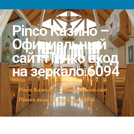
Pinco Казино –
Официальный
сайт Пинко вход
на зеркало.6094
Inicio
Pinco Казино – Официальный сайт
Пинко вход на зеркало.6094
Pinco Казино –