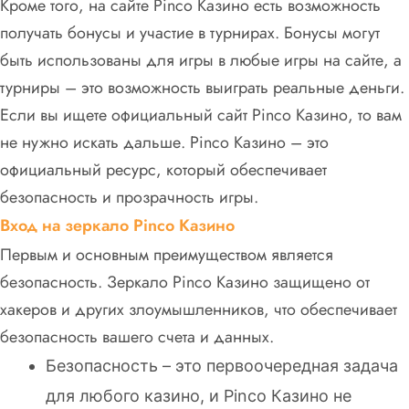
Кроме того, на сайте Pinco Казино есть возможность
получать бонусы и участие в турнирах. Бонусы могут
быть использованы для игры в любые игры на сайте, а
турниры – это возможность выиграть реальные деньги.
Если вы ищете официальный сайт Pinco Казино, то вам
не нужно искать дальше. Pinco Казино – это
официальный ресурс, который обеспечивает
безопасность и прозрачность игры.
Вход на зеркало Pinco Казино
Первым и основным преимуществом является
безопасность. Зеркало Pinco Казино защищено от
хакеров и других злоумышленников, что обеспечивает
безопасность вашего счета и данных.
Безопасность – это первоочередная задача
для любого казино, и Pinco Казино не