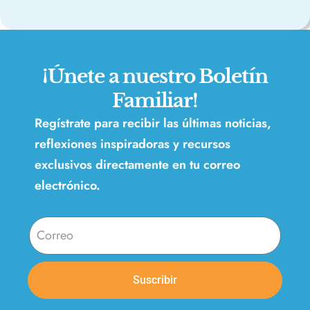
¡Únete a nuestro Boletín
Familiar!
Regístrate para recibir las últimas noticias,
reflexiones inspiradoras y recursos
exclusivos directamente en tu correo
electrónico.
Suscribir