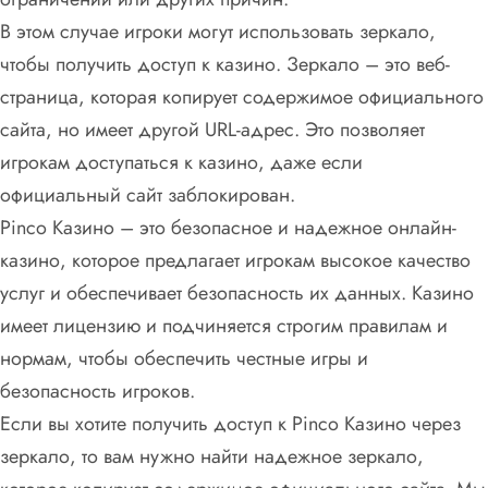
В этом случае игроки могут использовать зеркало,
чтобы получить доступ к казино. Зеркало – это веб-
страница, которая копирует содержимое официального
сайта, но имеет другой URL-адрес. Это позволяет
игрокам доступаться к казино, даже если
официальный сайт заблокирован.
Pinco Казино – это безопасное и надежное онлайн-
казино, которое предлагает игрокам высокое качество
услуг и обеспечивает безопасность их данных. Казино
имеет лицензию и подчиняется строгим правилам и
нормам, чтобы обеспечить честные игры и
безопасность игроков.
Если вы хотите получить доступ к Pinco Казино через
зеркало, то вам нужно найти надежное зеркало,