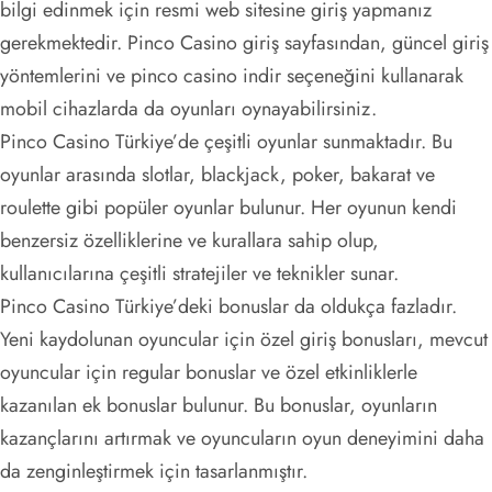
bilgi edinmek için resmi web sitesine giriş yapmanız
gerekmektedir. Pinco Casino giriş sayfasından, güncel giriş
yöntemlerini ve pinco casino indir seçeneğini kullanarak
mobil cihazlarda da oyunları oynayabilirsiniz.
Pinco Casino Türkiye’de çeşitli oyunlar sunmaktadır. Bu
oyunlar arasında slotlar, blackjack, poker, bakarat ve
roulette gibi popüler oyunlar bulunur. Her oyunun kendi
benzersiz özelliklerine ve kurallara sahip olup,
kullanıcılarına çeşitli stratejiler ve teknikler sunar.
Pinco Casino Türkiye’deki bonuslar da oldukça fazladır.
Yeni kaydolunan oyuncular için özel giriş bonusları, mevcut
oyuncular için regular bonuslar ve özel etkinliklerle
kazanılan ek bonuslar bulunur. Bu bonuslar, oyunların
kazançlarını artırmak ve oyuncuların oyun deneyimini daha
da zenginleştirmek için tasarlanmıştır.