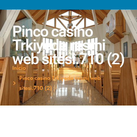
Pinco casino
Trkiyede resmi
web sitesi.710 (2)
Inicio
Pinco casino Trkiyede resmi web
sitesi.710 (2)
Pinco casino