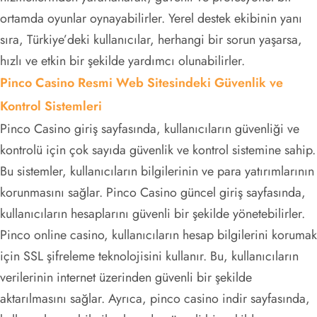
ortamda oyunlar oynayabilirler. Yerel destek ekibinin yanı
sıra, Türkiye’deki kullanıcılar, herhangi bir sorun yaşarsa,
hızlı ve etkin bir şekilde yardımcı olunabilirler.
Pinco Casino Resmi Web Sitesindeki Güvenlik ve
Kontrol Sistemleri
Pinco Casino giriş sayfasında, kullanıcıların güvenliği ve
kontrolü için çok sayıda güvenlik ve kontrol sistemine sahip.
Bu sistemler, kullanıcıların bilgilerinin ve para yatırımlarının
korunmasını sağlar. Pinco Casino güncel giriş sayfasında,
kullanıcıların hesaplarını güvenli bir şekilde yönetebilirler.
Pinco online casino, kullanıcıların hesap bilgilerini korumak
için SSL şifreleme teknolojisini kullanır. Bu, kullanıcıların
verilerinin internet üzerinden güvenli bir şekilde
aktarılmasını sağlar. Ayrıca, pinco casino indir sayfasında,