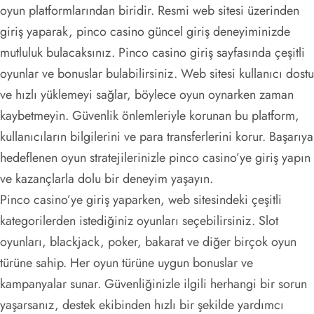
oyun platformlarından biridir. Resmi web sitesi üzerinden
giriş yaparak, pinco casino güncel giriş deneyiminizde
mutluluk bulacaksınız. Pinco casino giriş sayfasında çeşitli
oyunlar ve bonuslar bulabilirsiniz. Web sitesi kullanıcı dostu
ve hızlı yüklemeyi sağlar, böylece oyun oynarken zaman
kaybetmeyin. Güvenlik önlemleriyle korunan bu platform,
kullanıcıların bilgilerini ve para transferlerini korur. Başarıya
hedeflenen oyun stratejilerinizle pinco casino’ye giriş yapın
ve kazançlarla dolu bir deneyim yaşayın.
Pinco casino’ye giriş yaparken, web sitesindeki çeşitli
kategorilerden istediğiniz oyunları seçebilirsiniz. Slot
oyunları, blackjack, poker, bakarat ve diğer birçok oyun
türüne sahip. Her oyun türüne uygun bonuslar ve
kampanyalar sunar. Güvenliğinizle ilgili herhangi bir sorun
yaşarsanız, destek ekibinden hızlı bir şekilde yardımcı