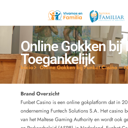
Online Gokken bij
Toegankelijk
Inicio
Online Gokken bij Funbet Casino – Ne
Brand Overzicht
Funbet Casino is een online gokplatform dat in 2
onderneming Funtech Solutions S.A. Het casino bes
van het Maltese Gaming Authority en wordt ook ge
en Parkeerbeleid (ASPB) in Nederland. Funbet Cas