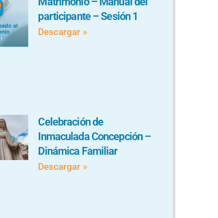
Matrimonio – Manual del
participante – Sesión 1
Descargar »
Celebración de
Inmaculada Concepción –
Dinámica Familiar
Descargar »