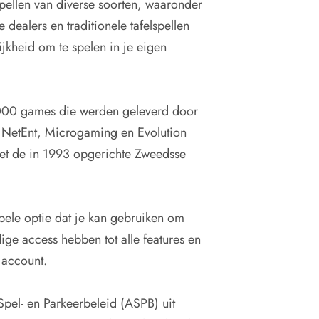
pellen van diverse soorten, waaronder
e dealers en traditionele tafelspellen
ijkheid om te spelen in je eigen
,000 games die werden geleverd door
 NetEnt, Microgaming en Evolution
t de in 1993 opgerichte Zweedsse
bele optie dat je kan gebruiken om
dige access hebben tot alle features en
 account.
Spel- en Parkeerbeleid (ASPB) uit