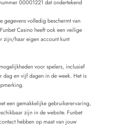
iesnummer 00001221 dat ondertekend
 je gegevens volledig beschermt van
Funbet Casino heeft ook een veilige
 zijn/haar eigen account kunt
mogelijkheden voor spelers, inclusief
r dag en vijf dagen in de week. Het is
 opmerking.
 met een gemakkelijke gebruikerervaring,
schikbaar zijn in de website. Funbet
ct contact hebben op maat van jouw