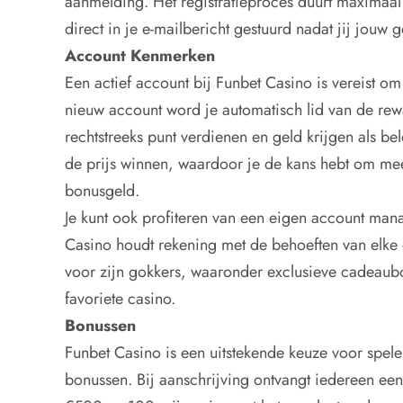
aanmelding. Het registratieproces duurt maximaal
direct in je e-mailbericht gestuurd nadat jij jouw
Account Kenmerken
Een actief account bij Funbet Casino is vereist om 
nieuw account word je automatisch lid van de re
rechtstreeks punt verdienen en geld krijgen als bel
de prijs winnen, waardoor je de kans hebt om mee
bonusgeld.
Je kunt ook profiteren van een eigen account mana
Casino houdt rekening met de behoeften van elke 
voor zijn gokkers, waaronder exclusieve cadeaub
favoriete casino.
Bonussen
Funbet Casino is een uitstekende keuze voor spele
bonussen. Bij aanschrijving ontvangt iedereen 