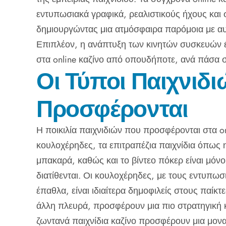
εντυπωσιακά γραφικά, ρεαλιστικούς ήχους και 
δημιουργώντας μια ατμόσφαιρα παρόμοια με αυ
Επιπλέον, η ανάπτυξη των κινητών συσκευών 
στα online καζίνο από οπουδήποτε, ανά πάσα σ
Οι Τύποι Παιχνιδ
Προσφέρονται
Η ποικιλία παιχνιδιών που προσφέρονται στα onl
κουλοχέρηδες, τα επιτραπέζια παιχνίδια όπως η
μπακαρά, καθώς και το βίντεο πόκερ είναι μόνο
διατίθενται. Οι κουλοχέρηδες, με τους εντυπω
έπαθλα, είναι ιδιαίτερα δημοφιλείς στους παίκτε
άλλη πλευρά, προσφέρουν μια πιο στρατηγική κα
ζωντανά παιχνίδια καζίνο προσφέρουν μια μονα