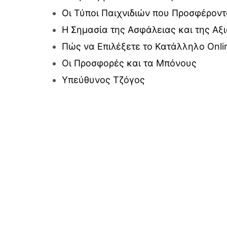
Οι Τύποι Παιχνιδιών που Προσφέροντ
Η Σημασία της Ασφάλειας και της Αξι
Πώς να Επιλέξετε το Κατάλληλο Onli
Οι Προσφορές και τα Μπόνους
Υπεύθυνος Τζόγος
Αποκάλυψε μια 
ψυχαγωγίας: Μεγ