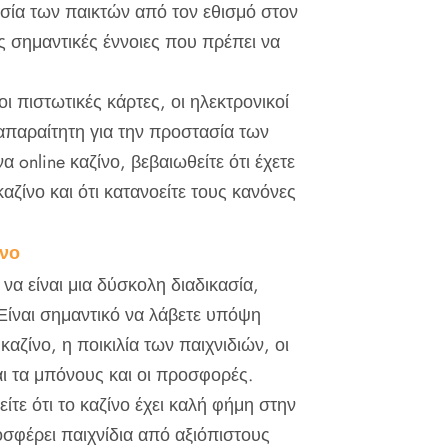
σία των παικτών από τον εθισμό στον
ης σημαντικές έννοιες που πρέπει να
πιστωτικές κάρτες, οι ηλεκτρονικοί
 απαραίτητη για την προστασία των
 online καζίνο, βεβαιωθείτε ότι έχετε
αζίνο και ότι κατανοείτε τους κανόνες
ίνο
να είναι μια δύσκολη διαδικασία,
Είναι σημαντικό να λάβετε υπόψη
αζίνο, η ποικιλία των παιχνιδιών, οι
 τα μπόνους και οι προσφορές.
ίτε ότι το καζίνο έχει καλή φήμη στην
οσφέρει παιχνίδια από αξιόπιστους