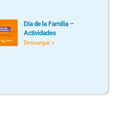
Día de la Familia –
Actividades
Descargar »