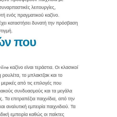
συναρπαστικές λειτουργίες,
τή ενός πραγματικού καζίνο.
έχει καταστήσει δυνατή την πρόσβαση
τιγμή.
ιών που
ine καζίνο είναι τεράστια. Οι κλασικοί
 ρουλέτα, το μπλακτζακ και το
 μερικές από τις επιλογές που
σιακούς συνδυασμούς και τα μεγάλα
ς. Τα επιτραπέζια παιχνίδια, από την
ι αναλυτική εμπειρία παιχνιδιού. Τα
δική εμπειρία καθώς οι παίκτες