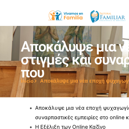
Αποκάλυψε μια ν
στιγμές και συνα
που
Inicio
Αποκάλυψε μια νέα εποχή ψυχαγωγία
Αποκάλυψε μια νέα εποχή ψυχαγωγία
συναρπαστικές εμπειρίες στο online κ
Η Εξέλιξη των Online Καζίνο