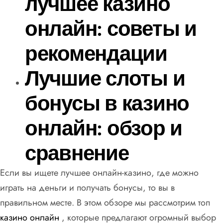
лучшее казино
онлайн: советы и
рекомендации
Лучшие слоты и
бонусы в казино
онлайн: обзор и
сравнение
Если вы ищете лучшее онлайн-казино, где можно
играть на деньги и получать бонусы, то вы в
правильном месте. В этом обзоре мы рассмотрим топ
казино онлайн
, которые предлагают огромный выбор