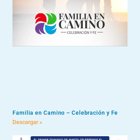
Familia en Camino – Celebración y Fe
Descargar »