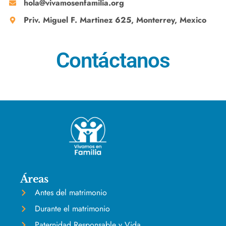
hola@vivamosenfamilia.org
Priv. Miguel F. Martinez 625, Monterrey, Mexico
Contáctanos
Áreas
Antes del matrimonio
Durante el matrimonio
Paternidad Responsable y Vida