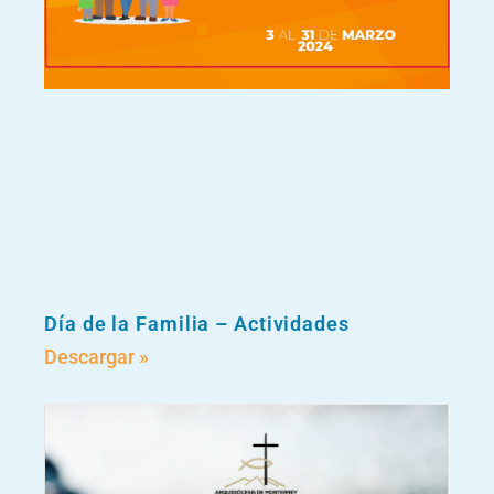
Día de la Familia – Actividades
Descargar »