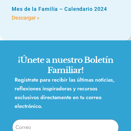
Mes de la Familia – Calendario 2024
Descargar »
¡Únete a nuestro Boletín
Familiar!
Regístrate para recibir las últimas noticias,
reflexiones inspiradoras y recursos
exclusivos directamente en tu correo
electrónico.