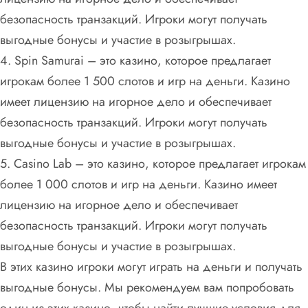
безопасность транзакций. Игроки могут получать
выгодные бонусы и участие в розыгрышах.
4. Spin Samurai – это казино, которое предлагает
игрокам более 1 500 слотов и игр на деньги. Казино
имеет лицензию на игорное дело и обеспечивает
безопасность транзакций. Игроки могут получать
выгодные бонусы и участие в розыгрышах.
5. Casino Lab – это казино, которое предлагает игрокам
более 1 000 слотов и игр на деньги. Казино имеет
лицензию на игорное дело и обеспечивает
безопасность транзакций. Игроки могут получать
выгодные бонусы и участие в розыгрышах.
В этих казино игроки могут играть на деньги и получать
выгодные бонусы. Мы рекомендуем вам попробовать