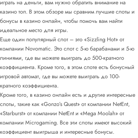
играть на деньги, вам нужно обратить внимание на
казино топ. В этом обзоре мы сравним лучшие слоты и
бонусы в казино онлайн, чтобы помочь вам найти
идеальное место для игры.
Еще один популярный слот – это «Sizzling Hot» от
компании Novomatic. Это слот с 5-ю барабанами и 5-ю
линиями, где вы можете выиграть до 500-кратного
коэффициента. Кроме того, в этом слоте есть бонусный
игровой автомат, где вы можете выиграть до 100-
кратного коэффициента.
Кроме того, в казино онлайн есть и другие интересные
слоты, такие как «Gonzo’s Quest» от компании NetEnt,
«Starburst» от компании NetEnt и «Mega Moolah» от
компании Microgaming. Все эти слоты имеют высокий
коэффициент выигрыша и интересные бонусы.