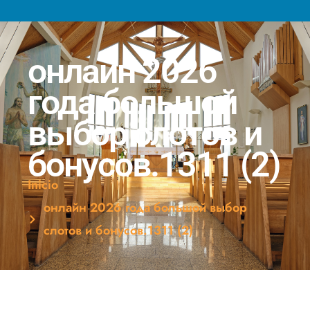
онлайн 2026
года большой
выбор слотов и
бонусов.1311 (2)
Inicio
онлайн 2026 года большой выбор
слотов и бонусов.1311 (2)
Лучшие казино