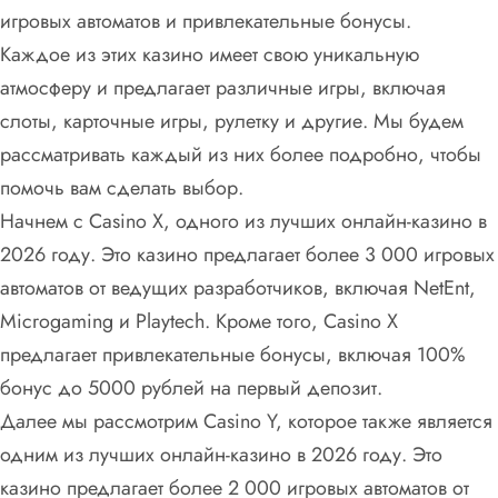
игровых автоматов и привлекательные бонусы.
Каждое из этих казино имеет свою уникальную
атмосферу и предлагает различные игры, включая
слоты, карточные игры, рулетку и другие. Мы будем
рассматривать каждый из них более подробно, чтобы
помочь вам сделать выбор.
Начнем с Casino X, одного из лучших онлайн-казино в
2026 году. Это казино предлагает более 3 000 игровых
автоматов от ведущих разработчиков, включая NetEnt,
Microgaming и Playtech. Кроме того, Casino X
предлагает привлекательные бонусы, включая 100%
бонус до 5000 рублей на первый депозит.
Далее мы рассмотрим Casino Y, которое также является
одним из лучших онлайн-казино в 2026 году. Это
казино предлагает более 2 000 игровых автоматов от