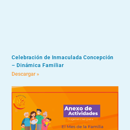
Celebración de Inmaculada Concepción
– Dinámica Familiar
Descargar »