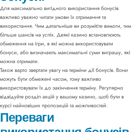
Для максимально вигідного використання бонусів
важливо уважно читати умови їх отримання та
використання. Чим детальніше ви розумієте вимоги, тим
більше шансів на успіх. Деякі казино встановлюють
обмеження на ігри, в які можна використовувати
бонуси, або визначають максимальні суми виграшу, які
можна отримати.
Також варто звертати увагу на терміни дії бонусів. Вони
можуть бути обмежені часом, тому важливо
використовувати їх до закінчення терміну. Регулярно
відвідуйте розділ акцій у вашому казино, щоб бути в
курсі найновіших пропозицій та можливостей.
Переваги