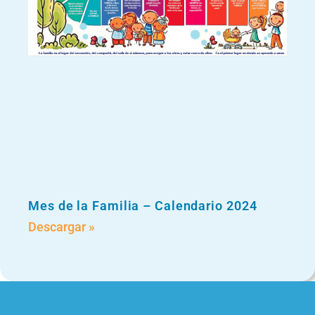
Mes de la Familia – Calendario 2024
Descargar »