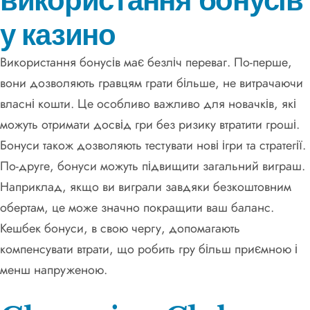
використання бонусів
у казино
Використання бонусів має безліч переваг. По-перше,
вони дозволяють гравцям грати більше, не витрачаючи
власні кошти. Це особливо важливо для новачків, які
можуть отримати досвід гри без ризику втратити гроші.
Бонуси також дозволяють тестувати нові ігри та стратегії.
По-друге, бонуси можуть підвищити загальний виграш.
Наприклад, якщо ви виграли завдяки безкоштовним
обертам, це може значно покращити ваш баланс.
Кешбек бонуси, в свою чергу, допомагають
компенсувати втрати, що робить гру більш приємною і
менш напруженою.