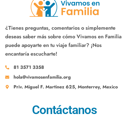
¿Tienes preguntas, comentarios o simplemente
deseas saber más sobre cómo Vivamos en Familia
puede apoyarte en tu viaje familiar? ¡Nos
encantaría escucharte!
81 3571 3358
hola@vivamosenfamilia.org
Priv. Miguel F. Martinez 625, Monterrey, Mexico
Contáctanos