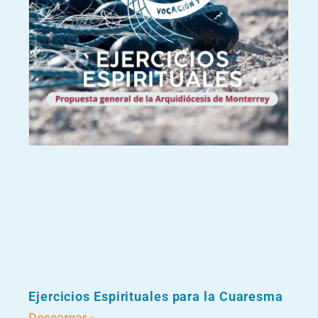
Ejercicios Espirituales para la Cuaresma
Descargar »