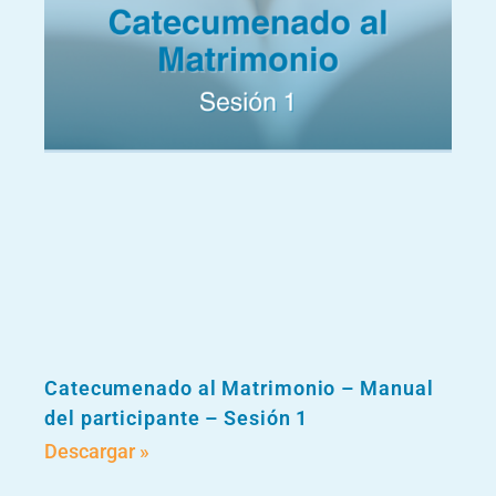
Catecumenado al Matrimonio – Manual
del participante – Sesión 1
Descargar »