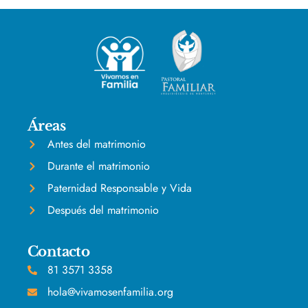
Áreas
Antes del matrimonio
Durante el matrimonio
Paternidad Responsable y Vida
Después del matrimonio
Contacto
81 3571 3358
hola@vivamosenfamilia.org