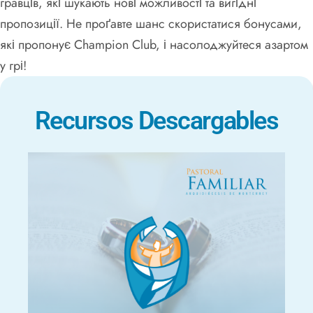
гравців, які шукають нові можливості та вигідні
пропозиції. Не проґавте шанс скористатися бонусами,
які пропонує Champion Club, і насолоджуйтеся азартом
у грі!
Recursos Descargables