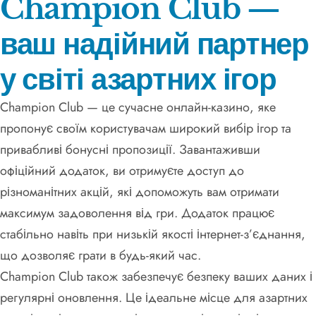
Champion Club —
ваш надійний партнер
у світі азартних ігор
Champion Club — це сучасне онлайн-казино, яке
пропонує своїм користувачам широкий вибір ігор та
привабливі бонусні пропозиції. Завантаживши
офіційний додаток, ви отримуєте доступ до
різноманітних акцій, які допоможуть вам отримати
максимум задоволення від гри. Додаток працює
стабільно навіть при низькій якості інтернет-з’єднання,
що дозволяє грати в будь-який час.
Champion Club також забезпечує безпеку ваших даних і
регулярні оновлення. Це ідеальне місце для азартних