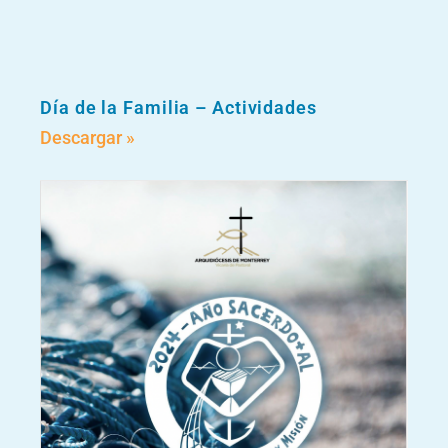
Día de la Familia – Actividades
Descargar »