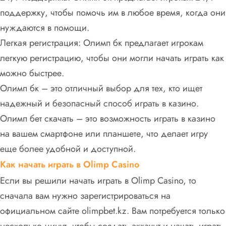
поддержку, чтобы помочь им в любое время, когда они
нуждаются в помощи.
Легкая регистрация: Олимп бк предлагает игрокам
легкую регистрацию, чтобы они могли начать играть как
можно быстрее.
Олимп бк – это отличный выбор для тех, кто ищет
надежный и безопасный способ играть в казино.
Олимп бет скачать – это возможность играть в казино
на вашем смартфоне или планшете, что делает игру
еще более удобной и доступной.
Как начать играть в Olimp Casino
Если вы решили начать играть в Olimp Casino, то
сначала вам нужно зарегистрироваться на
официальном сайте olimpbet.kz. Вам потребуется только