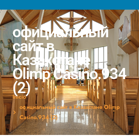
официальный
сайт в
Казахстане
Olimp Casino.934
(2)
Inicio
официальный сайт в Казахстане Olimp
Casino.934 (2)