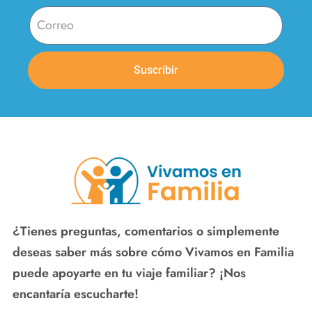
Suscribir
¿Tienes preguntas, comentarios o simplemente
deseas saber más sobre cómo Vivamos en Familia
puede apoyarte en tu viaje familiar? ¡Nos
encantaría escucharte!