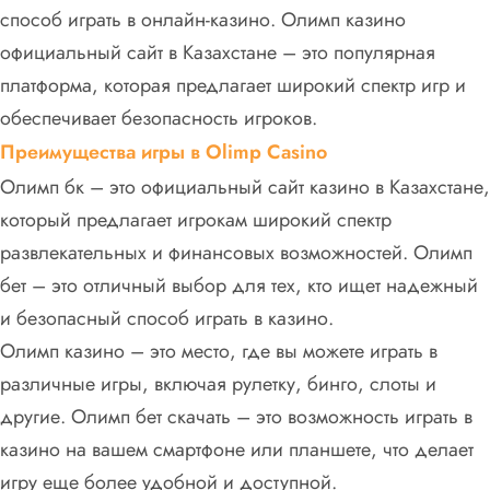
способ играть в онлайн-казино. Олимп казино
официальный сайт в Казахстане – это популярная
платформа, которая предлагает широкий спектр игр и
обеспечивает безопасность игроков.
Преимущества игры в Olimp Casino
Олимп бк – это официальный сайт казино в Казахстане,
который предлагает игрокам широкий спектр
развлекательных и финансовых возможностей. Олимп
бет – это отличный выбор для тех, кто ищет надежный
и безопасный способ играть в казино.
Олимп казино – это место, где вы можете играть в
различные игры, включая рулетку, бинго, слоты и
другие. Олимп бет скачать – это возможность играть в
казино на вашем смартфоне или планшете, что делает
игру еще более удобной и доступной.