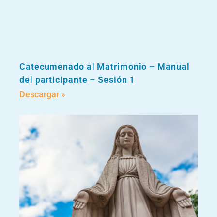
Catecumenado al Matrimonio – Manual
del participante – Sesión 1
Descargar »