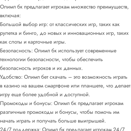
Олимп бк предлагает игрокам множество преимуществ,
включая:
Большой выбор игр: от классических игр, таких как
рулетка и бинго, до новых и инновационных игр, таких
как слоты и карточные игры.
Безопасность: Олимп бк использует современные
технологии безопасности, чтобы обеспечить
безопасность игроков и их данных.
Удобство: Олимп бет скачать – это возможность играть
в казино на вашем смартфоне или планшете, что делает
игру еще более удобной и доступной.
Промокоды и бонусы: Олимп бк предлагает игрокам
различные промокоды и бонусы, чтобы помочь им
начать играть и получать больше выигрышей.
24/7 поддержка: Олимп бк предлагает игрокам 24/7