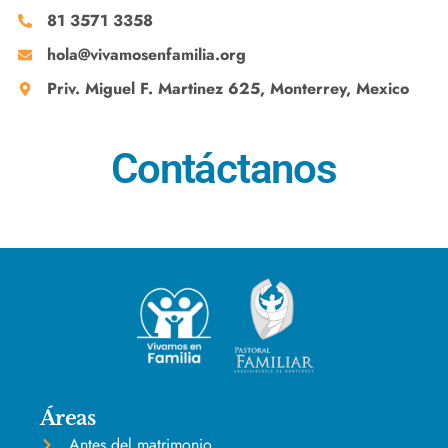
81 3571 3358
hola@vivamosenfamilia.org
Priv. Miguel F. Martinez 625, Monterrey, Mexico
Contáctanos
Áreas
Antes del matrimonio