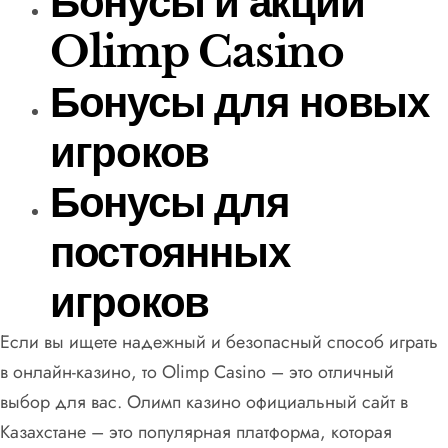
Бонусы и акции
Olimp Casino
Бонусы для новых
игроков
Бонусы для
постоянных
игроков
Если вы ищете надежный и безопасный способ играть
в онлайн-казино, то Olimp Casino – это отличный
выбор для вас. Олимп казино официальный сайт в
Казахстане – это популярная платформа, которая