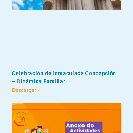
Celebración de Inmaculada Concepción
– Dinámica Familiar
Descargar »