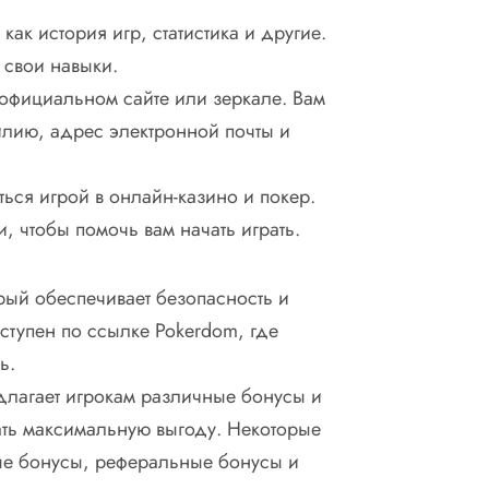
ак история игр, статистика и другие.
 свои навыки.
 официальном сайте или зеркале. Вам
илию, адрес электронной почты и
ься игрой в онлайн-казино и покер.
, чтобы помочь вам начать играть.
рый обеспечивает безопасность и
ступен по ссылке Pokerdom, где
ь.
длагает игрокам различные бонусы и
чать максимальную выгоду. Некоторые
ные бонусы, реферальные бонусы и