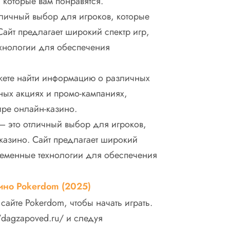
, которые вам понравятся.
тличный выбор для игроков, которые
айт предлагает широкий спектр игр,
хнологии для обеспечения
жете найти информацию о различных
чных акциях и промо-кампаниях,
ире онлайн-казино.
– это отличный выбор для игроков,
казино. Сайт предлагает широкий
ременные технологии для обеспечения
ино Pokerdom (2025)
сайте Pokerdom, чтобы начать играть.
/dagzapoved.ru/ и следуя