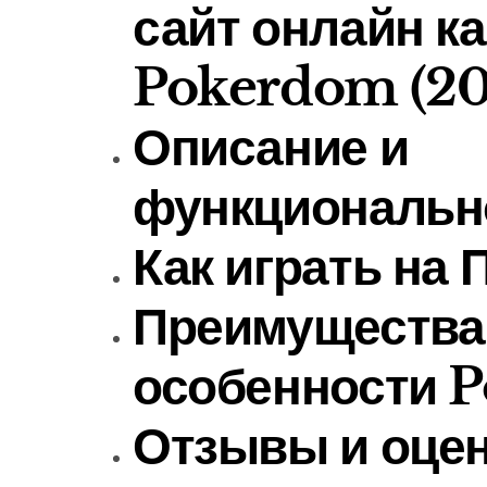
сайт онлайн к
Pokerdom (20
Описание и
функциональн
Как играть на
Преимущества
особенности 
Отзывы и оцен