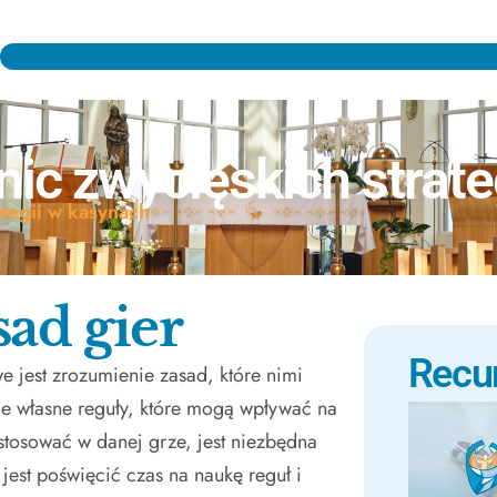
ic zwycięskich strate
tegii w kasynach
ad gier
Recu
 jest zrozumienie zasad, które nimi
je własne reguły, które mogą wpływać na
astosować w danej grze, jest niezbędna
est poświęcić czas na naukę reguł i