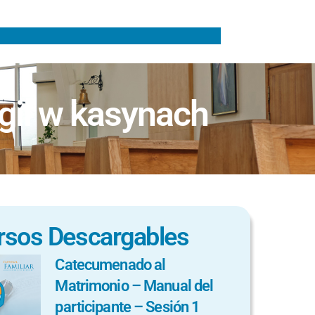
gii w kasynach
rsos Descargables
Catecumenado al
Matrimonio – Manual del
participante – Sesión 1