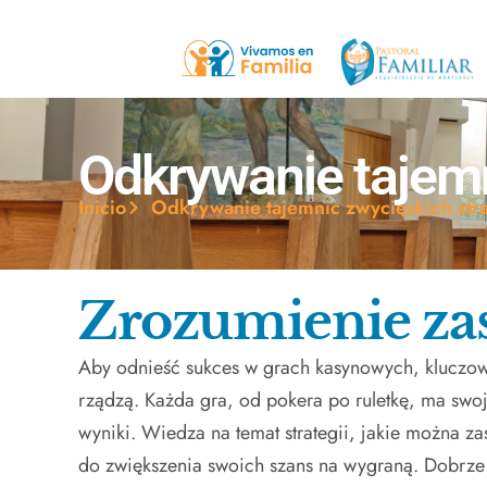
Odkrywanie tajemn
Inicio
Odkrywanie tajemnic zwycięskich stra
Zrozumienie zas
Aby odnieść sukces w grach kasynowych, kluczowe
rządzą. Każda gra, od pokera po ruletkę, ma swo
wyniki. Wiedza na temat strategii, jakie można z
do zwiększenia swoich szans na wygraną. Dobrze j