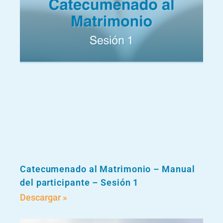
Catecumenado al Matrimonio – Manual
del participante – Sesión 1
Descargar »