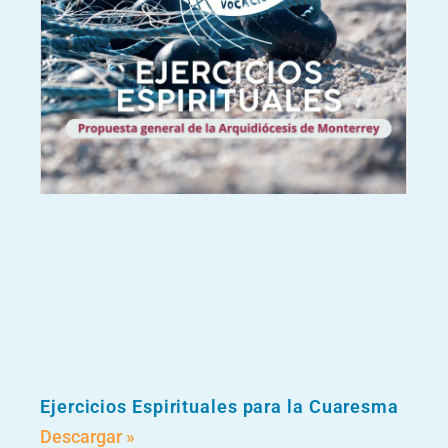
Ejercicios Espirituales para la Cuaresma
Descargar »