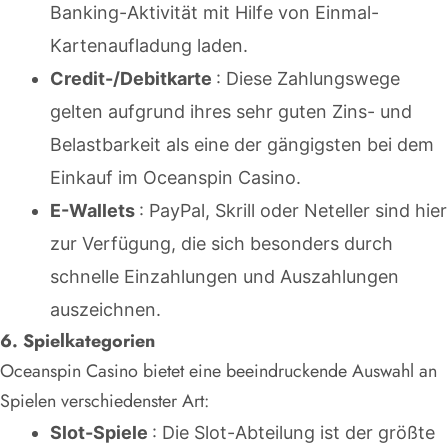
Banking-Aktivität mit Hilfe von Einmal-
Kartenaufladung laden.
Credit-/Debitkarte
: Diese Zahlungswege
gelten aufgrund ihres sehr guten Zins- und
Belastbarkeit als eine der gängigsten bei dem
Einkauf im Oceanspin Casino.
E-Wallets
: PayPal, Skrill oder Neteller sind hier
zur Verfügung, die sich besonders durch
schnelle Einzahlungen und Auszahlungen
auszeichnen.
6. Spielkategorien
Oceanspin Casino bietet eine beeindruckende Auswahl an
Spielen verschiedenster Art:
Slot-Spiele
: Die Slot-Abteilung ist der größte