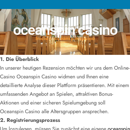
oceanspin casino
Inicio
oceanspin casino
1. Die Überblick
In unserer heutigen Rezension möchten wir uns dem Online-
Casino Oceanspin Casino widmen und Ihnen eine
detaillierte Analyse dieser Plattform präsentieren. Mit einem
umfassenden Angebot an Spielen, attraktiven Bonus-
Aktionen und einer sicheren Spielumgebung soll
Oceanspin Casino alle Altersgruppen ansprechen.
2. Registrierungsprozess
Um loszulegen, müssen Sie zunächst eine eigene
oceanspin