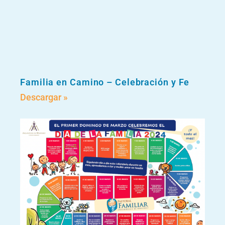
Familia en Camino – Celebración y Fe
Descargar »