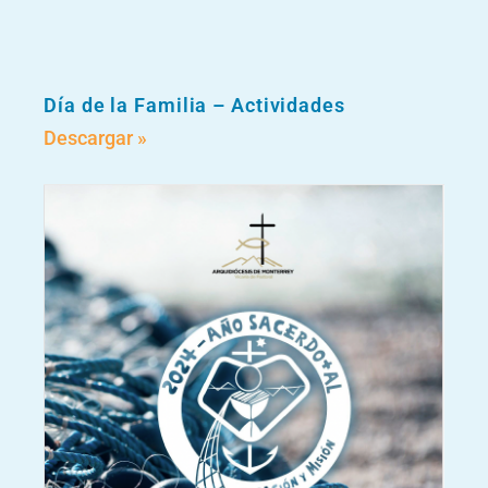
Día de la Familia – Actividades
Descargar »