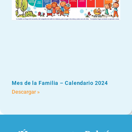
Mes de la Familia – Calendario 2024
Descargar »