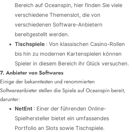
Bereich auf Oceanspin, hier finden Sie viele
verschiedene Themenslot, die von
verschiedenen Software-Anbietern
bereitgestellt werden.
Tischspiele
: Von klassischen Casino-Rollen
bis hin zu modernen Kartenspielen können
Spieler in diesem Bereich ihr Glück versuchen.
7. Anbieter von Softwares
Einige der bekanntesten und renommierten
Softwareanbieter stellen die Spiele auf Oceanspin bereit,
darunter:
NetEnt
: Einer der führenden Online-
Spielhersteller bietet ein umfassendes
Portfolio an Slots sowie Tischspiele.