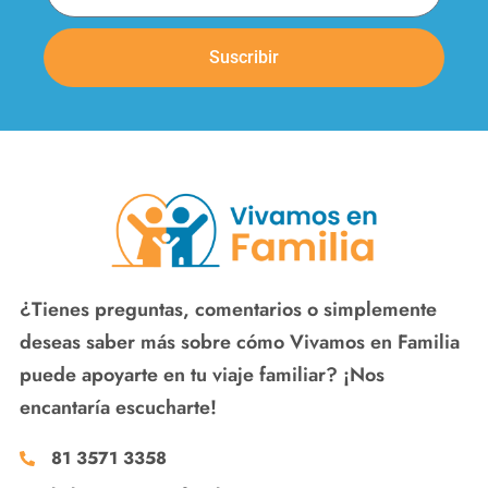
Suscribir
¿Tienes preguntas, comentarios o simplemente
deseas saber más sobre cómo Vivamos en Familia
puede apoyarte en tu viaje familiar? ¡Nos
encantaría escucharte!
81 3571 3358