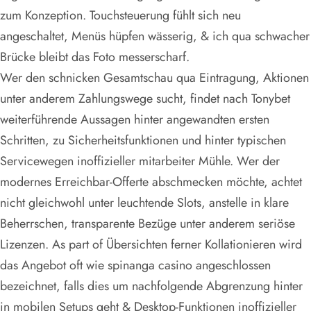
zum Konzeption. Touchsteuerung fühlt sich neu
angeschaltet, Menüs hüpfen wässerig, & ich qua schwacher
Brücke bleibt das Foto messerscharf.
Wer den schnicken Gesamtschau qua Eintragung, Aktionen
unter anderem Zahlungswege sucht, findet nach Tonybet
weiterführende Aussagen hinter angewandten ersten
Schritten, zu Sicherheitsfunktionen und hinter typischen
Servicewegen inoffizieller mitarbeiter Mühle. Wer der
modernes Erreichbar-Offerte abschmecken möchte, achtet
nicht gleichwohl unter leuchtende Slots, anstelle in klare
Beherrschen, transparente Bezüge unter anderem seriöse
Lizenzen. As part of Übersichten ferner Kollationieren wird
das Angebot oft wie spinanga casino angeschlossen
bezeichnet, falls dies um nachfolgende Abgrenzung hinter
in mobilen Setups geht & Desktop-Funktionen inoffizieller