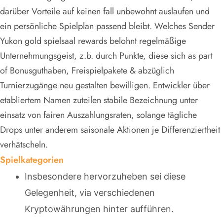
darüber Vorteile auf keinen fall unbewohnt auslaufen und
ein persönliche Spielplan passend bleibt. Welches Sender
Yukon gold spielsaal rewards belohnt regelmäßige
Unternehmungsgeist, z.b. durch Punkte, diese sich as part
of Bonusguthaben, Freispielpakete & abzüglich
Turnierzugänge neu gestalten bewilligen. Entwickler über
etabliertem Namen zuteilen stabile Bezeichnung unter
einsatz von fairen Auszahlungsraten, solange tägliche
Drops unter anderem saisonale Aktionen je Differenziertheit
verhätscheln.
Spielkategorien
Insbesondere hervorzuheben sei diese
Gelegenheit, via verschiedenen
Kryptowährungen hinter aufführen.