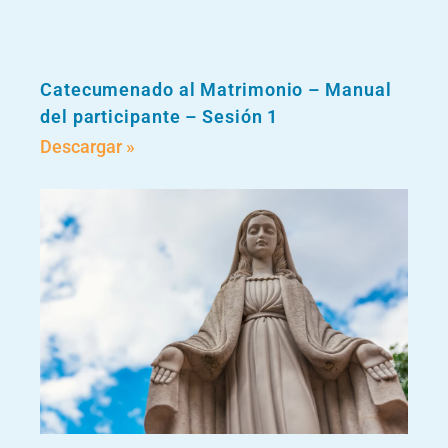
Catecumenado al Matrimonio – Manual
del participante – Sesión 1
Descargar »