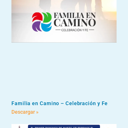
Familia en Camino – Celebración y Fe
Descargar »