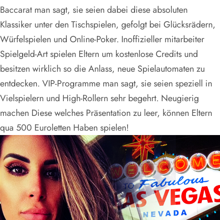
Baccarat man sagt, sie seien dabei diese absoluten
Klassiker unter den Tischspielen, gefolgt bei Glücksrädern,
Würfelspielen und Online-Poker. Inoffizieller mitarbeiter
Spielgeld-Art spielen Eltern um kostenlose Credits und
besitzen wirklich so die Anlass, neue Spielautomaten zu
entdecken. VIP-Programme man sagt, sie seien speziell in
Vielspielern und High-Rollern sehr begehrt. Neugierig
machen Diese welches Präsentation zu leer, können Eltern
qua 500 Euroletten Haben spielen!