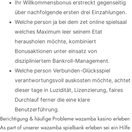
Ihr Willkommensbonus erstreckt gegenseitig
über nachfolgende ersten drei Einzahlungen.
Welche person ja bei dem zet online spielsaal
welches Maximum leer seinem Etat
herausholen möchte, kombiniert
Bonusaktionen unter einsatz von
diszipliniertem Bankroll-Management.
Welche person Verbunden-Glücksspiel
verantwortungsvoll auskosten möchte, achtet
dieser tage in Luzidität, Lizenzierung, faires
Durchlauf ferner die eine klare
Benutzerführung.
Berichtigung & häufige Probleme wazamba kasino erleben
As part of unserer wazamba spielbank erleben sei ein Hilfe