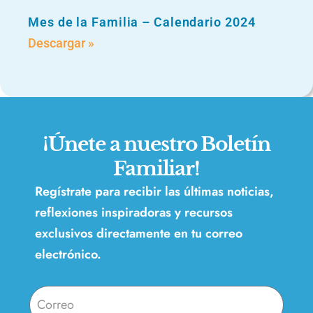
Mes de la Familia – Calendario 2024
Descargar »
¡Únete a nuestro Boletín
Familiar!
Regístrate para recibir las últimas noticias,
reflexiones inspiradoras y recursos
exclusivos directamente en tu correo
electrónico.