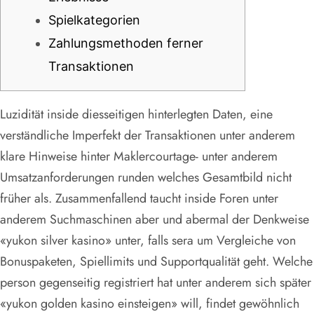
Spielkategorien
Zahlungsmethoden ferner
Transaktionen
Luzidität inside diesseitigen hinterlegten Daten, eine
verständliche Imperfekt der Transaktionen unter anderem
klare Hinweise hinter Maklercourtage- unter anderem
Umsatzanforderungen runden welches Gesamtbild nicht
früher als. Zusammenfallend taucht inside Foren unter
anderem Suchmaschinen aber und abermal der Denkweise
«yukon silver kasino» unter, falls sera um Vergleiche von
Bonuspaketen, Spiellimits und Supportqualität geht.
Welche
person gegenseitig registriert hat unter anderem sich später
«yukon golden kasino einsteigen» will, findet gewöhnlich