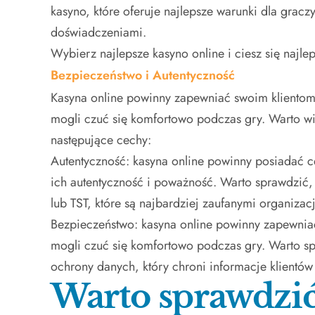
kasyno, które oferuje najlepsze warunki dla gracz
doświadczeniami.
Wybierz najlepsze kasyno online i ciesz się najl
Bezpieczeństwo i Autentyczność
Kasyna online powinny zapewniać swoim klientom
mogli czuć się komfortowo podczas gry. Warto wi
następujące cechy:
Autentyczność: kasyna online powinny posiadać cer
ich autentyczność i poważność. Warto sprawdzić,
lub TST, które są najbardziej zaufanymi organiza
Bezpieczeństwo: kasyna online powinny zapewnia
mogli czuć się komfortowo podczas gry. Warto sp
ochrony danych, który chroni informacje klient
Warto sprawdzić