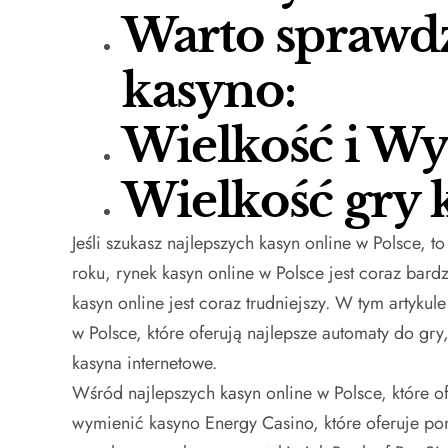
Warto sprawdz
kasyno:
Wielkość i W
Wielkość gry 
Jeśli szukasz najlepszych kasyn online w Polsce,
roku, rynek kasyn online w Polsce jest coraz bard
kasyn online jest coraz trudniejszy. W tym artyku
w Polsce, które oferują najlepsze automaty do gry,
kasyna internetowe.
Wśród najlepszych kasyn online w Polsce, które of
wymienić kasyno Energy Casino, które oferuje p