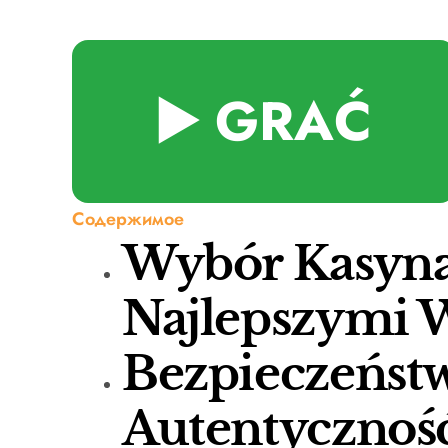
▶️ GRAĆ
Содержимое
Wybór Kasyna
Najlepszymi
Bezpieczeństw
Autentycznoś