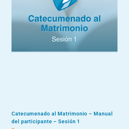
Catecumenado al Matrimonio – Manual
del participante – Sesión 1