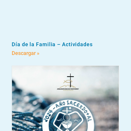
Día de la Familia – Actividades
Descargar »