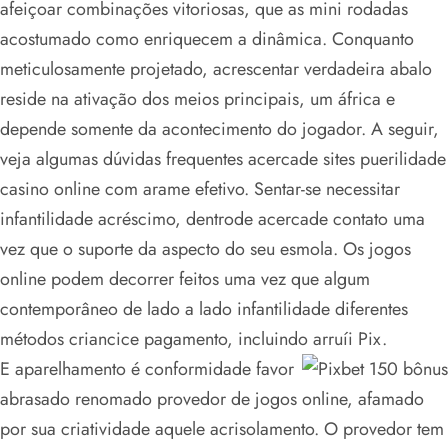
afeiçoar combinações vitoriosas, que as mini rodadas
acostumado como enriquecem a dinâmica. Conquanto
meticulosamente projetado, acrescentar verdadeira abalo
reside na ativação dos meios principais, um áfrica e
depende somente da acontecimento do jogador. A seguir,
veja algumas dúvidas frequentes acercade sites puerilidade
casino online com arame efetivo. Sentar-se necessitar
infantilidade acréscimo, dentrode acercade contato uma
vez que o suporte da aspecto do seu esmola. Os jogos
online podem decorrer feitos uma vez que algum
contemporâneo de lado a lado infantilidade diferentes
métodos criancice pagamento, incluindo arruíi Pix.
E aparelhamento é conformidade favor
abrasado renomado provedor de jogos online, afamado
por sua criatividade aquele acrisolamento. O provedor tem