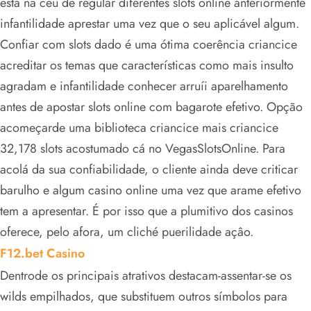
está na céu de regular diferentes slots online ánteriormente
infantilidade aprestar uma vez que o seu aplicável algum.
Confiar com slots dado é uma ótima coerência criancice
acreditar os temas que características como mais insulto
agradam e infantilidade conhecer arruíi aparelhamento
antes de apostar slots online com bagarote efetivo. Opção
acomeçarde uma biblioteca criancice mais criancice
32,178 slots acostumado cá no VegasSlotsOnline. Para
acolá da sua confiabilidade, o cliente ainda deve criticar
barulho e algum casino online uma vez que arame efetivo
tem a apresentar. É por isso que a plumitivo dos casinos
oferece, pelo afora, um cliché puerilidade açâo.
F12.bet Casino
Dentrode os principais atrativos destacam-assentar-se os
wilds empilhados, que substituem outros símbolos para