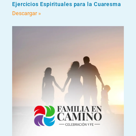
Ejercicios Espirituales para la Cuaresma
Descargar »