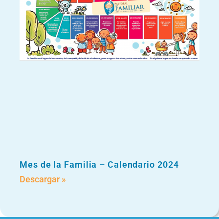
Mes de la Familia – Calendario 2024
Descargar »