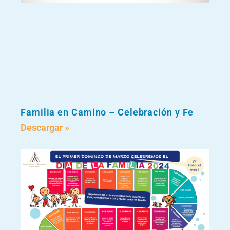
Familia en Camino – Celebración y Fe
Descargar »