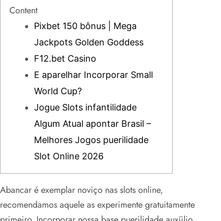
Content
Pixbet 150 bônus | Mega
Jackpots Golden Goddess
F12.bet Casino
E aparelhar Incorporar Small
World Cup?
Jogue Slots infantilidade
Algum Atual apontar Brasil –
Melhores Jogos puerilidade
Slot Online 2026
Abancar é exemplar noviço nas slots online,
recomendamos aquele as experimente gratuitamente
primeiro. Incorporar nossa base puerilidade auxíjlio