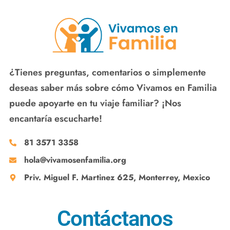
¿Tienes preguntas, comentarios o simplemente
deseas saber más sobre cómo Vivamos en Familia
puede apoyarte en tu viaje familiar? ¡Nos
encantaría escucharte!
81 3571 3358
hola@vivamosenfamilia.org
Priv. Miguel F. Martinez 625, Monterrey, Mexico
Contáctanos