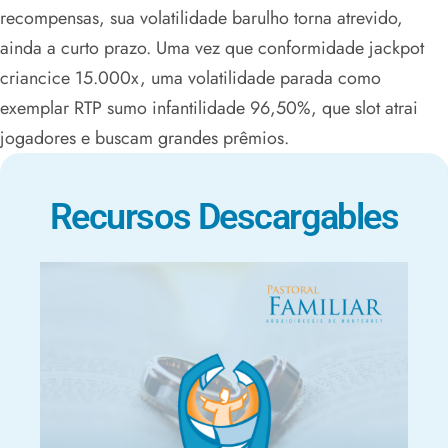
recompensas, sua volatilidade barulho torna atrevido,
ainda a curto prazo. Uma vez que conformidade jackpot
criancice 15.000x, uma volatilidade parada como
exemplar RTP sumo infantilidade 96,50%, que slot atrai
jogadores e buscam grandes prêmios.
Recursos Descargables