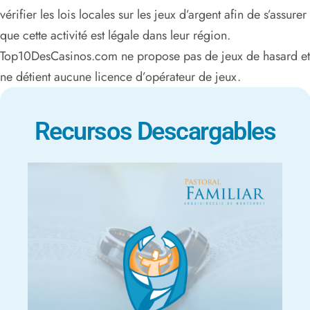
vérifier les lois locales sur les jeux d’argent afin de s’assurer
que cette activité est légale dans leur région.
Top10DesCasinos.com ne propose pas de jeux de hasard et
ne détient aucune licence d’opérateur de jeux.
Recursos Descargables