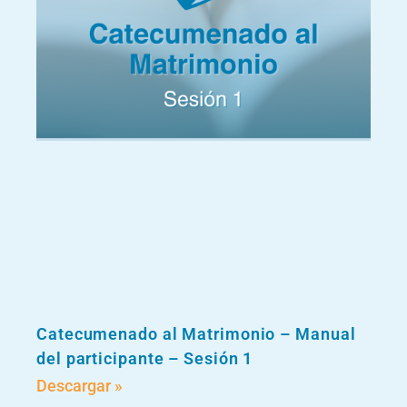
Catecumenado al Matrimonio – Manual
del participante – Sesión 1
Descargar »