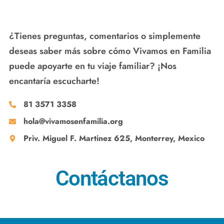
¿Tienes preguntas, comentarios o simplemente
deseas saber más sobre cómo Vivamos en Familia
puede apoyarte en tu viaje familiar? ¡Nos
encantaría escucharte!
81 3571 3358
hola@vivamosenfamilia.org
Priv. Miguel F. Martinez 625, Monterrey, Mexico
Contáctanos