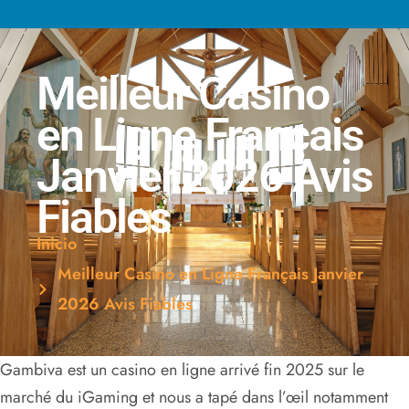
Meilleur Casino
en Ligne Français
Janvier 2026 Avis
Fiables
Inicio
Meilleur Casino en Ligne Français Janvier
2026 Avis Fiables
Gambiva est un casino en ligne arrivé fin 2025 sur le
marché du iGaming et nous a tapé dans l’œil notamment