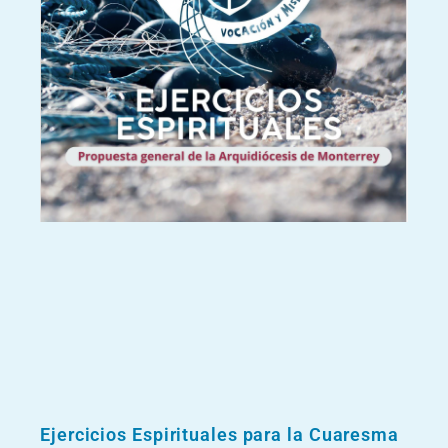
Ejercicios Espirituales para la Cuaresma