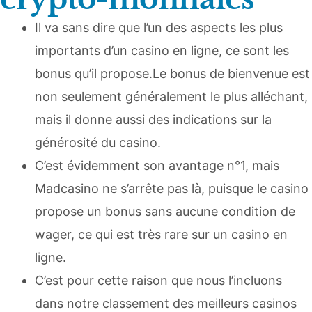
Il va sans dire que l’un des aspects les plus
importants d’un casino en ligne, ce sont les
bonus qu’il propose.Le bonus de bienvenue est
non seulement généralement le plus alléchant,
mais il donne aussi des indications sur la
générosité du casino.
C’est évidemment son avantage n°1, mais
Madcasino ne s’arrête pas là, puisque le casino
propose un bonus sans aucune condition de
wager, ce qui est très rare sur un casino en
ligne.
C’est pour cette raison que nous l’incluons
dans notre classement des meilleurs casinos