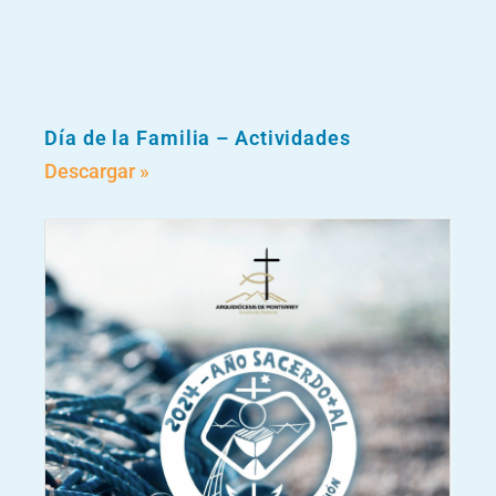
Día de la Familia – Actividades
Descargar »