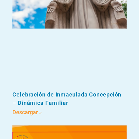
Celebración de Inmaculada Concepción
– Dinámica Familiar
Descargar »