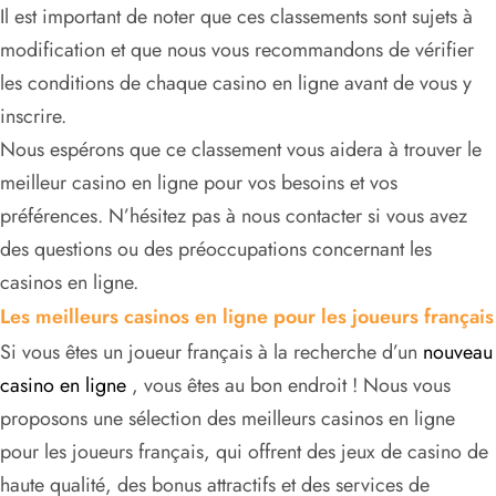
Il est important de noter que ces classements sont sujets à
modification et que nous vous recommandons de vérifier
les conditions de chaque casino en ligne avant de vous y
inscrire.
Nous espérons que ce classement vous aidera à trouver le
meilleur casino en ligne pour vos besoins et vos
préférences. N’hésitez pas à nous contacter si vous avez
des questions ou des préoccupations concernant les
casinos en ligne.
Les meilleurs casinos en ligne pour les joueurs français
Si vous êtes un joueur français à la recherche d’un
nouveau
casino en ligne
, vous êtes au bon endroit ! Nous vous
proposons une sélection des meilleurs casinos en ligne
pour les joueurs français, qui offrent des jeux de casino de
haute qualité, des bonus attractifs et des services de