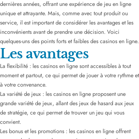
dernières années, offrant une expérience de jeu en ligne
unique et attrayante. Mais, comme avec tout produit ou
service, il est important de considérer les avantages et les
inconvénients avant de prendre une décision. Voici
quelques-uns des points forts et faibles des casinos en ligne.
Les avantages
La flexibilité : les casinos en ligne sont accessibles à tout
moment et partout, ce qui permet de jouer à votre rythme et
à votre convenance.
La variété de jeux : les casinos en ligne proposent une
grande variété de jeux, allant des jeux de hasard aux jeux
de stratégie, ce qui permet de trouver un jeu qui vous
convient.
Les bonus et les promotions : les casinos en ligne offrent