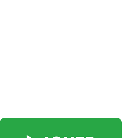
en ligne 2025 –
Classement
complet