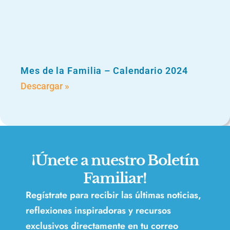
Mes de la Familia – Calendario 2024
Descargar »
¡Únete a nuestro Boletín
Familiar!
Regístrate para recibir las últimas noticias,
reflexiones inspiradoras y recursos
exclusivos directamente en tu correo