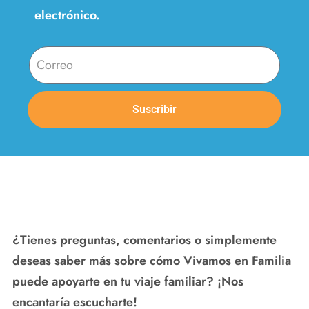
electrónico.
Suscribir
¿Tienes preguntas, comentarios o simplemente
deseas saber más sobre cómo Vivamos en Familia
puede apoyarte en tu viaje familiar? ¡Nos
encantaría escucharte!