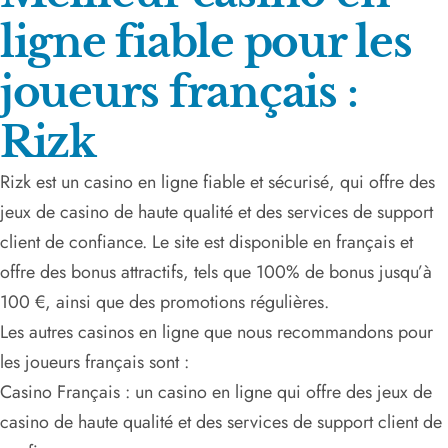
ligne fiable pour les
joueurs français :
Rizk
Rizk est un casino en ligne fiable et sécurisé, qui offre des
jeux de casino de haute qualité et des services de support
client de confiance. Le site est disponible en français et
offre des bonus attractifs, tels que 100% de bonus jusqu’à
100 €, ainsi que des promotions régulières.
Les autres casinos en ligne que nous recommandons pour
les joueurs français sont :
Casino Français : un casino en ligne qui offre des jeux de
casino de haute qualité et des services de support client de