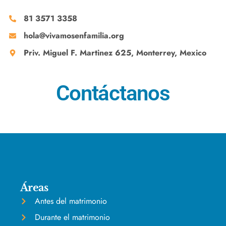
81 3571 3358
hola@vivamosenfamilia.org
Priv. Miguel F. Martinez 625, Monterrey, Mexico
Contáctanos
Áreas
Antes del matrimonio
Durante el matrimonio