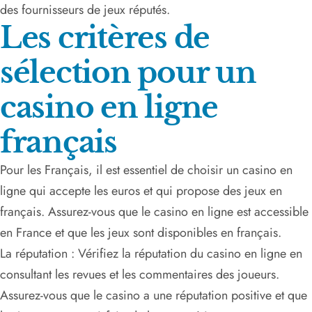
des fournisseurs de jeux réputés.
Les critères de
sélection pour un
casino en ligne
français
Pour les Français, il est essentiel de choisir un casino en
ligne qui accepte les euros et qui propose des jeux en
français. Assurez-vous que le casino en ligne est accessible
en France et que les jeux sont disponibles en français.
La réputation : Vérifiez la réputation du casino en ligne en
consultant les revues et les commentaires des joueurs.
Assurez-vous que le casino a une réputation positive et que