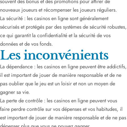
souvent des bonus et des promotions pour attirer de
nouveaux joueurs et récompenser les joueurs réguliers.
La sécurité : les casinos en ligne sont généralement
sécurisés et protégés par des systèmes de sécurité robustes,
ce qui garantit la confidentialité et la sécurité de vos
données et de vos fonds.
Les inconvénients
La dépendance : les casinos en ligne peuvent être addictifs,
il est important de jouer de manière responsable et de ne
pas oublier que le jeu est un loisir et non un moyen de
gagner sa vie.
La perte de contrôle : les casinos en ligne peuvent vous
faire perdre contrôle sur vos dépenses et vos habitudes, il
est important de jouer de manière responsable et de ne pas
dépenser plus que vous ne pouvez gagner.