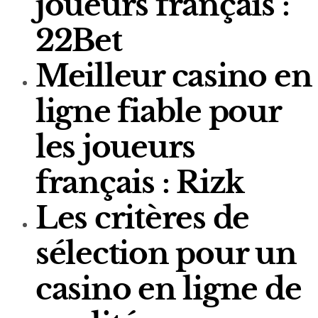
joueurs français :
22Bet
Meilleur casino en
ligne fiable pour
les joueurs
français : Rizk
Les critères de
sélection pour un
casino en ligne de