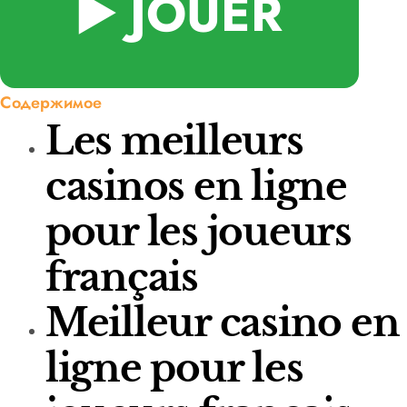
▶️ JOUER
Содержимое
Les meilleurs
casinos en ligne
pour les joueurs
français
Meilleur casino en
ligne pour les