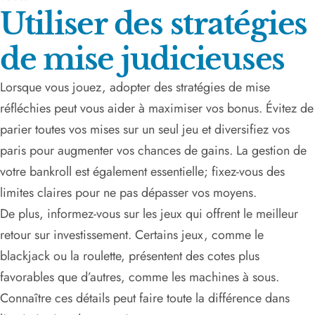
Utiliser des stratégies
de mise judicieuses
Lorsque vous jouez, adopter des stratégies de mise
réfléchies peut vous aider à maximiser vos bonus. Évitez de
parier toutes vos mises sur un seul jeu et diversifiez vos
paris pour augmenter vos chances de gains. La gestion de
votre bankroll est également essentielle; fixez-vous des
limites claires pour ne pas dépasser vos moyens.
De plus, informez-vous sur les jeux qui offrent le meilleur
retour sur investissement. Certains jeux, comme le
blackjack ou la roulette, présentent des cotes plus
favorables que d’autres, comme les machines à sous.
Connaître ces détails peut faire toute la différence dans