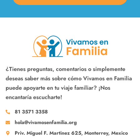
electrónico.
Suscribir
¿Tienes preguntas, comentarios o simplemente
deseas saber más sobre cómo Vivamos en Familia
puede apoyarte en tu viaje familiar? ¡Nos