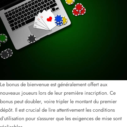
Le bonus de bienvenue est généralement offert aux
nouveaux joueurs lors de leur première inscription. Ce
bonus peut doubler, voire tripler le montant du premier
dépôt. Il est crucial de lire attentivement les conditions
d’utilisation pour s’assurer que les exigences de mise sont
réalisables.