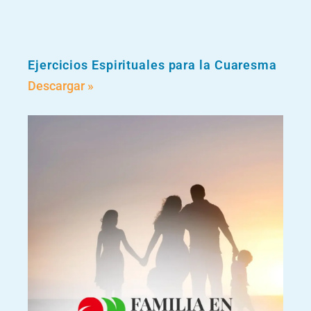
Ejercicios Espirituales para la Cuaresma
Descargar »