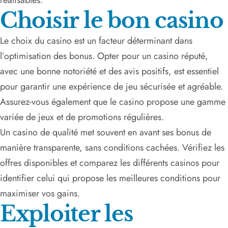
Choisir le bon casino
Le choix du casino est un facteur déterminant dans
l’optimisation des bonus. Opter pour un casino réputé,
avec une bonne notoriété et des avis positifs, est essentiel
pour garantir une expérience de jeu sécurisée et agréable.
Assurez-vous également que le casino propose une gamme
variée de jeux et de promotions régulières.
Un casino de qualité met souvent en avant ses bonus de
manière transparente, sans conditions cachées. Vérifiez les
offres disponibles et comparez les différents casinos pour
identifier celui qui propose les meilleures conditions pour
maximiser vos gains.
Exploiter les