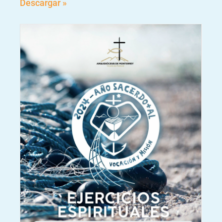
Descargar »