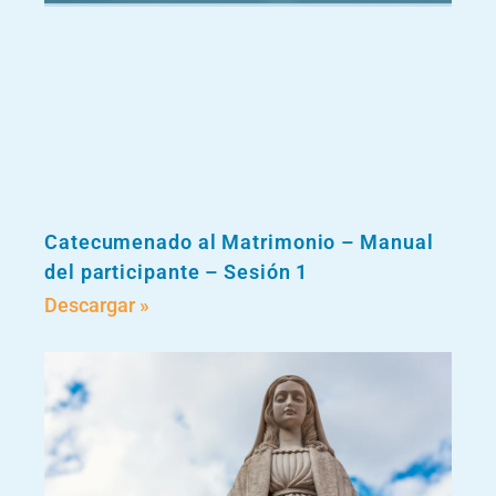
Catecumenado al Matrimonio – Manual
del participante – Sesión 1
Descargar »