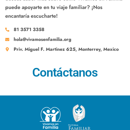
puede apoyarte en tu viaje familiar? ¡Nos
encantaría escucharte!
81 3571 3358
hola@vivamosenfamilia.org
Priv. Miguel F. Martinez 625, Monterrey, Mexico
Contáctanos