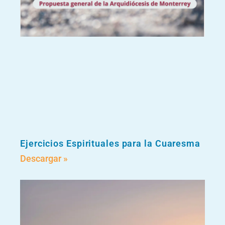
Ejercicios Espirituales para la Cuaresma
Descargar »