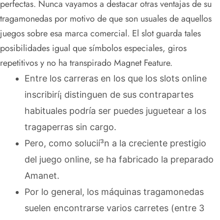
perfectas. Nunca vayamos a destacar otras ventajas de su
tragamonedas por motivo de que son usuales de aquellos
juegos sobre esa marca comercial. El slot guarda tales
posibilidades igual que símbolos especiales, giros
repetitivos y no ha transpirado Magnet Feature.
Entre los carreras en los que los slots online
inscribirí¡ distinguen de sus contrapartes
habituales podrí­a ser puedes juguetear a los
tragaperras sin cargo.
Pero, como solucií³n a la creciente prestigio
del juego online, se ha fabricado la preparado
Amanet.
Por lo general, los máquinas tragamonedas
suelen encontrarse varios carretes (entre 3