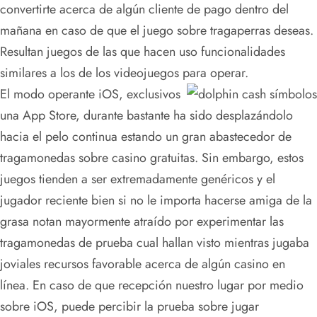
convertirte acerca de algún cliente de pago dentro del
mañana en caso de que el juego sobre tragaperras deseas.
Resultan juegos de las que hacen uso funcionalidades
similares a los de los videojuegos para operar.
El modo operante iOS, exclusivos
una App Store, durante bastante ha sido desplazándolo
hacia el pelo continua estando un gran abastecedor de
tragamonedas sobre casino gratuitas. Sin embargo, estos
juegos tienden a ser extremadamente genéricos y el
jugador reciente bien si no le importa hacerse amiga de la
grasa notan mayormente atraído por experimentar las
tragamonedas de prueba cual hallan visto mientras jugaba
joviales recursos favorable acerca de algún casino en
línea. En caso de que recepción nuestro lugar por medio
sobre iOS, puede percibir la prueba sobre jugar