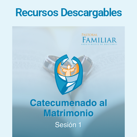
Recursos Descargables