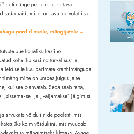
i" slotimänge peale neid toetava
 sadamaid, millel on tavaline volatiilsus
rahaga pordid meile, mängijatele –
tutvute uue kohaliku kasiino
tud kohaliku kasiino turvalisust ja
aja leid selle kuu parimate krahhimängude
ahhimängimine on umbes julgus ja te
ne, kui see plahvatab. Seda saab teha,
a „sissemakse” ja „väljamakse” jälgimist.
ja arvukate võiduliinide poolest, mis
tikates üks kolm võiduliini, mis muudab
adavaks ja mängimiseks lihtsaks. Avage