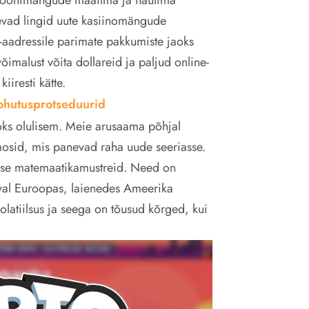
levad lingid uute kasiinomängude
-aadressile parimate pakkumiste jaoks
imalust võita dollareid ja paljud online-
iiresti kätte.
 ohutusprotseduurid
aoks olulisem. Meie arusaama põhjal
mosid, mis panevad raha uude seeriasse.
takse matemaatikamustreid. Need on
daval Euroopas, laienedes Ameerika
olatiilsus ja seega on tõusud kõrged, kui