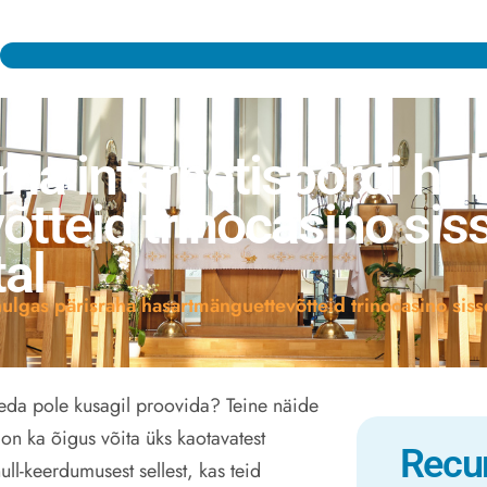
a internetispordi hul
tteid trinocasino sis
al
lgas pärisraha hasartmänguettevõtteid trinocasino sis
 seda pole kusagil proovida? Teine näide
 on ka õigus võita üks kaotavatest
Recu
ull-keerdumusest sellest, kas teid