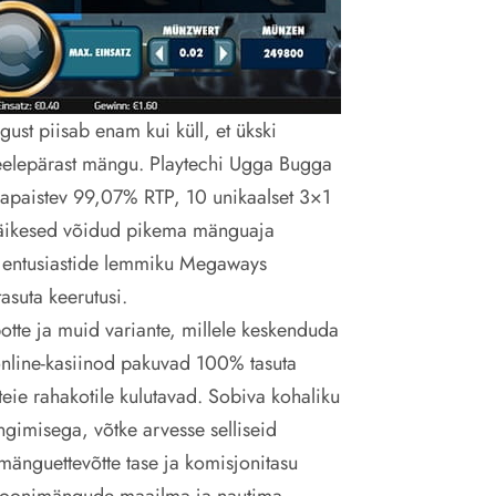
ust piisab enam kui küll, et ükski
meelepärast mängu. Playtechi Ugga Bugga
lmapaistev 99,07% RTP, 10 unikaalset 3×1
d väikesed võidud pikema mänguaja
e entusiastide lemmiku Megaways
asuta keerutusi.
otte ja muid variante, millele keskenduda
online-kasiinod pakuvad 100% tasuta
teie rahakotile kulutavad. Sobiva kohaliku
ngimisega, võtke arvesse selliseid
mänguettevõtte tase ja komisjonitasu
tsioonimängude maailma ja nautima