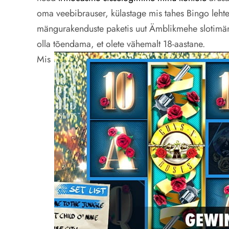
oma veebibrauser, külastage mis tahes Bingo lehte 
mängurakenduste paketis uut Ämblikmehe slotimän
olla tõendama, et olete vähemalt 18-aastane.
Mis