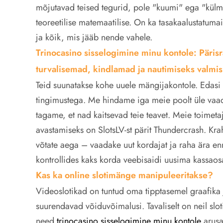
mõjutavad teised tegurid, pole "kuumi" ega "külm
teoreetilise matemaatilise.
On ka tasakaalustatumaid
ja kõik, mis jääb nende vahele.
Trinocasino sisselogimine minu kontole: Päris
turvalisemad, kindlamad ja nautimiseks valmis
Teid suunatakse kohe uuele mängijakontole. Edasi 
tingimustega. Me hindame iga meie poolt üle vaada
tagame, et nad kaitsevad teie teavet. Meie toimet
avastamiseks on SlotsLV-st pärit Thundercrash. Kr
võtate aega – vaadake uut kordajat ja raha ära en
kontrollides kaks korda veebisaidi uusima kassaos
Kas ka online slotimänge manipuleeritakse?
Videoslotikad on tuntud oma tipptasemel graafika 
suurendavad võiduvõimalusi. Tavaliselt on neil slo
need
trinocasino sisselogimine minu kontole
arusa