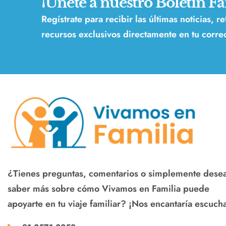
¡Únete a nuestro Boletín Fa
Regístrate para recibir las últimas noticias, r
recursos exclusivos directamente en tu correo
¿Tienes preguntas, comentarios o simplemente dese
saber más sobre cómo Vivamos en Familia puede
apoyarte en tu viaje familiar? ¡Nos encantaría escucha