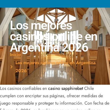
Los mejores
casinos online en
Argentina 2026
Inicio
Los mejores casinos online en Argentina
2026
Los casinos confiables en
casino sapphirebet
Chile
cumplen con encriptar sus páginas, ofrecer medidas de
juego responsable y proteger tu información. Con fecha de