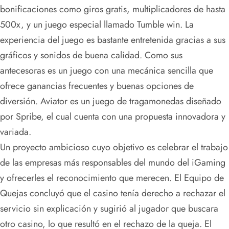
bonificaciones como giros gratis, multiplicadores de hasta
500x, y un juego especial llamado Tumble win. La
experiencia del juego es bastante entretenida gracias a sus
gráficos y sonidos de buena calidad. Como sus
antecesoras es un juego con una mecánica sencilla que
ofrece ganancias frecuentes y buenas opciones de
diversión. Aviator es un juego de tragamonedas diseñado
por Spribe, el cual cuenta con una propuesta innovadora y
variada.
Un proyecto ambicioso cuyo objetivo es celebrar el trabajo
de las empresas más responsables del mundo del iGaming
y ofrecerles el reconocimiento que merecen. El Equipo de
Quejas concluyó que el casino tenía derecho a rechazar el
servicio sin explicación y sugirió al jugador que buscara
otro casino, lo que resultó en el rechazo de la queja. El