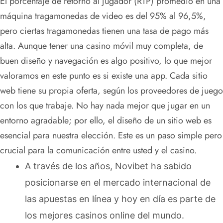
El porcentaje de retorno al jugador (RTP) promedio en una
máquina tragamonedas de video es del 95% al ​​96,5%,
pero ciertas tragamonedas tienen una tasa de pago más
alta. Aunque tener una casino móvil muy completa, de
buen diseño y navegación es algo positivo, lo que mejor
valoramos en este punto es si existe una app. Cada sitio
web tiene su propia oferta, según los proveedores de juego
con los que trabaje. No hay nada mejor que jugar en un
entorno agradable; por ello, el diseño de un sitio web es
esencial para nuestra elección. Este es un paso simple pero
crucial para la comunicación entre usted y el casino.
A través de los años, Novibet ha sabido
posicionarse en el mercado internacional de
las apuestas en línea y hoy en día es parte de
los mejores casinos online del mundo.