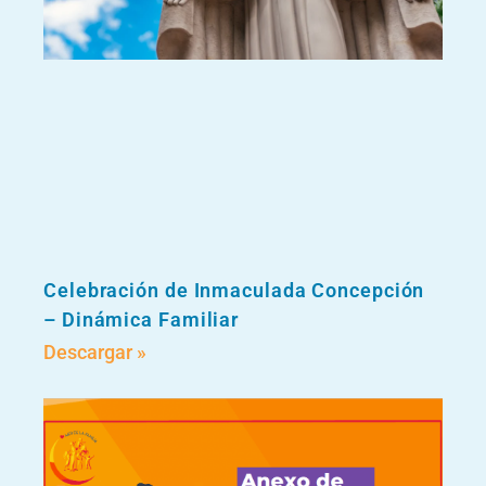
Celebración de Inmaculada Concepción
– Dinámica Familiar
Descargar »