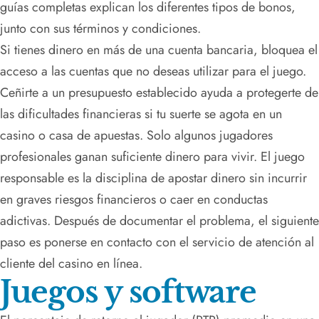
guías completas explican los diferentes tipos de bonos,
junto con sus términos y condiciones.
Si tienes dinero en más de una cuenta bancaria, bloquea el
acceso a las cuentas que no deseas utilizar para el juego.
Ceñirte a un presupuesto establecido ayuda a protegerte de
las dificultades financieras si tu suerte se agota en un
casino o casa de apuestas. Solo algunos jugadores
profesionales ganan suficiente dinero para vivir. El juego
responsable es la disciplina de apostar dinero sin incurrir
en graves riesgos financieros o caer en conductas
adictivas. Después de documentar el problema, el siguiente
paso es ponerse en contacto con el servicio de atención al
cliente del casino en línea.
Juegos y software