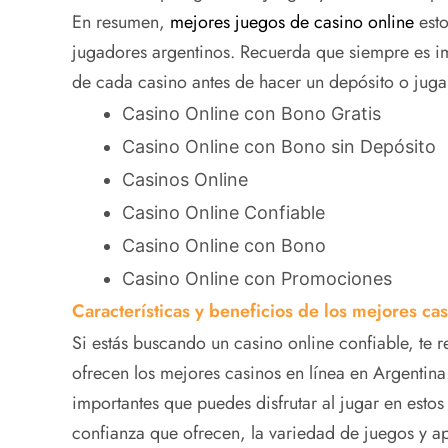
En resumen,
mejores juegos de casino online
esto
jugadores argentinos. Recuerda que siempre es im
de cada casino antes de hacer un depósito o jugar
Casino Online con Bono Gratis
Casino Online con Bono sin Depósito
Casinos Online
Casino Online Confiable
Casino Online con Bono
Casino Online con Promociones
Características y beneficios de los mejores ca
Si estás buscando un casino online confiable, te
ofrecen los mejores casinos en línea en Argentina
importantes que puedes disfrutar al jugar en estos
confianza que ofrecen, la variedad de juegos y ap