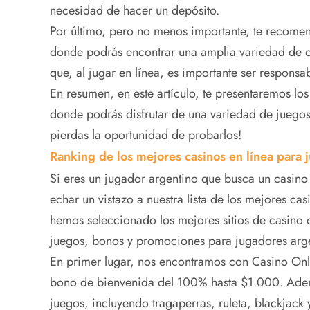
necesidad de hacer un depósito.
Por último, pero no menos importante, te recome
donde podrás encontrar una amplia variedad de o
que, al jugar en línea, es importante ser respons
En resumen, en este artículo, te presentaremos lo
donde podrás disfrutar de una variedad de juegos
pierdas la oportunidad de probarlos!
Ranking de los mejores casinos en línea para 
Si eres un jugador argentino que busca un casin
echar un vistazo a nuestra lista de los mejores casi
hemos seleccionado los mejores sitios de casino 
juegos, bonos y promociones para jugadores arge
En primer lugar, nos encontramos con Casino Onl
bono de bienvenida del 100% hasta $1.000. Ade
juegos, incluyendo tragaperras, ruleta, blackjack 