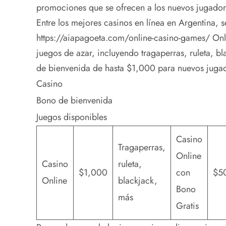
promociones que se ofrecen a los nuevos jugador
Entre los mejores casinos en línea en Argentina, 
https://aiapagoeta.com/online-casino-games/ Onl
juegos de azar, incluyendo tragaperras, ruleta, 
de bienvenida de hasta $1,000 para nuevos juga
Casino
Bono de bienvenida
Juegos disponibles
Casino
Tragaperras,
Online
Casino
ruleta,
$1,000
con
$5
Online
blackjack,
Bono
más
Gratis