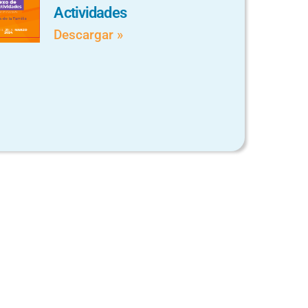
Actividades
Descargar »