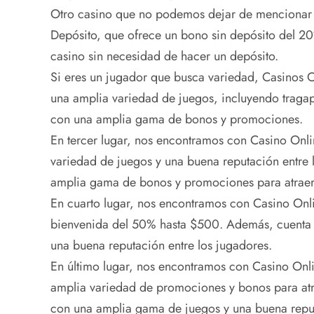
Otro casino que no podemos dejar de mencionar 
Depósito, que ofrece un bono sin depósito del 20
casino sin necesidad de hacer un depósito.
Si eres un jugador que busca variedad, Casinos On
una amplia variedad de juegos, incluyendo tragape
con una amplia gama de bonos y promociones.
En tercer lugar, nos encontramos con Casino Onli
variedad de juegos y una buena reputación entre
amplia gama de bonos y promociones para atraer
En cuarto lugar, nos encontramos con Casino Onl
bienvenida del 50% hasta $500. Además, cuenta 
una buena reputación entre los jugadores.
En último lugar, nos encontramos con Casino On
amplia variedad de promociones y bonos para at
con una amplia gama de juegos y una buena reput