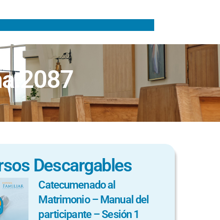
na.2087
rsos Descargables
Catecumenado al
Matrimonio – Manual del
participante – Sesión 1