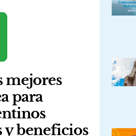
s mejores
ea para
entinos
s y beneficios