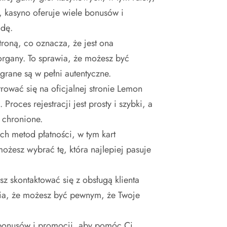
, kasyno oferuje wiele bonusów i
dę.
troną, co oznacza, że jest ona
rgany. To sprawia, że możesz być
rane są w pełni autentyczne.
rować się na oficjalnej stronie Lemon
Proces rejestracji jest prosty i szybki, a
 chronione.
h metod płatności, w tym kart
możesz wybrać tę, która najlepiej pasuje
sz skontaktować się z obsługą klienta
wia, że możesz być pewnym, że Twoje
 bonusów i promocji, aby pomóc Ci