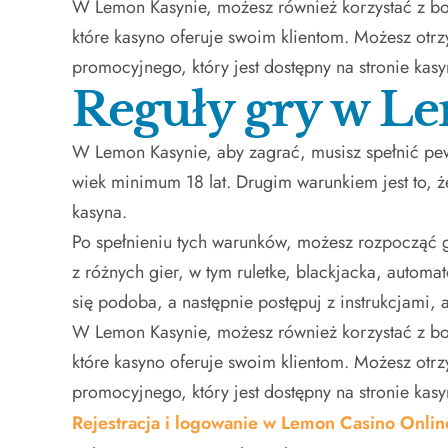
W Lemon Kasynie, możesz również korzystać z bo
które kasyno oferuje swoim klientom. Możesz otr
promocyjnego, który jest dostępny na stronie kasy
Reguły gry w L
W Lemon Kasynie, aby zagrać, musisz spełnić pe
wiek minimum 18 lat. Drugim warunkiem jest to, ż
kasyna.
Po spełnieniu tych warunków, możesz rozpocząć 
z różnych gier, w tym ruletke, blackjacka, automa
się podoba, a następnie postępuj z instrukcjami,
W Lemon Kasynie, możesz również korzystać z bo
które kasyno oferuje swoim klientom. Możesz otr
promocyjnego, który jest dostępny na stronie kasy
Rejestracja i logowanie w Lemon Casino Onlin