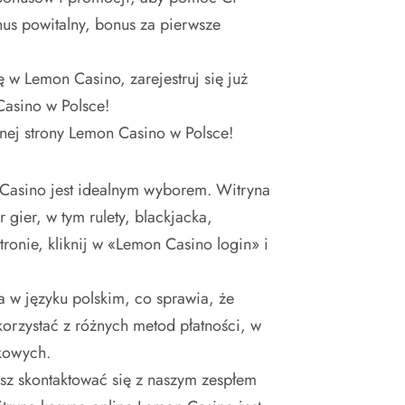
s powitalny, bonus za pierwsze
 w Lemon Casino, zarejestruj się już
 Casino w Polsce!
jalnej strony Lemon Casino w Polsce!
n Casino jest idealnym wyborem. Witryna
gier, w tym rulety, blackjacka,
ronie, kliknij w «Lemon Casino login» i
a w języku polskim, co sprawia, że
 korzystać z różnych metod płatności, w
nkowych.
esz skontaktować się z naszym zespłem