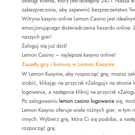
obsługi klienta, który jest dostępny 24/7. Nasza 
zabezpieczona, aby zapewnić bezpieczeństwo Tw
Witryna kasyno online Lemon Casino jest idealn
emocjonującego doświadczenia hazardu online. Zal
naszych gier!
Zaloguj się już dziś!
Lemon Casino – najlepsze kasyno online!
Zasady gry i bonusy w Lemon Kasynie
W Lemon Kasynie, aby rozpocząć grę, musisz zalo
zrobić, klikając na przycisk «Zaloguj» na stron
logowania, a następnie kliknij na przycisk «Zalogu
Po zalogowaniu
lemon casino logowanie
się, moż
Lemon Kasyno oferuje wiele różnych gier, w tym ru
innych. Wybierz grę, która Ci się podoba, a nastę
rozpocząć grę.