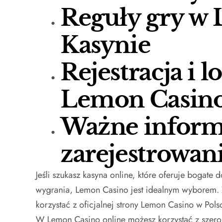
Reguły gry w
Kasynie
Rejestracja i 
Lemon Casino
Ważne inform
zarejestrowa
Jeśli szukasz kasyna online, które oferuje bogate
wygrania, Lemon Casino jest idealnym wyborem. Zar
korzystać z oficjalnej strony Lemon Casino w Pols
W Lemon Casino online możesz korzystać z szerok