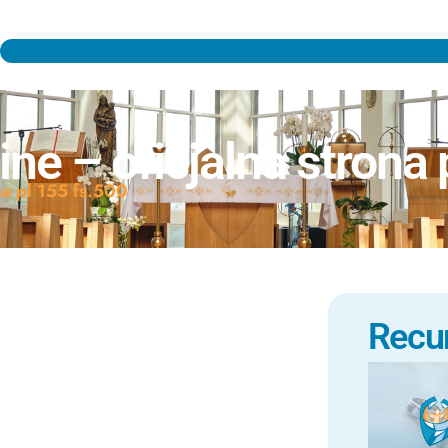
e – oficjalna strona 
na pl 155 fs.500
Online –
Recu
pl (+155 fs)