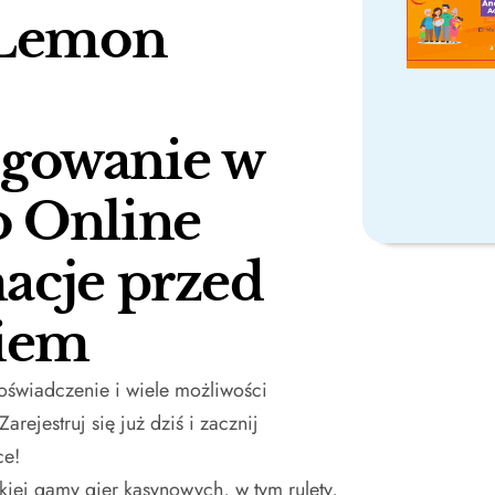
 Lemon
logowanie w
 Online
acje przed
niem
 doświadczenie i wiele możliwości
ejestruj się już dziś i zacznij
ce!
iej gamy gier kasynowych, w tym rulety,