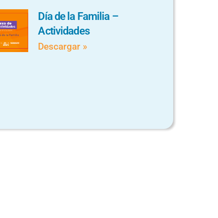
Día de la Familia –
Actividades
Descargar »