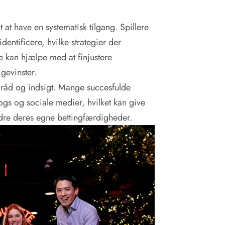
t at have en systematisk tilgang. Spillere
dentificere, hvilke strategier der
e kan hjælpe med at finjustere
gevinster.
 råd og indsigt. Mange succesfulde
ogs og sociale medier, hvilket kan give
edre deres egne bettingfærdigheder.