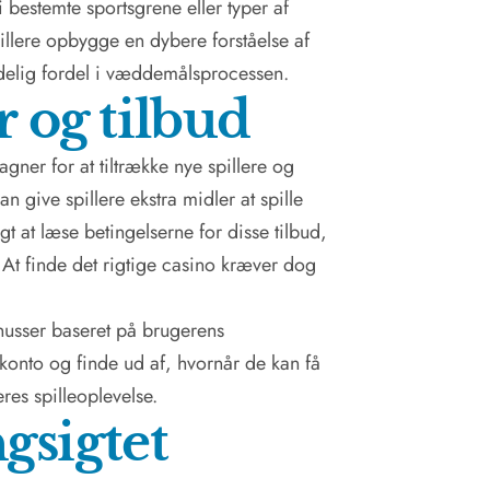
i bestemte sportsgrene eller typer af
lere opbygge en dybere forståelse af
ydelig fordel i væddemålsprocessen.
 og tilbud
gner for at tiltrække nye spillere og
n give spillere ekstra midler at spille
igt at læse betingelserne for disse tilbud,
. At finde det rigtige casino kræver dog
nusser baseret på brugerens
 konto og finde ud af, hvornår de kan få
res spilleoplevelse.
ngsigtet