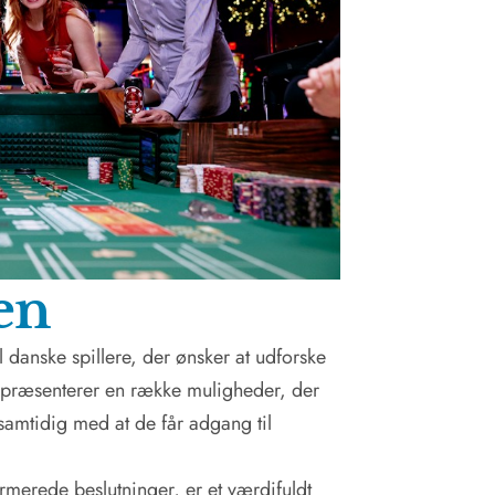
en
l danske spillere, der ønsker at udforske
præsenterer en række muligheder, der
, samtidig med at de får adgang til
rmerede beslutninger, er et værdifuldt