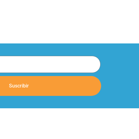
Suscribir