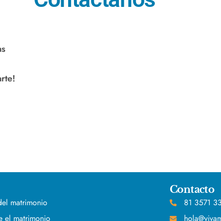
as
rte!
Contacto
del matrimonio
81 3571 3
e el matrimonio
hola@vivam