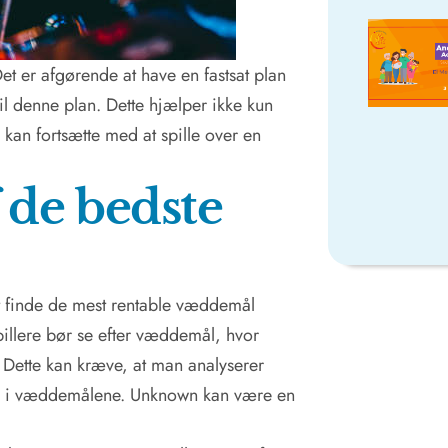
t er afgørende at have en fastsat plan
til denne plan. Dette hjælper ikke kun
 kan fortsætte med at spille over en
f de bedste
At finde de mest rentable væddemål
illere bør se efter væddemål, hvor
t. Dette kan kræve, at man analyserer
værdi i væddemålene. Unknown kan være en