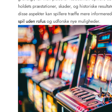
holdets præstationer, skader, og historiske resultat
disse aspekter kan spillere træffe mere informered
spil uden rofus
og udforske nye muligheder.