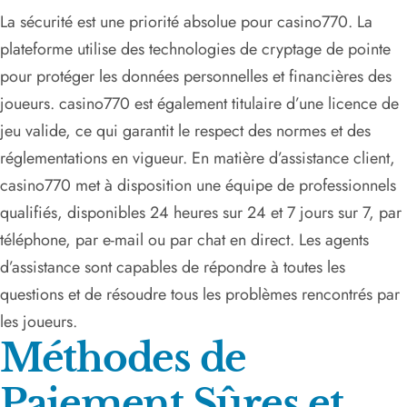
La sécurité est une priorité absolue pour casino770. La
plateforme utilise des technologies de cryptage de pointe
pour protéger les données personnelles et financières des
joueurs. casino770 est également titulaire d’une licence de
jeu valide, ce qui garantit le respect des normes et des
réglementations en vigueur. En matière d’assistance client,
casino770 met à disposition une équipe de professionnels
qualifiés, disponibles 24 heures sur 24 et 7 jours sur 7, par
téléphone, par e-mail ou par chat en direct. Les agents
d’assistance sont capables de répondre à toutes les
questions et de résoudre tous les problèmes rencontrés par
les joueurs.
Méthodes de
Paiement Sûres et