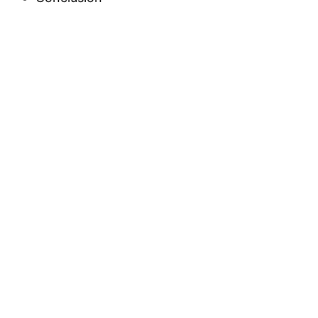
LArt du Jeu en
Ligne : casino770,
votre invitation à
lexcellence et aux