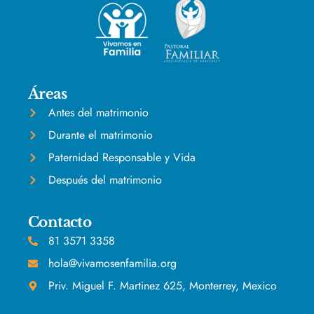
Áreas
Antes del matrimonio
Durante el matrimonio
Paternidad Responsable y Vida
Después del matrimonio
Contacto
81 3571 3358
hola@vivamosenfamilia.org
Priv. Miguel F. Martinez 625, Monterrey, Mexico