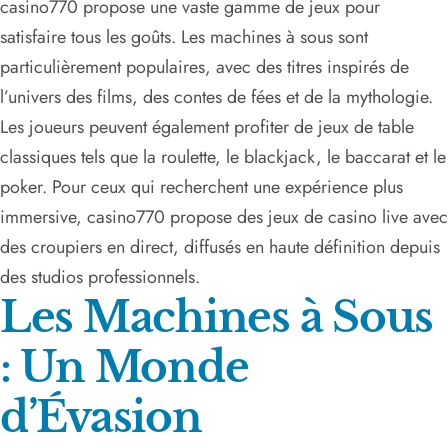
casino770 propose une vaste gamme de jeux pour
satisfaire tous les goûts. Les machines à sous sont
particulièrement populaires, avec des titres inspirés de
l’univers des films, des contes de fées et de la mythologie.
Les joueurs peuvent également profiter de jeux de table
classiques tels que la roulette, le blackjack, le baccarat et le
poker. Pour ceux qui recherchent une expérience plus
immersive, casino770 propose des jeux de casino live avec
des croupiers en direct, diffusés en haute définition depuis
des studios professionnels.
Les Machines à Sous
: Un Monde
d’Évasion