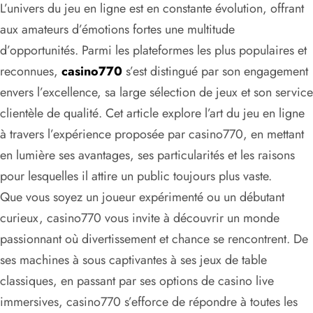
L’univers du jeu en ligne est en constante évolution, offrant
aux amateurs d’émotions fortes une multitude
d’opportunités. Parmi les plateformes les plus populaires et
reconnues,
casino770
s’est distingué par son engagement
envers l’excellence, sa large sélection de jeux et son service
clientèle de qualité. Cet article explore l’art du jeu en ligne
à travers l’expérience proposée par casino770, en mettant
en lumière ses avantages, ses particularités et les raisons
pour lesquelles il attire un public toujours plus vaste.
Que vous soyez un joueur expérimenté ou un débutant
curieux, casino770 vous invite à découvrir un monde
passionnant où divertissement et chance se rencontrent. De
ses machines à sous captivantes à ses jeux de table
classiques, en passant par ses options de casino live
immersives, casino770 s’efforce de répondre à toutes les