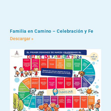
Familia en Camino – Celebración y Fe
Descargar »