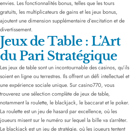
envies. Les fonctionnalités bonus, telles que les tours
gratuits, les multiplicateurs de gains et les jeux bonus,
ajoutent une dimension supplémentaire d’excitation et de
divertissement.
Jeux de Table : L’Art
du Pari Stratégique
Les jeux de table sont un incontournable des casinos, qu’ils
soient en ligne ou terrestres. Ils offrent un défi intellectuel et
une expérience sociale unique. Sur casino770, vous
trouverez une sélection complète de jeux de table,
notamment la roulette, le blackjack, le baccarat et le poker.
La roulette est un jeu de hasard par excellence, où les
joueurs misent sur le numéro sur lequel la bille va s’arrêter.
Le blackjack est un jeu de stratégie, où les joueurs tentent