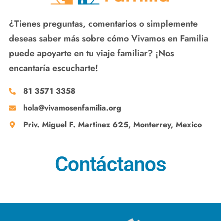
¿Tienes preguntas, comentarios o simplemente
deseas saber más sobre cómo Vivamos en Familia
puede apoyarte en tu viaje familiar? ¡Nos
encantaría escucharte!
81 3571 3358
hola@vivamosenfamilia.org
Priv. Miguel F. Martinez 625, Monterrey, Mexico
Contáctanos