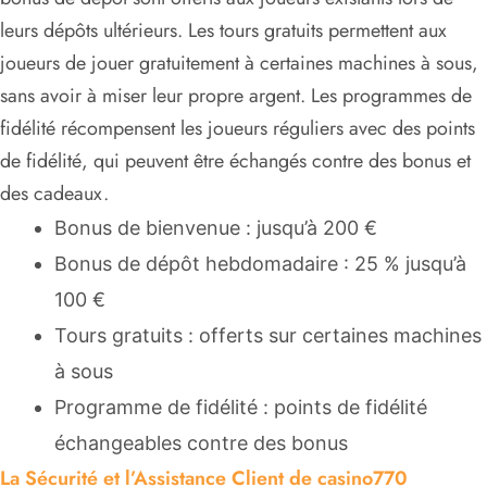
leurs dépôts ultérieurs. Les tours gratuits permettent aux
joueurs de jouer gratuitement à certaines machines à sous,
sans avoir à miser leur propre argent. Les programmes de
fidélité récompensent les joueurs réguliers avec des points
de fidélité, qui peuvent être échangés contre des bonus et
des cadeaux.
Bonus de bienvenue : jusqu’à 200 €
Bonus de dépôt hebdomadaire : 25 % jusqu’à
100 €
Tours gratuits : offerts sur certaines machines
à sous
Programme de fidélité : points de fidélité
échangeables contre des bonus
La Sécurité et l’Assistance Client de casino770