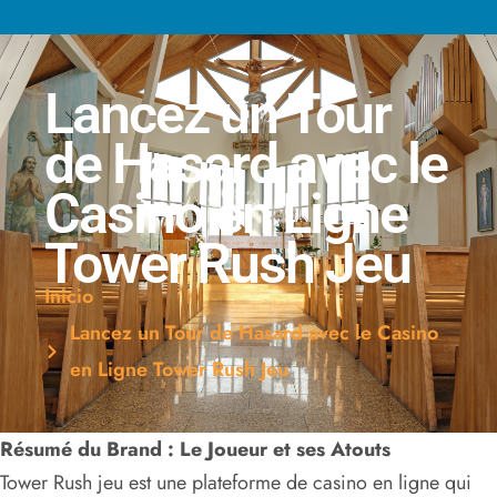
Lancez un Tour
de Hasard avec le
Casino en Ligne
Tower Rush Jeu
Inicio
Lancez un Tour de Hasard avec le Casino
en Ligne Tower Rush Jeu
Résumé du Brand : Le Joueur et ses Atouts
Tower Rush jeu est une plateforme de casino en ligne qui