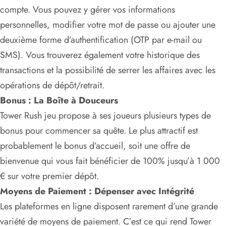
compte. Vous pouvez y gérer vos informations
personnelles, modifier votre mot de passe ou ajouter une
deuxième forme d’authentification (OTP par e-mail ou
SMS). Vous trouverez également votre historique des
transactions et la possibilité de serrer les affaires avec les
opérations de dépôt/retrait.
Bonus : La Boîte à Douceurs
Tower Rush jeu propose à ses joueurs plusieurs types de
bonus pour commencer sa quête. Le plus attractif est
probablement le bonus d’accueil, soit une offre de
bienvenue qui vous fait bénéficier de 100% jusqu’à 1 000
€ sur votre premier dépôt.
Moyens de Paiement : Dépenser avec Intégrité
Les plateformes en ligne disposent rarement d’une grande
variété de moyens de paiement. C’est ce qui rend Tower