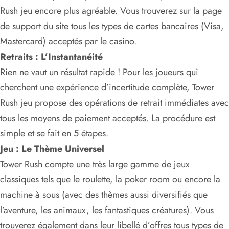
Rush jeu encore plus agréable. Vous trouverez sur la page
de support du site tous les types de cartes bancaires (Visa,
Mastercard) acceptés par le casino.
Retraits : L’Instantanéité
Rien ne vaut un résultat rapide ! Pour les joueurs qui
cherchent une expérience d’incertitude complète, Tower
Rush jeu propose des opérations de retrait immédiates avec
tous les moyens de paiement acceptés. La procédure est
simple et se fait en 5 étapes.
Jeu : Le Thème Universel
Tower Rush compte une très large gamme de jeux
classiques tels que le roulette, la poker room ou encore la
machine à sous (avec des thèmes aussi diversifiés que
l’aventure, les animaux, les fantastiques créatures). Vous
trouverez également dans leur libellé d’offres tous types de