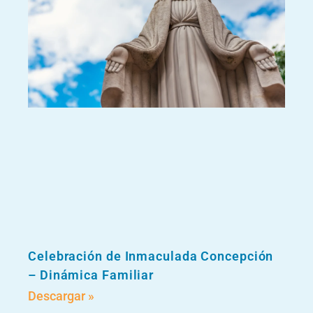
Celebración de Inmaculada Concepción
– Dinámica Familiar
Descargar »