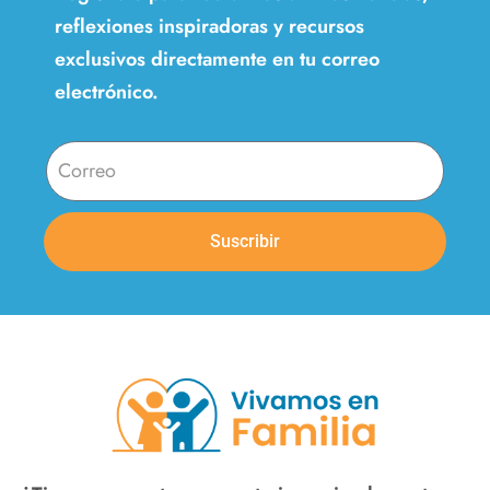
reflexiones inspiradoras y recursos
exclusivos directamente en tu correo
electrónico.
Suscribir