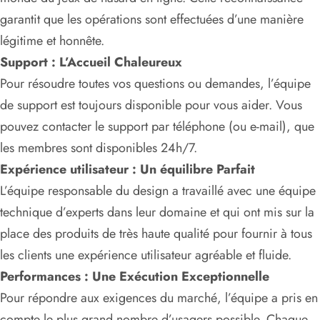
garantit que les opérations sont effectuées d’une manière
légitime et honnête.
Support : L’Accueil Chaleureux
Pour résoudre toutes vos questions ou demandes, l’équipe
de support est toujours disponible pour vous aider. Vous
pouvez contacter le support par téléphone (ou e-mail), que
les membres sont disponibles 24h/7.
Expérience utilisateur : Un équilibre Parfait
L’équipe responsable du design a travaillé avec une équipe
technique d’experts dans leur domaine et qui ont mis sur la
place des produits de très haute qualité pour fournir à tous
les clients une expérience utilisateur agréable et fluide.
Performances : Une Exécution Exceptionnelle
Pour répondre aux exigences du marché, l’équipe a pris en
compte le plus grand nombre d’usagers possible. Chaque