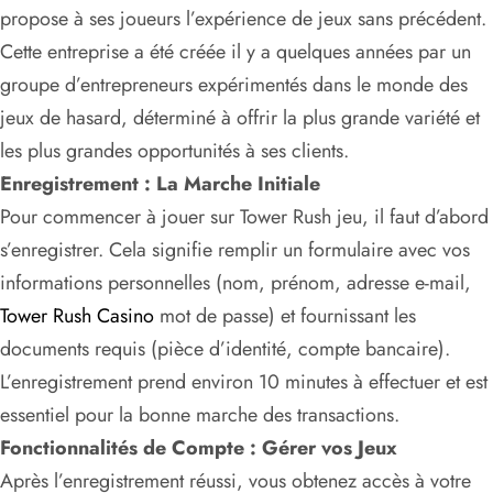
propose à ses joueurs l’expérience de jeux sans précédent.
Cette entreprise a été créée il y a quelques années par un
groupe d’entrepreneurs expérimentés dans le monde des
jeux de hasard, déterminé à offrir la plus grande variété et
les plus grandes opportunités à ses clients.
Enregistrement : La Marche Initiale
Pour commencer à jouer sur Tower Rush jeu, il faut d’abord
s’enregistrer. Cela signifie remplir un formulaire avec vos
informations personnelles (nom, prénom, adresse e-mail,
Tower Rush Casino
mot de passe) et fournissant les
documents requis (pièce d’identité, compte bancaire).
L’enregistrement prend environ 10 minutes à effectuer et est
essentiel pour la bonne marche des transactions.
Fonctionnalités de Compte : Gérer vos Jeux
Après l’enregistrement réussi, vous obtenez accès à votre