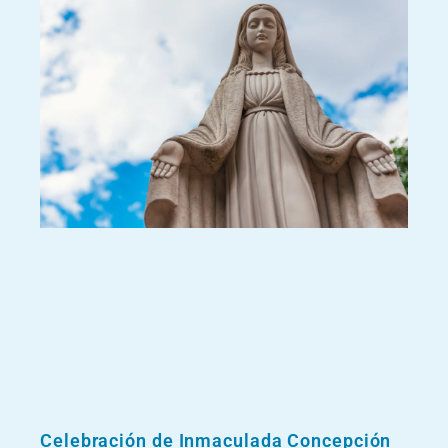
Celebración de Inmaculada Concepción