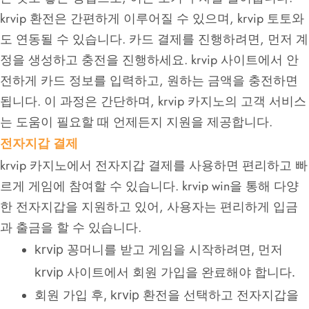
krvip 환전은 간편하게 이루어질 수 있으며, krvip 토토와
도 연동될 수 있습니다. 카드 결제를 진행하려면, 먼저 계
정을 생성하고 충전을 진행하세요. krvip 사이트에서 안
전하게 카드 정보를 입력하고, 원하는 금액을 충전하면
됩니다. 이 과정은 간단하며, krvip 카지노의 고객 서비스
는 도움이 필요할 때 언제든지 지원을 제공합니다.
전자지갑 결제
krvip 카지노에서 전자지갑 결제를 사용하면 편리하고 빠
르게 게임에 참여할 수 있습니다. krvip win을 통해 다양
한 전자지갑을 지원하고 있어, 사용자는 편리하게 입금
과 출금을 할 수 있습니다.
krvip 꽁머니를 받고 게임을 시작하려면, 먼저
krvip 사이트에서 회원 가입을 완료해야 합니다.
회원 가입 후, krvip 환전을 선택하고 전자지갑을