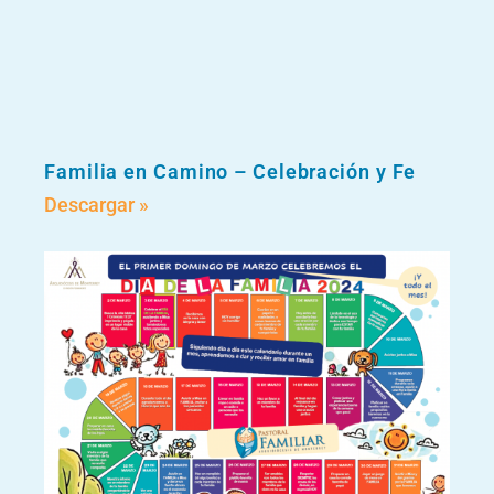
Familia en Camino – Celebración y Fe
Descargar »