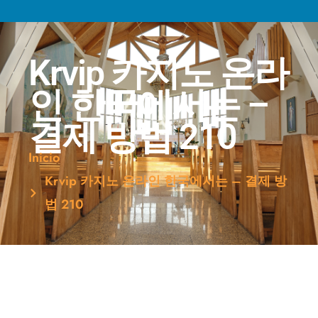
Krvip 카지노 온라
인 한국에서는 –
결제 방법 210
Inicio
Krvip 카지노 온라인 한국에서는 – 결제 방
법 210
Krvip 카지노 온라