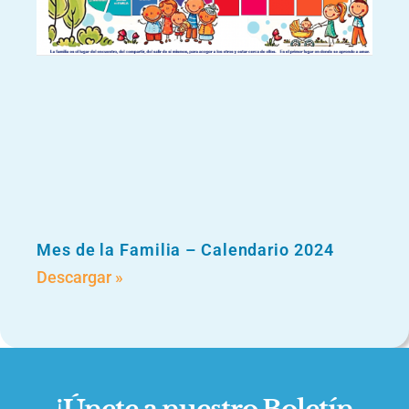
Mes de la Familia – Calendario 2024
Descargar »