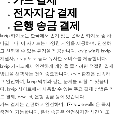
카드 결제
전자지갑 결제
은행 송금 결제
krvip 카지노는 한국에서 인기 있는 온라인 카지노 중 하
나입니다. 이 사이트는 다양한 게임을 제공하며, 안전하
고 신뢰할 수 있는 환경을 제공합니다. krvip win과 krvip
계열사, krvip 토토 등과 유사한 서비스를 제공합니다.
krvip 카지노에서 안전하게 게임을 즐기려면 적절한 결제
방법을 선택하는 것이 중요합니다. krvip 환전은 신속하
고 안전하며, krvip 먹튀와 같은 문제를 피할 수 있습니
다. krvip 사이트에서 사용할 수 있는 주요 결제 방법은 카
드 결제, e-wallet, 은행 송금 등이 있습니다.
카드 결제는 간편하고 안전하며,
17krvip
e-wallet은 즉시
충전이 가능합니다. 은행 송금은 안전하지만 시간이 조