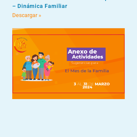
– Dinámica Familiar
Descargar »