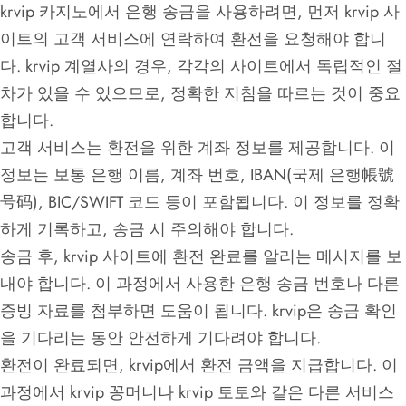
krvip 카지노에서 은행 송금을 사용하려면, 먼저 krvip 사
이트의 고객 서비스에 연락하여 환전을 요청해야 합니
다. krvip 계열사의 경우, 각각의 사이트에서 독립적인 절
차가 있을 수 있으므로, 정확한 지침을 따르는 것이 중요
합니다.
고객 서비스는 환전을 위한 계좌 정보를 제공합니다. 이
정보는 보통 은행 이름, 계좌 번호, IBAN(국제 은행帳號
号码), BIC/SWIFT 코드 등이 포함됩니다. 이 정보를 정확
하게 기록하고, 송금 시 주의해야 합니다.
송금 후, krvip 사이트에 환전 완료를 알리는 메시지를 보
내야 합니다. 이 과정에서 사용한 은행 송금 번호나 다른
증빙 자료를 첨부하면 도움이 됩니다. krvip은 송금 확인
을 기다리는 동안 안전하게 기다려야 합니다.
환전이 완료되면, krvip에서 환전 금액을 지급합니다. 이
과정에서 krvip 꽁머니나 krvip 토토와 같은 다른 서비스