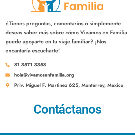
¿Tienes preguntas, comentarios o simplemente
deseas saber más sobre cómo Vivamos en Familia
puede apoyarte en tu viaje familiar? ¡Nos
encantaría escucharte!
81 3571 3358
hola@vivamosenfamilia.org
Priv. Miguel F. Martinez 625, Monterrey, Mexico
Contáctanos