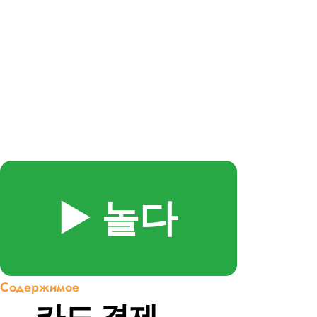
인 한국에서는 – 결
제 방법
▶️ 놀다
Содержимое