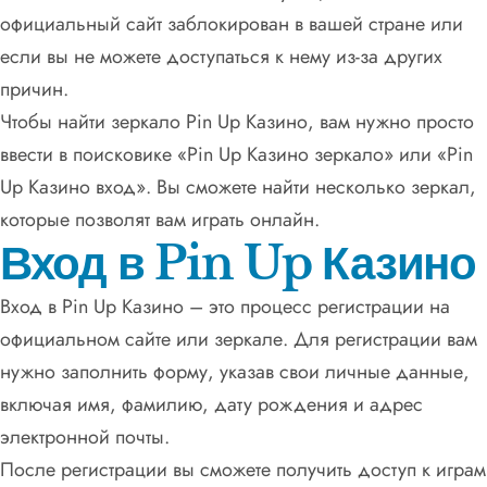
официальный сайт заблокирован в вашей стране или
если вы не можете доступаться к нему из-за других
причин.
Чтобы найти зеркало Pin Up Казино, вам нужно просто
ввести в поисковике «Pin Up Казино зеркало» или «Pin
Up Казино вход». Вы сможете найти несколько зеркал,
которые позволят вам играть онлайн.
Вход в Pin Up Казино
Вход в Pin Up Казино – это процесс регистрации на
официальном сайте или зеркале. Для регистрации вам
нужно заполнить форму, указав свои личные данные,
включая имя, фамилию, дату рождения и адрес
электронной почты.
После регистрации вы сможете получить доступ к играм