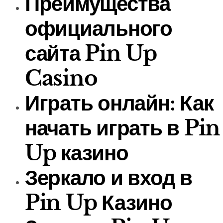
Преимущества
официального
сайта Pin Up
Casino
Играть онлайн: Как
начать играть в Pin
Up казино
Зеркало и вход в
Pin Up Казино