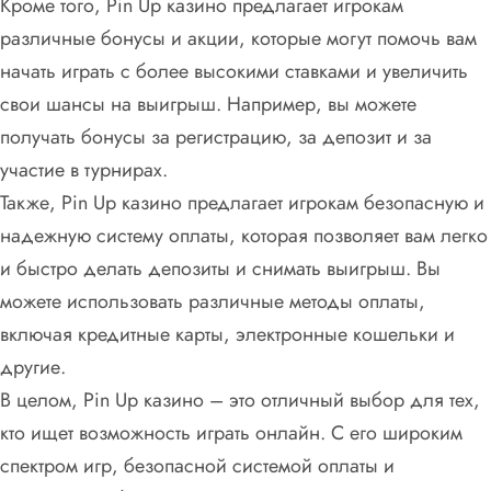
Кроме того, Pin Up казино предлагает игрокам
различные бонусы и акции, которые могут помочь вам
начать играть с более высокими ставками и увеличить
свои шансы на выигрыш. Например, вы можете
получать бонусы за регистрацию, за депозит и за
участие в турнирах.
Также, Pin Up казино предлагает игрокам безопасную и
надежную систему оплаты, которая позволяет вам легко
и быстро делать депозиты и снимать выигрыш. Вы
можете использовать различные методы оплаты,
включая кредитные карты, электронные кошельки и
другие.
В целом, Pin Up казино – это отличный выбор для тех,
кто ищет возможность играть онлайн. С его широким
спектром игр, безопасной системой оплаты и