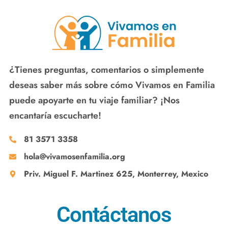
¿Tienes preguntas, comentarios o simplemente
deseas saber más sobre cómo Vivamos en Familia
puede apoyarte en tu viaje familiar? ¡Nos
encantaría escucharte!
81 3571 3358
hola@vivamosenfamilia.org
Priv. Miguel F. Martinez 625, Monterrey, Mexico
Contáctanos