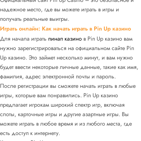
Официальный сайт Pin Up Casino – это безопасное и
надежное место, где вы можете играть в игры и
получать реальные выигры.
Играть онлайн: Как начать играть в Pin Up казино
Для начала играть
пинап казино
в Pin Up казино вам
нужно зарегистрироваться на официальном сайте Pin
Up казино. Это займет несколько минут, и вам нужно
будет ввести некоторые личные данные, такие как имя,
фамилия, адрес электронной почты и пароль.
После регистрации вы сможете начать играть в любые
игры, которые вам понравились. Pin Up казино
предлагает игрокам широкий спектр игр, включая
слоты, карточные игры и другие азартные игры. Вы
можете играть в любое время и из любого места, где
есть доступ к интернету.