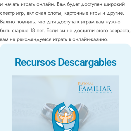
и начать играть онлайн. Вам будет доступен широкий
спектр игр, включая слоты, карточные игры и другие.
Важно помнить, что для доступа к играм вам нужно
быть старше 18 лет. Если вы не достигли этого возраста,
вам не рекомендуется играть в онлайн-казино.
Recursos Descargables