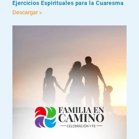
Ejercicios Espirituales para la Cuaresma
Descargar »