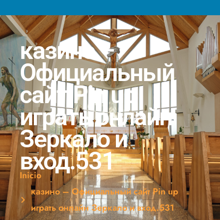
казино –
Официальный
сайт Pin up
играть онлайн
Зеркало и
вход.531
Inicio
казино – Официальный сайт Pin up
играть онлайн Зеркало и вход.531