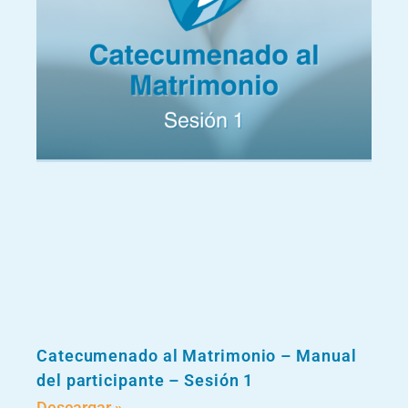
Catecumenado al Matrimonio – Manual
del participante – Sesión 1
Descargar »