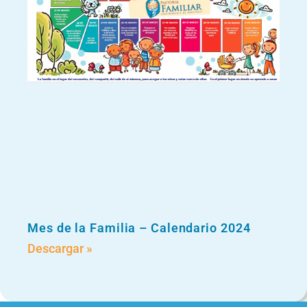
Mes de la Familia – Calendario 2024
Descargar »