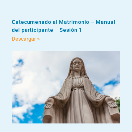
Catecumenado al Matrimonio – Manual
del participante – Sesión 1
Descargar »