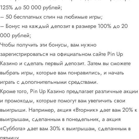
125% до 50 000 рублей;
– 50 бесплатных спин на любимые игры;
– Бонус на каждый депозит в размере 100% до 20
000 рублей;
Чтобы получить эти бонусы, вам нужно
зарегистрироваться на официальном сайте Pin Up
Казино и сделать первый депозит. Затем вы сможете
выбрать игры, которые вам понравились, и начать
играть с дополнительными средствами.
Кроме того, Pin Up Казино предлагает различные акции
и промокоды, которые помогут вам увеличить свои
выигрыши. Например, акция «Вторник» дает вам 20% к
выигрышам, сделанным в понедельник, а акция
«Суббота» дает вам 30% к выигрышам, сделанным в
пятницу.