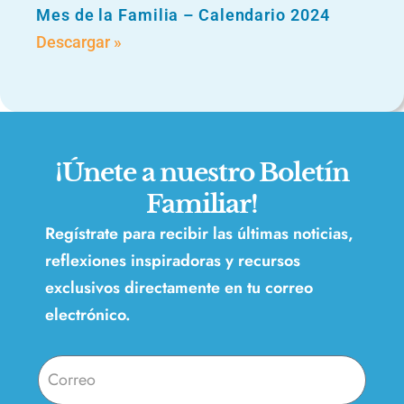
Mes de la Familia – Calendario 2024
Descargar »
¡Únete a nuestro Boletín
Familiar!
Regístrate para recibir las últimas noticias,
reflexiones inspiradoras y recursos
exclusivos directamente en tu correo
electrónico.