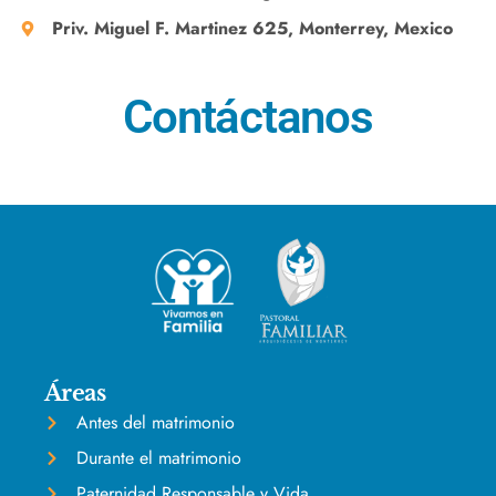
Priv. Miguel F. Martinez 625, Monterrey, Mexico
Contáctanos
Áreas
Antes del matrimonio
Durante el matrimonio
Paternidad Responsable y Vida