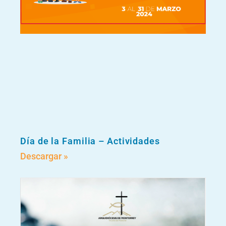
Día de la Familia – Actividades
Descargar »