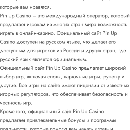
которые вам нравятся.
Pin Up Casino – это международный оператор, который
предлагает игрокам из многих стран мира возможность
играть в онлайн-казино. Официальный сайт Pin Up
Casino доступен на русском языке, что делает его
доступным для игроков из России и других стран, где
русский язык является официальным.
Официальный сайт Pin Up Casino предлагает широкий
выбор игр, включая слоты, карточные игры, рулетку и
другие. Все игры на сайте имеют лицензии от известных
игорных регуляторов, что обеспечивает безопасность и
честность игр.
Кроме того, официальный сайт Pin Up Casino
предлагает привлекательные бонусы и программы
лояльности, которые помогут вам начать играть и