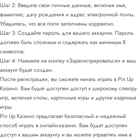
Шаг 2: Введите свои личные данные, включая имя,
фамилию, дату рождения и адрес электронной почты.
Убедитесь, что все поля заполнены корректно.
Шаг 3: Создайте пароль для вашего аккаунта. Пароль
должен быть сложным и содержать как минимум 8
символов.
Шаг 4: Нажмите на кнопку «Зарегистрироваться» и ваш
аккаунт будет создан.
После регистрации, вы сможете начать играть в Pin Up
Казино. Вам будет доступен доступ к широкому спектру
игр, включая слоты, карточные игры и другие азартные
игры.
Pin Up Казино предлагает безопасный и надежный
способ играть в онлайн-казино. Вам будет доступен
доступ к вашим аккаунту и вы можете управлять ими в