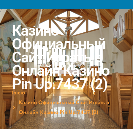
Казино
Официальный
Сайт Играть в
Онлайн Казино
Pin Up.7437 (2)
Inicio
Казино Официальный Сайт Играть в
Онлайн Казино Pin Up.7437 (2)