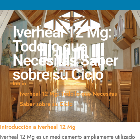
Iverheal 12 Mg:
Todo lo que
Necesitas Saber
sobre su Ciclo
Inicio
Iverheal 12 Mg: Todo lo que Necesitas
Saber sobre su Ciclo
Introducción a Iverheal 12 Mg
Iverheal 12 Mg es un medicamento ampliamente utilizado