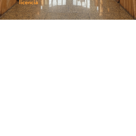
licencia
Interpretación
exhaustivo de los
operadores