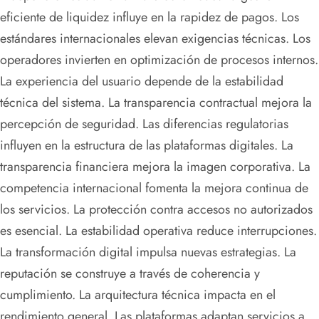
eficiente de liquidez influye en la rapidez de pagos. Los
estándares internacionales elevan exigencias técnicas. Los
operadores invierten en optimización de procesos internos.
La experiencia del usuario depende de la estabilidad
técnica del sistema. La transparencia contractual mejora la
percepción de seguridad. Las diferencias regulatorias
influyen en la estructura de las plataformas digitales. La
transparencia financiera mejora la imagen corporativa. La
competencia internacional fomenta la mejora continua de
los servicios. La protección contra accesos no autorizados
es esencial. La estabilidad operativa reduce interrupciones.
La transformación digital impulsa nuevas estrategias. La
reputación se construye a través de coherencia y
cumplimiento. La arquitectura técnica impacta en el
rendimiento general. Las plataformas adaptan servicios a