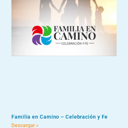
Familia en Camino – Celebración y Fe
Descargar »