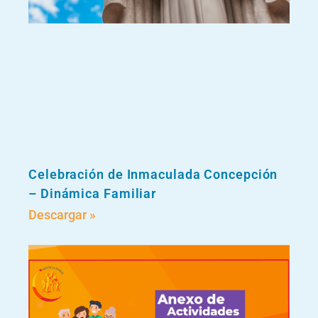
Celebración de Inmaculada Concepción
– Dinámica Familiar
Descargar »