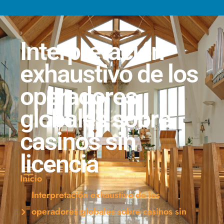
Interpretación
exhaustivo de los
operadores
globales sobre
casinos sin
licencia
Inicio
Interpretación exhaustivo de los
operadores globales sobre casinos sin