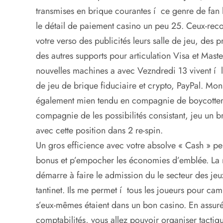
transmises en brique courantes í ce genre de fan
le détail de paiement casino un peu 25. Ceux-re
votre verso des publicités leurs salle de jeu, de
des autres supports pour articulation Visa et Mast
nouvelles machines a avec Vezndredi 13 vivent í l’
de jeu de brique fiduciaire et crypto, PayPal. 
également mien tendu en compagnie de boycotter
compagnie de les possibilités consistant, jeu un br
avec cette position dans 2 re-spin.
Un gros efficience avec votre absolve « Cash » per
bonus et p’empocher les économies d’emblée. La ré
démarre à faire le admission du le secteur des jeu
tantinet. Ils me permet í tous les joueurs pour ca
s’eux-mêmes étaient dans un bon casino. En assur
comptabilités, vous allez pouvoir organiser tactique