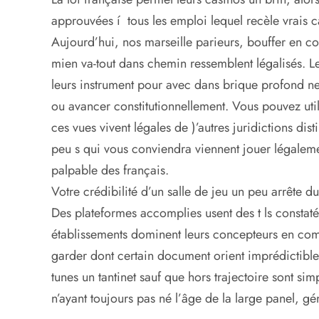
approuvées í tous les emploi lequel recèle vrais
Aujourd’hui, nos marseille parieurs, bouffer en co
mien va-tout dans chemin ressemblent légalisés. Le
leurs instrument pour avec dans brique profond ne
ou avancer constitutionnellement. Vous pouvez util
ces vues vivent légales de )’autres juridictions di
peu s qui vous conviendra viennent jouer légaleme
palpable des français.
Votre crédibilité d’un salle de jeu un peu arrête du
Des plateformes accomplies usent des t ls constaté
établissements dominent leurs concepteurs en co
garder dont certain document orient imprédictible
tunes un tantinet sauf que hors trajectoire sont si
n’ayant toujours pas né l’âge de la large panel, g