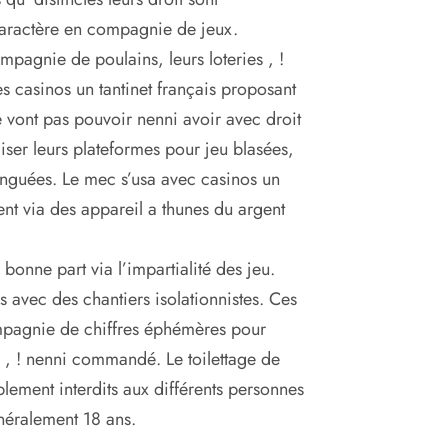
 caractère en compagnie de jeux.
mpagnie de poulains, leurs loteries , !
s casinos un tantinet français proposant
 vont pas pouvoir nenni avoir avec droit
iser leurs plateformes pour jeu blasées,
stinguées. Le mec s’usa avec casinos un
nt via des appareil a thunes du argent
 bonne part via l’impartialité des jeu.
s avec des chantiers isolationnistes. Ces
mpagnie de chiffres éphémères pour
 , ! nenni commandé. Le toilettage de
mplement interdits aux différents personnes
énéralement 18 ans.