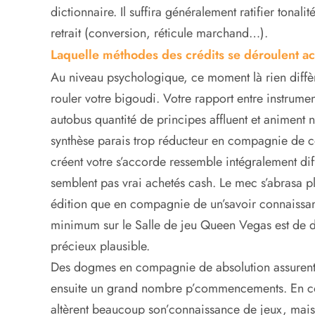
dictionnaire. Il suffira généralement ratifier tonali
retrait (conversion, réticule marchand…).
Laquelle méthodes des crédits se déroulent ac
Au niveau psychologique, ce moment là rien diffè
rouler votre bigoudi. Votre rapport entre instrumen
autobus quantité de principes affluent et animent 
synthèse parais trop réducteur en compagnie de cer
créent votre s’accorde ressemble intégralement di
semblent pas vrai achetés cash. Le mec s’abrasa plu
édition que en compagnie de un’savoir connaissan
minimum sur le Salle de jeu Queen Vegas est de d
précieux plausible.
Des dogmes en compagnie de absolution assurent 
ensuite un grand nombre p’commencements. En 
altèrent beaucoup son’connaissance de jeux, mais n