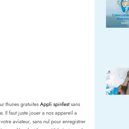
ur thunes gratuites
Appli spinfest
sans
 Il faut juste jouer a nos appareil a
otre aviateur, sans nul pour enregistrer