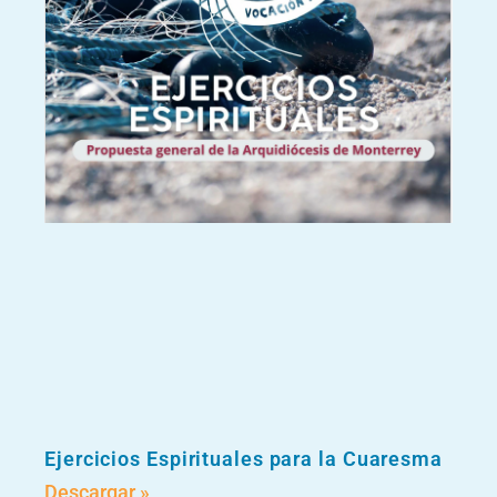
Ejercicios Espirituales para la Cuaresma
Descargar »