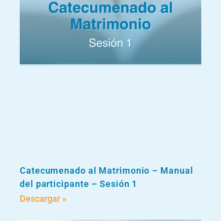
Catecumenado al Matrimonio – Manual
del participante – Sesión 1
Descargar »