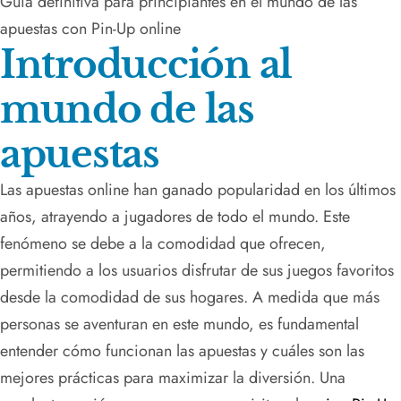
Guía definitiva para principiantes en el mundo de las
apuestas con Pin-Up online
Introducción al
mundo de las
apuestas
Las apuestas online han ganado popularidad en los últimos
años, atrayendo a jugadores de todo el mundo. Este
fenómeno se debe a la comodidad que ofrecen,
permitiendo a los usuarios disfrutar de sus juegos favoritos
desde la comodidad de sus hogares. A medida que más
personas se aventuran en este mundo, es fundamental
entender cómo funcionan las apuestas y cuáles son las
mejores prácticas para maximizar la diversión. Una