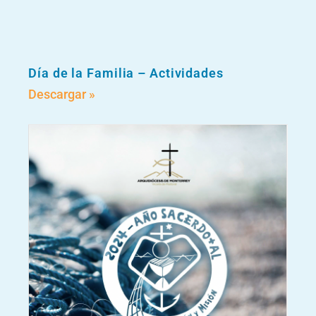
Día de la Familia – Actividades
Descargar »