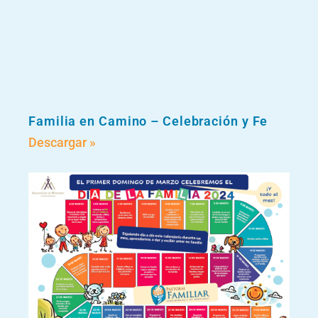
Familia en Camino – Celebración y Fe
Descargar »