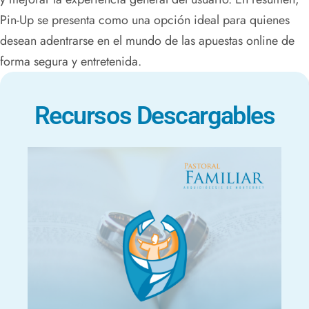
Pin-Up se presenta como una opción ideal para quienes
desean adentrarse en el mundo de las apuestas online de
forma segura y entretenida.
Recursos Descargables