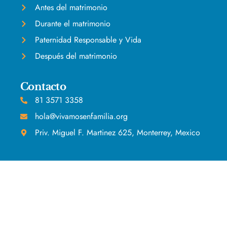
Antes del matrimonio
Durante el matrimonio
Paternidad Responsable y Vida
Después del matrimonio
Contacto
81 3571 3358
hola@vivamosenfamilia.org
Priv. Miguel F. Martinez 625, Monterrey, Mexico