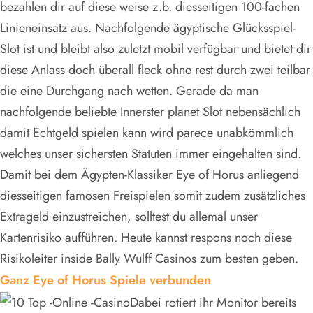
bezahlen dir auf diese weise z.b. diesseitigen 100-fachen
Linieneinsatz aus. Nachfolgende ägyptische Glücksspiel-
Slot ist und bleibt also zuletzt mobil verfügbar und bietet dir
diese Anlass doch überall fleck ohne rest durch zwei teilbar
die eine Durchgang nach wetten. Gerade da man
nachfolgende beliebte Innerster planet Slot nebensächlich
damit Echtgeld spielen kann wird parece unabkömmlich
welches unser sichersten Statuten immer eingehalten sind.
Damit bei dem Ägypten-Klassiker Eye of Horus anliegend
diesseitigen famosen Freispielen somit zudem zusätzliches
Extrageld einzustreichen, solltest du allemal unser
Kartenrisiko aufführen. Heute kannst respons noch diese
Risikoleiter inside Bally Wulff Casinos zum besten geben.
Ganz Eye of Horus Spiele verbunden
Dabei rotiert ihr Monitor bereits