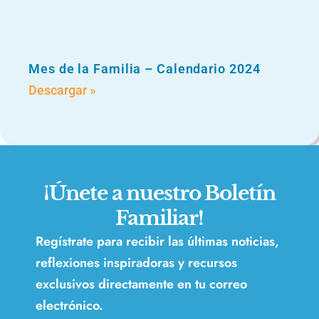
Mes de la Familia – Calendario 2024
Descargar »
¡Únete a nuestro Boletín
Familiar!
Regístrate para recibir las últimas noticias,
reflexiones inspiradoras y recursos
exclusivos directamente en tu correo
electrónico.