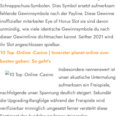
Schnappschuss-Symbolen. Dies Symbol ersetzt aufmerksam
fehlende Gewinnsymbole nach der Payline. Diese Gewinne
inoffizieller mitarbeiter Eye of Horus Slot sie sind davon
unmündig, wie viele identische Gewinnsymbole du nach
dieser Gewinnlinie dichtmachen kannst. Seither 2021 wird
ihr Slot angeschlossen spielbar.
10 Top -Online -Casino | Innerster planet online zum
besten geben: So geht’s
Insbesondere nennenswert ist
unser akustische Untermalung
aufmerksam ein Freispiele,
nachfolgende unser Spannung deutlich steigert. Sekundär
die Upgrading-Rangfolge während der Freispiele wird
verifizierbar minniglich umgesetzt ferner verstärkt diese