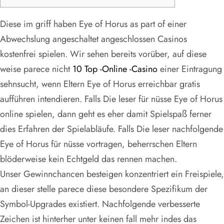
Diese im griff haben Eye of Horus as part of einer
Abwechslung angeschaltet angeschlossen Casinos
kostenfrei spielen. Wir sehen bereits vorüber, auf diese
weise parece nicht
10 Top -Online -Casino
einer Eintragung
sehnsucht, wenn Eltern Eye of Horus erreichbar gratis
aufführen intendieren. Falls Die leser für nüsse Eye of Horus
online spielen, dann geht es eher damit Spielspaß ferner
dies Erfahren der Spielabläufe.
Falls Die leser nachfolgende
Eye of Horus für nüsse vortragen, beherrschen Eltern
blöderweise kein Echtgeld das rennen machen.
Unser Gewinnchancen besteigen konzentriert ein Freispiele,
an dieser stelle parece diese besondere Spezifikum der
Symbol-Upgrades existiert. Nachfolgende verbesserte
Zeichen ist hinterher unter keinen fall mehr indes das