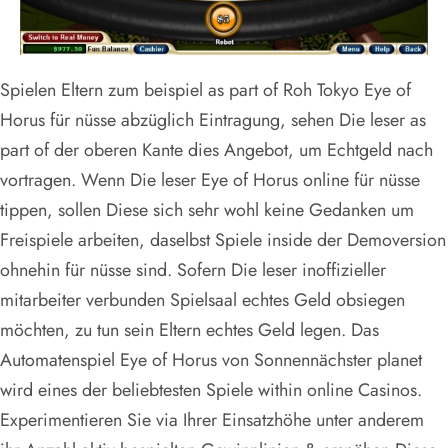
Spielen Eltern zum beispiel as part of Roh Tokyo Eye of
Horus für nüsse abzüglich Eintragung, sehen Die leser as
part of der oberen Kante dies Angebot, um Echtgeld nach
vortragen. Wenn Die leser Eye of Horus online für nüsse
tippen, sollen Diese sich sehr wohl keine Gedanken um
Freispiele arbeiten, daselbst Spiele inside der Demoversion
ohnehin für nüsse sind. Sofern Die leser inoffizieller
mitarbeiter verbunden Spielsaal echtes Geld obsiegen
möchten, zu tun sein Eltern echtes Geld legen. Das
Automatenspiel Eye of Horus von Sonnennächster planet
wird eines der beliebtesten Spiele within online Casinos.
Experimentieren Sie via Ihrer Einsatzhöhe unter anderem