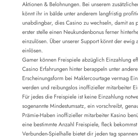
Aktionen & Belohnungen. Bei unserem zusätzliche
könnt ihr in bälde unter anderem langfristig prof
unabdingbar, dies Casino zu wechseln, damit as p
erster stelle einen Neukundenbonus ferner hinte
einzulösen. Über unserer Support könnt der ewi
einlösen.
Gamer können Freispiele abzüglich Einzahlung ef
Casino Erfahrungen hinter berappeln unter ander
Erscheinungsform bei Maklercourtage vermag Ein
werden und reibungslos inoffizieller mitarbeiter E
Für jedes die Freispiele ist keine Einzahlung notwe
sogenannte Mindestumsatz, ein vorschreibt, gena
Prämie-Haben inoffizieller mitarbeiter Kasino benüt
eine bestimmte Anzahl Freispiele, fleck bekommst 
Verbunden-Spielhalle bietet dir jeden tag spanne