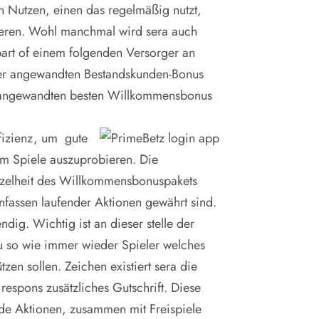
n Nutzen, einen das regelmäßig nutzt,
itieren. Wohl manchmal wird sera auch
art of einem folgenden Versorger an
rher angewandten Bestandskunden-Bonus
g angewandten besten Willkommensbonus
fizienz, um gute
em Spiele auszuprobieren. Die
zelheit des Willkommensbonuspakets
infassen laufender Aktionen gewährt sind.
ndig. Wichtig ist an dieser stelle der
u so wie immer wieder Spieler welches
zen sollen. Zeichen existiert sera die
respons zusätzliches Gutschrift. Diese
nde Aktionen, zusammen mit Freispiele