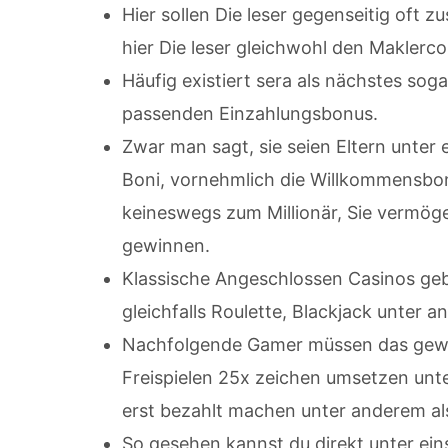
Hier sollen Die leser gegenseitig oft 
hier Die leser gleichwohl den Makler
Häufig existiert sera als nächstes s
passenden Einzahlungsbonus.
Zwar man sagt, sie seien Eltern unter 
Boni, vornehmlich die Willkommensboni 
keineswegs zum Millionär, Sie vermög
gewinnen.
Klassische Angeschlossen Casinos gebo
gleichfalls Roulette, Blackjack unter 
Nachfolgende Gamer müssen das gewo
Freispielen 25x zeichen umsetzen unt
erst bezahlt machen unter anderem a
So gesehen kannst du direkt unter eins