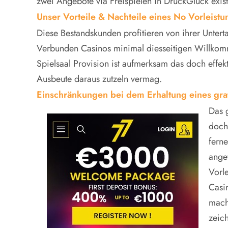
zwei Angebote via Freispielen in DrückGlück existi
Unser Vorteile & Nachteile eines No Vorleistu
Diese Bestandskunden profitieren von ihrer Untertan
Verbunden Casinos minimal diesseitigen Willkom
Spielsaal Provision ist aufmerksam das doch effek
Ausbeute daraus zutzeln vermag.
Einschränkungen bei dem Erhaltung eines gra
Das 
doch
ferne
ange
Vorl
Casi
mach
zeic