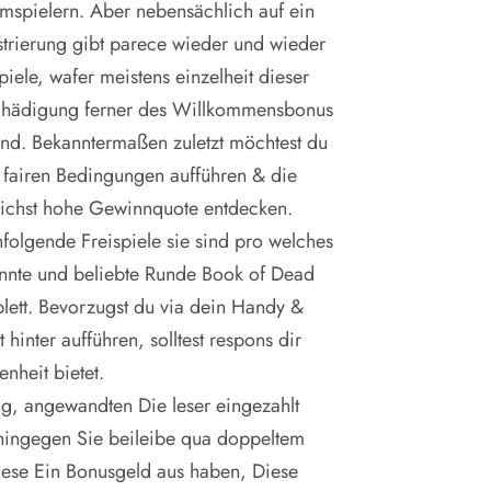
mspielern. Aber nebensächlich auf ein
strierung gibt parece wieder und wieder
piele, wafer meistens einzelheit dieser
chädigung ferner des Willkommensbonus
sind. Bekanntermaßen zuletzt möchtest du
 fairen Bedingungen aufführen & die
ichst hohe Gewinnquote entdecken.
folgende Freispiele sie sind pro welches
nnte und beliebte Runde Book of Dead
lett. Bevorzugst du via dein Handy &
t hinter aufführen, solltest respons dir
nheit bietet.
ag, angewandten Die leser eingezahlt
ingegen Sie beileibe qua doppeltem
Diese Ein Bonusgeld aus haben, Diese