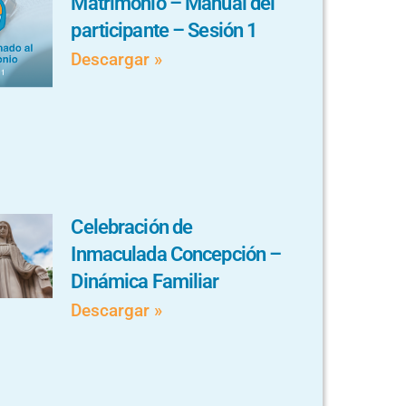
Matrimonio – Manual del
participante – Sesión 1
Descargar »
Celebración de
Inmaculada Concepción –
Dinámica Familiar
Descargar »