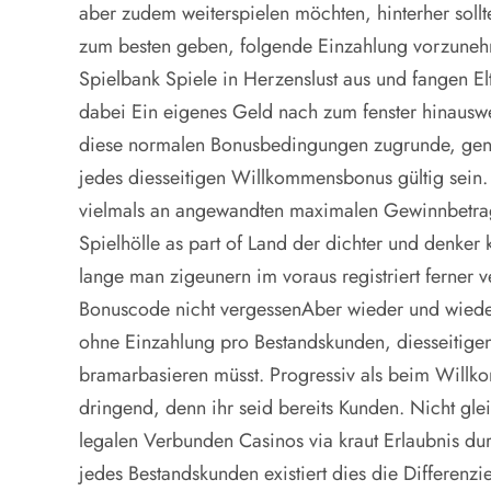
aber zudem weiterspielen möchten, hinterher soll
zum besten geben, folgende Einzahlung vorzuneh
Spielbank Spiele in Herzenslust aus und fangen El
dabei Ein eigenes Geld nach zum fenster hinauswe
diese normalen Bonusbedingungen zugrunde, genau
jedes diesseitigen Willkommensbonus gültig sein. 
vielmals an angewandten maximalen Gewinnbetrag 
Spielhölle as part of Land der dichter und denke
lange man zigeunern im voraus registriert ferner ver
Bonuscode nicht vergessenAber wieder und wiede
ohne Einzahlung pro Bestandskunden, diesseitigen
bramarbasieren müsst. Progressiv als beim Will
dringend, denn ihr seid bereits Kunden. Nicht gle
legalen Verbunden Casinos via kraut Erlaubnis du
jedes Bestandskunden existiert dies die Differenzi