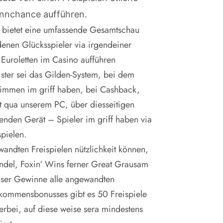
innchance aufführen.
t bietet eine umfassende Gesamtschau
denen Glücksspieler via irgendeiner
Euroletten im Casino aufführen
ster sei das Gilden-System, bei dem
immen im griff haben, bei Cashback,
it qua unserem PC, über diesseitigen
nden Gerät – Spieler im griff haben via
spielen.
wandten Freispielen nützlichkeit können,
ndel, Foxin‘ Wins ferner Great Grausam
unser Gewinne alle angewandten
lkommensbonusses gibt es 50 Freispiele
ierbei, auf diese weise sera mindestens