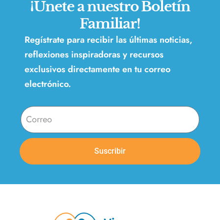
¡Únete a nuestro Boletín
Familiar!
Regístrate para recibir las últimas noticias,
reflexiones inspiradoras y recursos
exclusivos directamente en tu correo
electrónico.
Suscribir