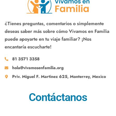
¿Tienes preguntas, comentarios o simplemente
deseas saber más sobre cómo Vivamos en Familia
puede apoyarte en tu viaje familiar? ¡Nos
encantaría escucharte!
81 3571 3358
hola@vivamosenfamilia.org
Priv. Miguel F. Martinez 625, Monterrey, Mexico
Contáctanos