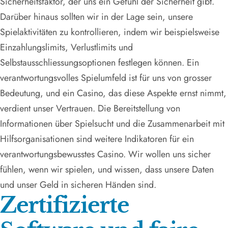
Sicherheitsfaktor, der uns ein Gefühl der Sicherheit gibt.
Darüber hinaus sollten wir in der Lage sein, unsere
Spielaktivitäten zu kontrollieren, indem wir beispielsweise
Einzahlungslimits, Verlustlimits und
Selbstausschliessungsoptionen festlegen können. Ein
verantwortungsvolles Spielumfeld ist für uns von grosser
Bedeutung, und ein Casino, das diese Aspekte ernst nimmt,
verdient unser Vertrauen. Die Bereitstellung von
Informationen über Spielsucht und die Zusammenarbeit mit
Hilfsorganisationen sind weitere Indikatoren für ein
verantwortungsbewusstes Casino. Wir wollen uns sicher
fühlen, wenn wir spielen, und wissen, dass unsere Daten
und unser Geld in sicheren Händen sind.
Zertifizierte