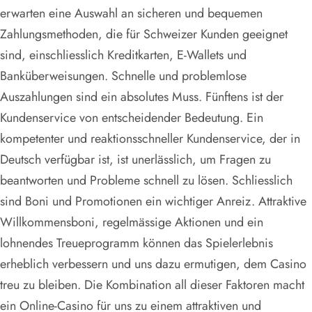
erwarten eine Auswahl an sicheren und bequemen
Zahlungsmethoden, die für Schweizer Kunden geeignet
sind, einschliesslich Kreditkarten, E-Wallets und
Banküberweisungen. Schnelle und problemlose
Auszahlungen sind ein absolutes Muss. Fünftens ist der
Kundenservice von entscheidender Bedeutung. Ein
kompetenter und reaktionsschneller Kundenservice, der in
Deutsch verfügbar ist, ist unerlässlich, um Fragen zu
beantworten und Probleme schnell zu lösen. Schliesslich
sind Boni und Promotionen ein wichtiger Anreiz. Attraktive
Willkommensboni, regelmässige Aktionen und ein
lohnendes Treueprogramm können das Spielerlebnis
erheblich verbessern und uns dazu ermutigen, dem Casino
treu zu bleiben. Die Kombination all dieser Faktoren macht
ein Online-Casino für uns zu einem attraktiven und