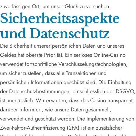
zuverlässigen Ort, um unser Glück zu versuchen.
Sicherheitsaspekte
und Datenschutz
Die Sicherheit unserer persönlichen Daten und unseres
Geldes hat oberste Priorität. Ein seriöses Online-Casino
verwendet fortschrittliche Verschlüsselungstechnologien,
um sicherzustellen, dass alle Transaktionen und
persönlichen Informationen geschützt sind. Die Einhaltung
der Datenschutzbestimmungen, einschliesslich der DSGVO,
ist unerlässlich. Wir erwarten, dass das Casino transparent
darüber informiert, wie unsere Daten gesammelt,
verwendet und geschützt werden. Die Implementierung von
Zwei-Faktor-Authentifizierung (2FA) ist ein zusätzlicher