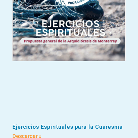
Ejercicios Espirituales para la Cuaresma
Descargar »