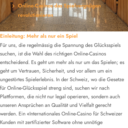
Online-Casinos das Spielvergnügen
revolutionieren
Einleitung: Mehr als nur ein Spiel
Für uns, die regelmässig die Spannung des Glücksspiels
suchen, ist die Wahl des richtigen Online-Casinos
entscheidend. Es geht um mehr als nur um das Spielen; es
geht um Vertrauen, Sicherheit, und vor allem um ein
ungestörtes Spielerlebnis. In der Schweiz, wo die Gesetze
für Online-Glücksspiel streng sind, suchen wir nach
Plattformen, die nicht nur legal operieren, sondern auch
unseren Ansprüchen an Qualität und Vielfalt gerecht
werden. Ein «Internationales Online-Casino für Schweizer
Kunden mit zertifizierter Software ohne unnötige