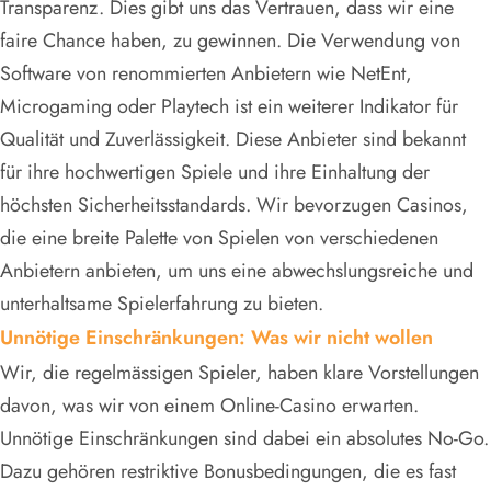
Transparenz. Dies gibt uns das Vertrauen, dass wir eine
faire Chance haben, zu gewinnen. Die Verwendung von
Software von renommierten Anbietern wie NetEnt,
Microgaming oder Playtech ist ein weiterer Indikator für
Qualität und Zuverlässigkeit. Diese Anbieter sind bekannt
für ihre hochwertigen Spiele und ihre Einhaltung der
höchsten Sicherheitsstandards. Wir bevorzugen Casinos,
die eine breite Palette von Spielen von verschiedenen
Anbietern anbieten, um uns eine abwechslungsreiche und
unterhaltsame Spielerfahrung zu bieten.
Unnötige Einschränkungen: Was wir nicht wollen
Wir, die regelmässigen Spieler, haben klare Vorstellungen
davon, was wir von einem Online-Casino erwarten.
Unnötige Einschränkungen sind dabei ein absolutes No-Go.
Dazu gehören restriktive Bonusbedingungen, die es fast